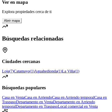
Ver en mapa
Explora propiedades cerca de ti
Abrir mapa
Búsquedas relacionadas
Ciudades cercanas
Loja
(
7
)
Catamayo
(
1
)
Aguahedionda
(
1
)
La Viña
(
1
)
Búsquedas populares
Casa en Venta
Casa en Arriendo
Casa en Arriendo temporal
Casa en
Traspaso
Departamento en Venta
Departamento en Arriendo
temporal
Departamento en Traspaso
Local comercial en Venta