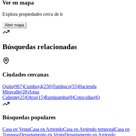
Ver en mapa
Explora propiedades cerca de ti
Abrir mapa
Búsquedas relacionadas
Ciudades cercanas
Quito
(
967
)
Cumbayá
(
250
)
Tumbaco
(
55
)
Hacienda
Miravalle
(
28
)
Agua
Caliente
(
25
)
Otros
(
15
)
Rumipamba
(
8
)
Cotocollao
(
6
)
Búsquedas populares
Casa en Venta
Casa en Arriendo
Casa en Arriendo temporal
Casa en
Traspaso
Departamento en Venta
Departamento en Arriendo