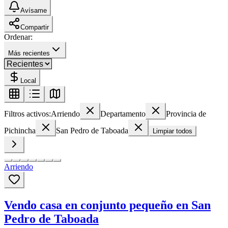
Avísame
Compartir
Ordenar:
Más recientes
Local
Filtros activos:
Arriendo
Departamento
Provincia de
Pichincha
San Pedro de Taboada
Limpiar todos
Arriendo
Vendo casa en conjunto pequeño en San
Pedro de Taboada