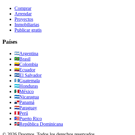
Comprar
Arrendar
Proyectos
Inmobiliarias
Publicar gratis
Países
Argentina
Brasil
Colombia
Ecuador
El Salvador
Guatemala
Honduras
México
Nicaragua
Panamá
Paraguay
Perú
Puerto Rico
República Dominicana
©
2026
Doomos.
Todos los derechos reservados
.