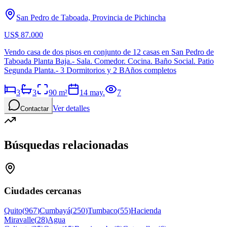
San Pedro de Taboada, Provincia de Pichincha
US$ 87.000
Vendo casa de dos pisos en conjunto de 12 casas en San Pedro de
Taboada Planta Baja.- Sala. Comedor. Cocina. Baño Social. Patio
Segunda Planta.- 3 Dormitorios y 2 BAños completos
3
3
90
m²
14 may.
7
Ver detalles
Contactar
Búsquedas relacionadas
Ciudades cercanas
Quito
(
967
)
Cumbayá
(
250
)
Tumbaco
(
55
)
Hacienda
Miravalle
(
28
)
Agua