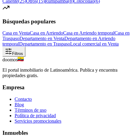
Caliente
(
25
)
Otros
(
15
)
Rumipamba
(
8
)
Cotocollao
(
6
)
Búsquedas populares
Casa en Venta
Casa en Arriendo
Casa en Arriendo temporal
Casa en
Traspaso
Departamento en Venta
Departamento en Arriendo
temporal
Departamento en Traspaso
Local comercial en Venta
Filtros
doomos
El portal inmobiliario de Latinoamérica. Publica y encuentra
propiedades gratis.
Empresa
Contacto
Blog
Términos de uso
Política de privacidad
Servicios promocionales
Inmuebles