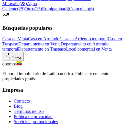
Miravalle
(
28
)
Agua
Caliente
(
25
)
Otros
(
15
)
Rumipamba
(
8
)
Cotocollao
(
6
)
Búsquedas populares
Casa en Venta
Casa en Arriendo
Casa en Arriendo temporal
Casa en
Traspaso
Departamento en Venta
Departamento en Arriendo
temporal
Departamento en Traspaso
Local comercial en Venta
Filtros
doomos
El portal inmobiliario de Latinoamérica. Publica y encuentra
propiedades gratis.
Empresa
Contacto
Blog
Términos de uso
Política de privacidad
Servicios promocionales