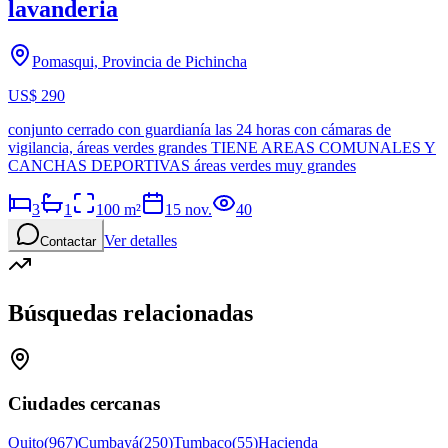
lavanderia
Pomasqui, Provincia de Pichincha
US$ 290
conjunto cerrado con guardianía las 24 horas con cámaras de
vigilancia, áreas verdes grandes TIENE AREAS COMUNALES Y
CANCHAS DEPORTIVAS áreas verdes muy grandes
3
1
100
m²
15 nov.
40
Ver detalles
Contactar
Búsquedas relacionadas
Ciudades cercanas
Quito
(
967
)
Cumbayá
(
250
)
Tumbaco
(
55
)
Hacienda