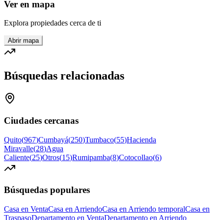
Ver en mapa
Explora propiedades cerca de ti
Abrir mapa
Búsquedas relacionadas
Ciudades cercanas
Quito
(
967
)
Cumbayá
(
250
)
Tumbaco
(
55
)
Hacienda
Miravalle
(
28
)
Agua
Caliente
(
25
)
Otros
(
15
)
Rumipamba
(
8
)
Cotocollao
(
6
)
Búsquedas populares
Casa en Venta
Casa en Arriendo
Casa en Arriendo temporal
Casa en
Traspaso
Departamento en Venta
Departamento en Arriendo