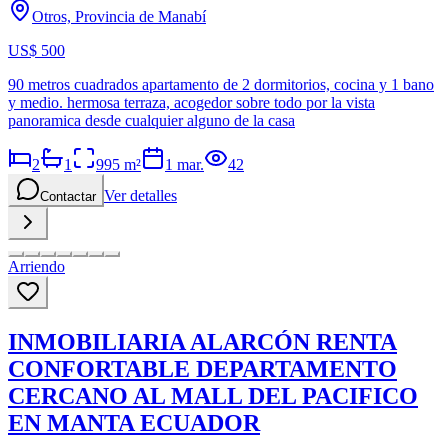
Otros, Provincia de Manabí
US$ 500
90 metros cuadrados apartamento de 2 dormitorios, cocina y 1 bano
y medio. hermosa terraza, acogedor sobre todo por la vista
panoramica desde cualquier alguno de la casa
2
1
995
m²
1 mar.
42
Ver detalles
Contactar
Arriendo
INMOBILIARIA ALARCÓN RENTA
CONFORTABLE DEPARTAMENTO
CERCANO AL MALL DEL PACIFICO
EN MANTA ECUADOR