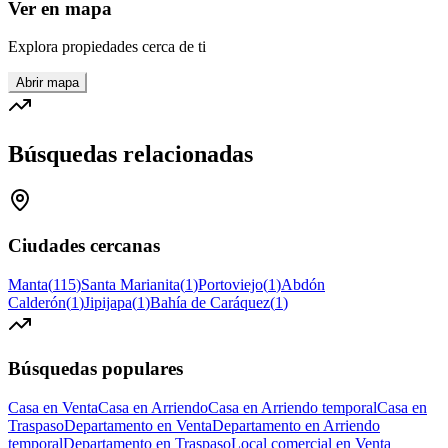
Ver en mapa
Explora propiedades cerca de ti
Abrir mapa
Búsquedas relacionadas
Ciudades cercanas
Manta
(
115
)
Santa Marianita
(
1
)
Portoviejo
(
1
)
Abdón
Calderón
(
1
)
Jipijapa
(
1
)
Bahía de Caráquez
(
1
)
Búsquedas populares
Casa en Venta
Casa en Arriendo
Casa en Arriendo temporal
Casa en
Traspaso
Departamento en Venta
Departamento en Arriendo
temporal
Departamento en Traspaso
Local comercial en Venta