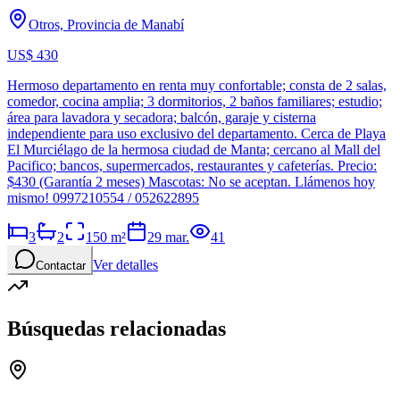
Otros, Provincia de Manabí
US$ 430
Hermoso departamento en renta muy confortable; consta de 2 salas,
comedor, cocina amplia; 3 dormitorios, 2 baños familiares; estudio;
área para lavadora y secadora; balcón, garaje y cisterna
independiente para uso exclusivo del departamento. Cerca de Playa
El Murciélago de la hermosa ciudad de Manta; cercano al Mall del
Pacifico; bancos, supermercados, restaurantes y cafeterías. Precio:
$430 (Garantía 2 meses) Mascotas: No se aceptan. Llámenos hoy
mismo! 0997210554 / 052622895
3
2
150
m²
29 mar.
41
Ver detalles
Contactar
Búsquedas relacionadas