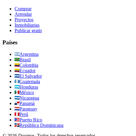
Comprar
Arrendar
Proyectos
Inmobiliarias
Publicar gratis
Países
Argentina
Brasil
Colombia
Ecuador
El Salvador
Guatemala
Honduras
México
Nicaragua
Panamá
Paraguay
Perú
Puerto Rico
República Dominicana
©
2026
Doomos.
Todos los derechos reservados
.