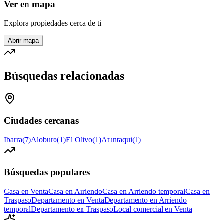
Ver en mapa
Explora propiedades cerca de ti
Abrir mapa
Búsquedas relacionadas
Ciudades cercanas
Ibarra
(
7
)
Aloburo
(
1
)
El Olivo
(
1
)
Atuntaqui
(
1
)
Búsquedas populares
Casa en Venta
Casa en Arriendo
Casa en Arriendo temporal
Casa en
Traspaso
Departamento en Venta
Departamento en Arriendo
temporal
Departamento en Traspaso
Local comercial en Venta