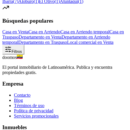
Ibarra
(
7
)
Aloburo
(
1
)
El Olivo
(
1
)
Atuntaqui
(
1
)
Búsquedas populares
Casa en Venta
Casa en Arriendo
Casa en Arriendo temporal
Casa en
Traspaso
Departamento en Venta
Departamento en Arriendo
temporal
Departamento en Traspaso
Local comercial en Venta
Filtros
doomos
El portal inmobiliario de Latinoamérica. Publica y encuentra
propiedades gratis.
Empresa
Contacto
Blog
Términos de uso
Política de privacidad
Servicios promocionales
Inmuebles