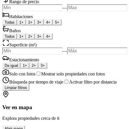
Rango de precio
—
Habitaciones
Todas
1+
2+
3+
4+
5+
Baños
Todos
1+
2+
3+
4+
Superficie (m²)
—
Estacionamiento
Da igual
1+
2+
3+
Solo con fotos
Mostrar solo propiedades con fotos
Búsqueda por tiempo de viaje
Activar filtro por distancia
Limpiar filtros
Ver en mapa
Explora propiedades cerca de ti
Abrir mapa