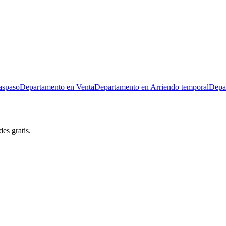
aspaso
Departamento en Venta
Departamento en Arriendo temporal
Depa
es gratis.