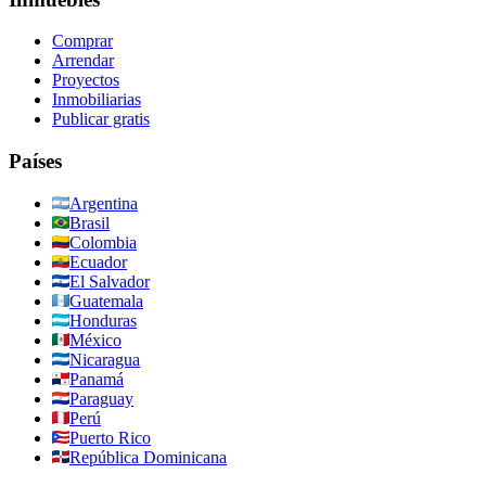
Comprar
Arrendar
Proyectos
Inmobiliarias
Publicar gratis
Países
Argentina
Brasil
Colombia
Ecuador
El Salvador
Guatemala
Honduras
México
Nicaragua
Panamá
Paraguay
Perú
Puerto Rico
República Dominicana