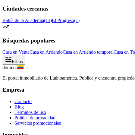
Ciudades cercanas
Bahía de la Academia
(
13
)
El Progreso
(
1
)
Búsquedas populares
Casa en Venta
Casa en Arriendo
Casa en Arriendo temporal
Casa en Tr
Filtros
doomos
El portal inmobiliario de Latinoamérica. Publica y encuentra propiedad
Empresa
Contacto
Blog
Términos de uso
Política de privacidad
Servicios promocionales
Inmuebles