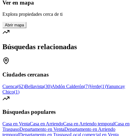
Ver en mapa
Explora propiedades cerca de ti
Abrir mapa
Búsquedas relacionadas
Ciudades cercanas
Cuenca
(
62
)
Bellavista
(
30
)
Abdón Calderón
(
7
)
Verde
(
1
)
Yanuncay
Chico
(
1
)
Búsquedas populares
Casa en Venta
Casa en Arriendo
Casa en Arriendo temporal
Casa en
Traspaso
Departamento en Venta
Departamento en Arriendo
temporal
Departamento en Traspaso
Local comercial en Venta