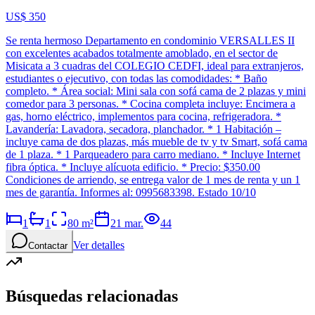
US$ 350
Se renta hermoso Departamento en condominio VERSALLES II
con excelentes acabados totalmente amoblado, en el sector de
Misicata a 3 cuadras del COLEGIO CEDFI, ideal para extranjeros,
estudiantes o ejecutivo, con todas las comodidades: * Baño
completo. * Área social: Mini sala con sofá cama de 2 plazas y mini
comedor para 3 personas. * Cocina completa incluye: Encimera a
gas, horno eléctrico, implementos para cocina, refrigeradora. *
Lavandería: Lavadora, secadora, planchador. * 1 Habitación –
incluye cama de dos plazas, más mueble de tv y tv Smart, sofá cama
de 1 plaza. * 1 Parqueadero para carro mediano. * Incluye Internet
fibra óptica. * Incluye alícuota edificio. * Precio: $350.00
Condiciones de arriendo, se entrega valor de 1 mes de renta y un 1
mes de garantía. Informes al: 0995683398. Estado 10/10
1
1
80
m²
21 mar.
44
Ver detalles
Contactar
Búsquedas relacionadas