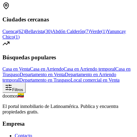
Ciudades cercanas
Cuenca
(
62
)
Bellavista
(
30
)
Abdón Calderón
(
7
)
Verde
(
1
)
Yanuncay
Chico
(
1
)
Búsquedas populares
Casa en Venta
Casa en Arriendo
Casa en Arriendo temporal
Casa en
Traspaso
Departamento en Venta
Departamento en Arriendo
temporal
Departamento en Traspaso
Local comercial en Venta
Filtros
doomos
El portal inmobiliario de Latinoamérica. Publica y encuentra
propiedades gratis.
Empresa
Contacto