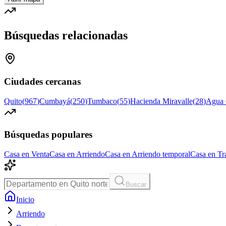
Búsquedas relacionadas
Ciudades cercanas
Quito
(
967
)
Cumbayá
(
250
)
Tumbaco
(
55
)
Hacienda Miravalle
(
28
)
Agua 
Búsquedas populares
Casa en Venta
Casa en Arriendo
Casa en Arriendo temporal
Casa en Tr
Buscar
Inicio
Arriendo