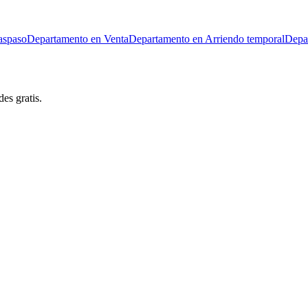
aspaso
Departamento en Venta
Departamento en Arriendo temporal
Depa
es gratis.