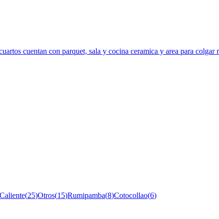
 cuartos cuentan con parquet, sala y cocina ceramica y area para colgar
Caliente
(
25
)
Otros
(
15
)
Rumipamba
(
8
)
Cotocollao
(
6
)