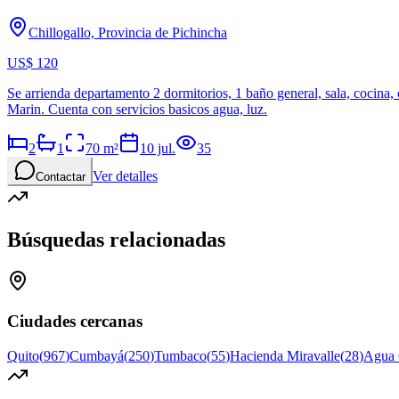
Chillogallo, Provincia de Pichincha
US$ 120
Se arrienda departamento 2 dormitorios, 1 baño general, sala, cocina,
Marin. Cuenta con servicios basicos agua, luz.
2
1
70
m²
10 jul.
35
Ver detalles
Contactar
Búsquedas relacionadas
Ciudades cercanas
Quito
(
967
)
Cumbayá
(
250
)
Tumbaco
(
55
)
Hacienda Miravalle
(
28
)
Agua 