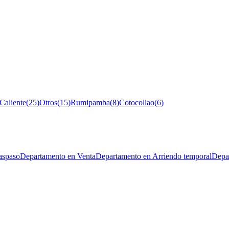
Caliente
(
25
)
Otros
(
15
)
Rumipamba
(
8
)
Cotocollao
(
6
)
aspaso
Departamento en Venta
Departamento en Arriendo temporal
Depa