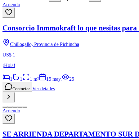
Arriendo
Consorcio Inmmokraft lo que nesitas para
Chillogallo, Provincia de Pichincha
US$ 1
¡Hola!
1
1
1
m²
15 may.
25
Ver detalles
Contactar
Arriendo
SE ARRIENDA DEPARTAMENTO SUR 