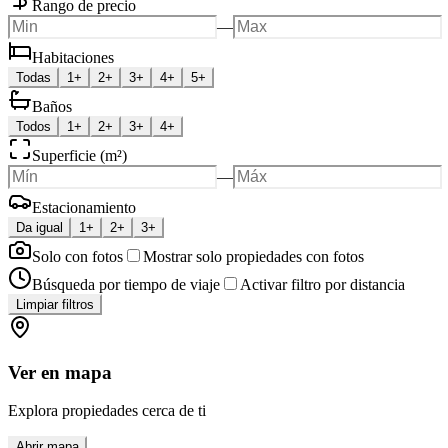
Rango de precio
—
Habitaciones
Todas
1+
2+
3+
4+
5+
Baños
Todos
1+
2+
3+
4+
Superficie (m²)
—
Estacionamiento
Da igual
1+
2+
3+
Solo con fotos
Mostrar solo propiedades con fotos
Búsqueda por tiempo de viaje
Activar filtro por distancia
Limpiar filtros
Ver en mapa
Explora propiedades cerca de ti
Abrir mapa