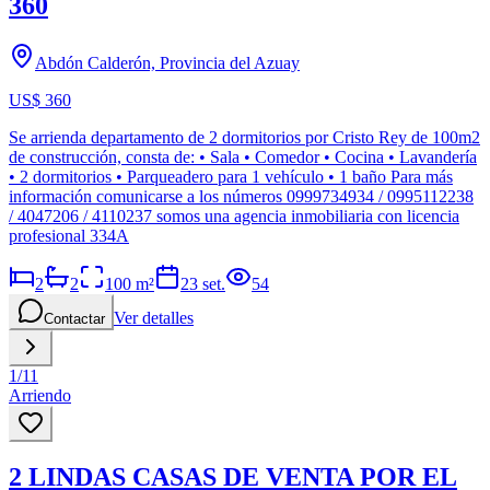
360
Abdón Calderón, Provincia del Azuay
US$ 360
Se arrienda departamento de 2 dormitorios por Cristo Rey de 100m2
de construcción, consta de: • Sala • Comedor • Cocina • Lavandería
• 2 dormitorios • Parqueadero para 1 vehículo • 1 baño Para más
información comunicarse a los números 0999734934 / 0995112238
/ 4047206 / 4110237 somos una agencia inmobiliaria con licencia
profesional 334A
2
2
100
m²
23 set.
54
Ver detalles
Contactar
1
/
11
Arriendo
2 LINDAS CASAS DE VENTA POR EL