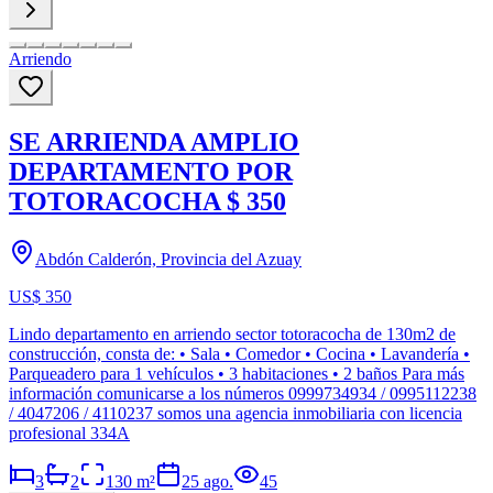
Arriendo
SE ARRIENDA AMPLIO
DEPARTAMENTO POR
TOTORACOCHA $ 350
Abdón Calderón, Provincia del Azuay
US$ 350
Lindo departamento en arriendo sector totoracocha de 130m2 de
construcción, consta de: • Sala • Comedor • Cocina • Lavandería •
Parqueadero para 1 vehículos • 3 habitaciones • 2 baños Para más
información comunicarse a los números 0999734934 / 0995112238
/ 4047206 / 4110237 somos una agencia inmobiliaria con licencia
profesional 334A
3
2
130
m²
25 ago.
45