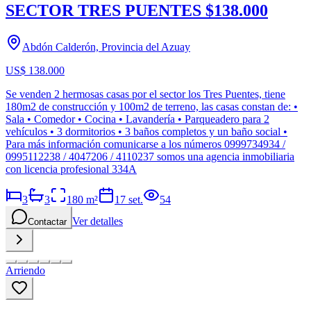
SECTOR TRES PUENTES $138.000
Abdón Calderón, Provincia del Azuay
US$ 138.000
Se venden 2 hermosas casas por el sector los Tres Puentes, tiene
180m2 de construcción y 100m2 de terreno, las casas constan de: •
Sala • Comedor • Cocina • Lavandería • Parqueadero para 2
vehículos • 3 dormitorios • 3 baños completos y un baño social •
Para más información comunicarse a los números 0999734934 /
0995112238 / 4047206 / 4110237 somos una agencia inmobiliaria
con licencia profesional 334A
3
3
180
m²
17 set.
54
Ver detalles
Contactar
Arriendo