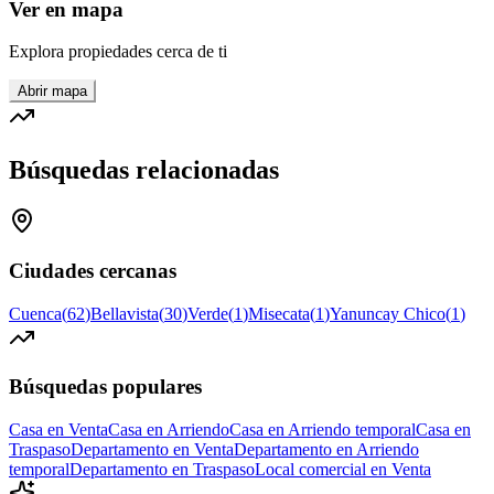
Ver en mapa
Explora propiedades cerca de ti
Abrir mapa
Búsquedas relacionadas
Ciudades cercanas
Cuenca
(
62
)
Bellavista
(
30
)
Verde
(
1
)
Misecata
(
1
)
Yanuncay Chico
(
1
)
Búsquedas populares
Casa en Venta
Casa en Arriendo
Casa en Arriendo temporal
Casa en
Traspaso
Departamento en Venta
Departamento en Arriendo
temporal
Departamento en Traspaso
Local comercial en Venta