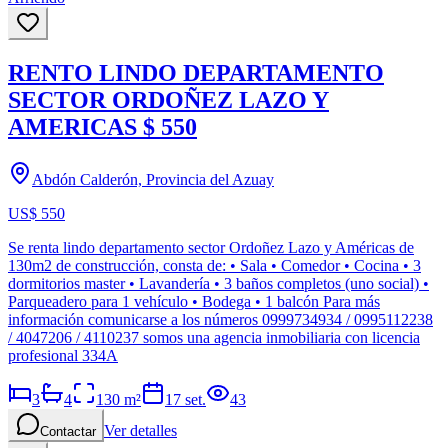
RENTO LINDO DEPARTAMENTO
SECTOR ORDOÑEZ LAZO Y
AMERICAS $ 550
Abdón Calderón, Provincia del Azuay
US$ 550
Se renta lindo departamento sector Ordoñez Lazo y Américas de
130m2 de construcción, consta de: • Sala • Comedor • Cocina • 3
dormitorios master • Lavandería • 3 baños completos (uno social) •
Parqueadero para 1 vehículo • Bodega • 1 balcón Para más
información comunicarse a los números 0999734934 / 0995112238
/ 4047206 / 4110237 somos una agencia inmobiliaria con licencia
profesional 334A
3
4
130
m²
17 set.
43
Ver detalles
Contactar