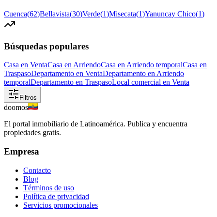
Cuenca
(
62
)
Bellavista
(
30
)
Verde
(
1
)
Misecata
(
1
)
Yanuncay Chico
(
1
)
Búsquedas populares
Casa en Venta
Casa en Arriendo
Casa en Arriendo temporal
Casa en
Traspaso
Departamento en Venta
Departamento en Arriendo
temporal
Departamento en Traspaso
Local comercial en Venta
Filtros
doomos
El portal inmobiliario de Latinoamérica. Publica y encuentra
propiedades gratis.
Empresa
Contacto
Blog
Términos de uso
Política de privacidad
Servicios promocionales