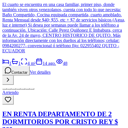
El cuarto se encuentra en una casa familiar, primer piso, donde
también viven otros venezolanos, cuenta con todo lo que necesita:
Baño Compartido, Cocina equipada compartida, cuarto amoblado.
Renta Mensual desde $40; $55, etc + $7 de servicios básicos (Agua,
luz e internet) Si desea por semanas puede llamar a los teléfono a
continuación. Ubicación: Calle Perez Quiñonez E Imbabura, cerca
de la Av. 24 de mayo, CENTRO HISTORICO DE QUITO. Más
información directamente con los dueños al los teléfonos; celular:
0984200277- convencional ó teléfono fijo: 022955402 QUITO -
ECUADOR
1
1
4
m²
14 ago.
48
Ver detalles
Contactar
Arriendo
EN RENTA DEPARTAMENTO DE 2
DORMITORIOS POR CRISTO REY $