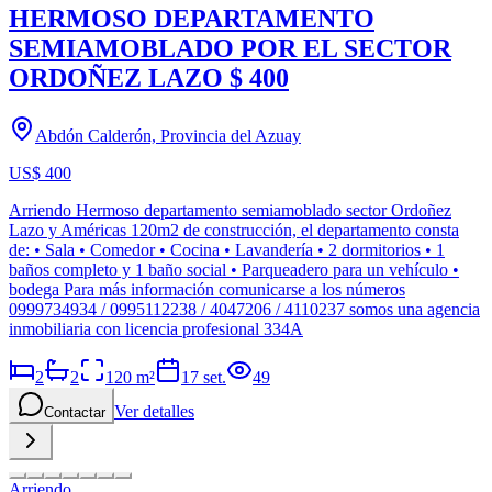
HERMOSO DEPARTAMENTO
SEMIAMOBLADO POR EL SECTOR
ORDOÑEZ LAZO $ 400
Abdón Calderón, Provincia del Azuay
US$ 400
Arriendo Hermoso departamento semiamoblado sector Ordoñez
Lazo y Américas 120m2 de construcción, el departamento consta
de: • Sala • Comedor • Cocina • Lavandería • 2 dormitorios • 1
baños completo y 1 baño social • Parqueadero para un vehículo •
bodega Para más información comunicarse a los números
0999734934 / 0995112238 / 4047206 / 4110237 somos una agencia
inmobiliaria con licencia profesional 334A
2
2
120
m²
17 set.
49
Ver detalles
Contactar
Arriendo