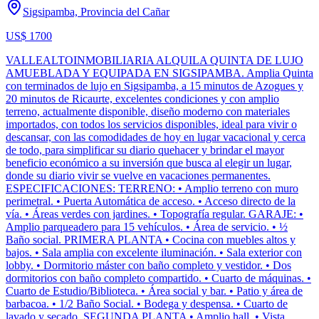
Sigsipamba, Provincia del Cañar
US$ 1700
VALLEALTOINMOBILIARIA ALQUILA QUINTA DE LUJO
AMUEBLADA Y EQUIPADA EN SIGSIPAMBA. Amplia Quinta
con terminados de lujo en Sigsipamba, a 15 minutos de Azogues y
20 minutos de Ricaurte, excelentes condiciones y con amplio
terreno, actualmente disponible, diseño moderno con materiales
importados, con todos los servicios disponibles, ideal para vivir o
descansar, con las comodidades de hoy en lugar vacacional y cerca
de todo, para simplificar su diario quehacer y brindar el mayor
beneficio económico a su inversión que busca al elegir un lugar,
donde su diario vivir se vuelve en vacaciones permanentes.
ESPECIFICACIONES: TERRENO: • Amplio terreno con muro
perimetral. • Puerta Automática de acceso. • Acceso directo de la
vía. • Áreas verdes con jardines. • Topografía regular. GARAJE: •
Amplio parqueadero para 15 vehículos. • Área de servicio. • ½
Baño social. PRIMERA PLANTA • Cocina con muebles altos y
bajos. • Sala amplia con excelente iluminación. • Sala exterior con
lobby. • Dormitorio máster con baño completo y vestidor. • Dos
dormitorios con baño completo compartido. • Cuarto de máquinas. •
Cuarto de Estudio/Biblioteca. • Área social y bar. • Patio y área de
barbacoa. • 1/2 Baño Social. • Bodega y despensa. • Cuarto de
lavado y secado. SEGUNDA PLANTA • Amplio hall. • Vista