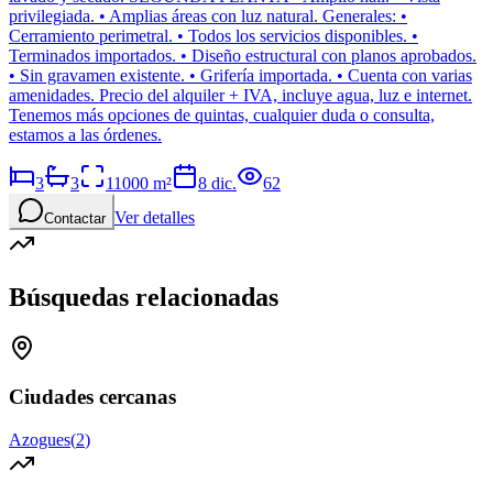
privilegiada. • Amplias áreas con luz natural. Generales: •
Cerramiento perimetral. • Todos los servicios disponibles. •
Terminados importados. • Diseño estructural con planos aprobados.
• Sin gravamen existente. • Grifería importada. • Cuenta con varias
amenidades. Precio del alquiler + IVA, incluye agua, luz e internet.
Tenemos más opciones de quintas, cualquier duda o consulta,
estamos a las órdenes.
3
3
11000
m²
8 dic.
62
Ver detalles
Contactar
Búsquedas relacionadas
Ciudades cercanas
Azogues
(
2
)