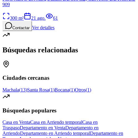
909
300
m²
21 ago.
61
Ver detalles
Contactar
Búsquedas relacionadas
Ciudades cercanas
Machala
(
13
)
Santa Rosa
(
1
)
Bocana
(
1
)
Otros
(
1
)
Búsquedas populares
Casa en Venta
Casa en Arriendo temporal
Casa en
Traspaso
Departamento en Venta
Departamento en
Arriendo
Departamento en Arriendo temporal
Departamento en