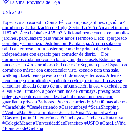
La Viña, Provincia de Loja
US$ 2450
Espectacular casa estilo Santa Fé, con amplios jardines, opción a 4
dormitorios, Urbanización de Lujo, Sector La Viña Área del terreno:
1187m2 Área habitable 435 m2 Adicionalmente cuenta con amplios
jardines, parqueadero para varios autos Hermoso Deck apergolado
con bbq y chimenea. Distribución: Planta baja: Amplia sala con
salida a hermoso jardín posterior, comedor principal, cocina
independiente con espacio para comedor de diario, Dos
dormitorios cada uno con su baño y amplios closets Estudio que
puede ser un 4to. dormitorio Sala de estár Segundo piso: Espacioso
dormitorio máster con espectacular vista, espacio para una sala,
walking closet, baño privado con hidromasaje, terrazas, Además
tiene bodega, dormitorio y baño de servicio, cisterna. La casa se
encuentra ubicada dentro de una urbanización lujosa y exclusiva en
el valle de Tumbaco, a pocos minutos de cumbayá, prestigiosos
colegios y centros comerciales. La Urbanización cuenta con
guardianía privada 24 horas. Precio de arriendo $2.000 más alícuota
#Casadelujo #Casadearriendo #Casacumbayá #ScalaShopping
#VenturaMall #CasaTumbaco #CasaLaViña #AlquilerLaViña
#Casaconjardín #Interoceánica #Cumbayá #Tumbaco #RutaViva
#ColegioMenor #UniversidadSanFrancisco #USFQ #CasaLaViña
#FranciscodeOrellana