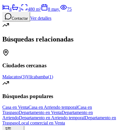
4
3
480
m²
8 may.
75
Ver detalles
Contactar
Búsquedas relacionadas
Ciudades cercanas
Malacatos
(
3
)
Vilcabamba
(
1
)
Búsquedas populares
Casa en Venta
Casa en Arriendo temporal
Casa en
Traspaso
Departamento en Venta
Departamento en
Arriendo
Departamento en Arriendo temporal
Departamento en
Traspaso
Local comercial en Venta