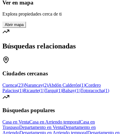
Ver en mapa
Explora propiedades cerca de ti
Abrir mapa
Búsquedas relacionadas
Ciudades cercanas
Cuenca
(
23
)
Narancay
(
2
)
Abdón Calderón
(
1
)
Cordero
Palacios
(
1
)
Ricaurte
(
1
)
Tarqui
(
1
)
Balsay
(
1
)
Totoracocha
(
1
)
Búsquedas populares
Casa en Venta
Casa en Arriendo temporal
Casa en
Traspaso
Departamento en Venta
Departamento en
Arriendo
Departamento en Arriendo temporal
Departamento en