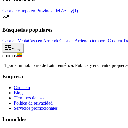
Casa de campo en Provincia del Azuay
(
1
)
Búsquedas populares
Casa en Venta
Casa en Arriendo
Casa en Arriendo temporal
Casa en Tr
Filtros
doomos
El portal inmobiliario de Latinoamérica. Publica y encuentra propiedad
Empresa
Contacto
Blog
Términos de uso
Política de privacidad
Servicios promocionales
Inmuebles