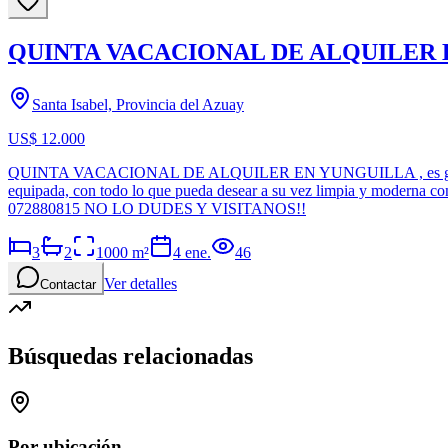
QUINTA VACACIONAL DE ALQUILER
Santa Isabel, Provincia del Azuay
US$ 12.000
QUINTA VACACIONAL DE ALQUILER EN YUNGUILLA , es genial par
equipada, con todo lo que pueda desear a su vez limpia y moderna co
072880815 NO LO DUDES Y VISITANOS!!
3
2
1000
m²
4 ene.
46
Ver detalles
Contactar
Búsquedas relacionadas
Por ubicación