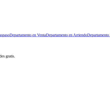
aspaso
Departamento en Venta
Departamento en Arriendo
Departamento 
es gratis.