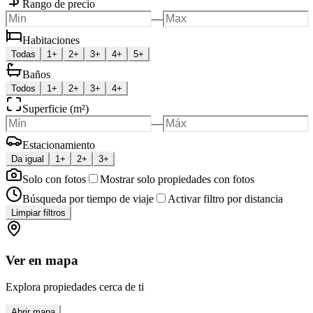
Rango de precio
—
Habitaciones
Todas
1+
2+
3+
4+
5+
Baños
Todos
1+
2+
3+
4+
Superficie (m²)
—
Estacionamiento
Da igual
1+
2+
3+
Solo con fotos
Mostrar solo propiedades con fotos
Búsqueda por tiempo de viaje
Activar filtro por distancia
Limpiar filtros
Ver en mapa
Explora propiedades cerca de ti
Abrir mapa