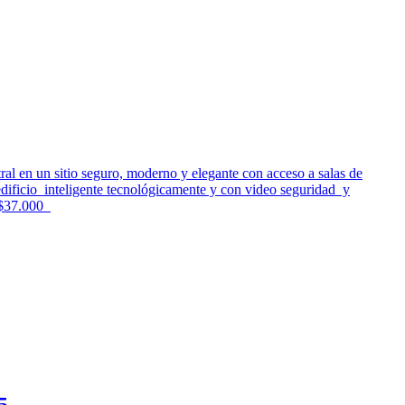
tral en un sitio seguro, moderno y elegante con acceso a salas de
edificio inteligente tecnológicamente y con video seguridad y
: $37.000