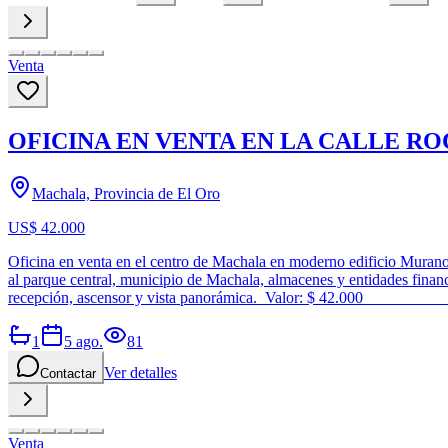
Venta
OFICINA EN VENTA EN LA CALLE R
Machala, Provincia de El Oro
US$ 42.000
Oficina en venta en el centro de Machala en moderno edificio MuranoC
al parque central, municipio de Machala, almacenes y entidades financ
recepción, ascensor y vista panorámica.
1
5 ago.
81
Ver detalles
Contactar
Venta