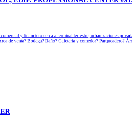
OL, EDIF. PROFESSIONAL CENTER #91
r comercial y financiero cerca a terminal terrestre, urbanizaciones priv
 Área de venta? Bodega? Baño? Cafetería y comedor? Parqueadero? Área
TER