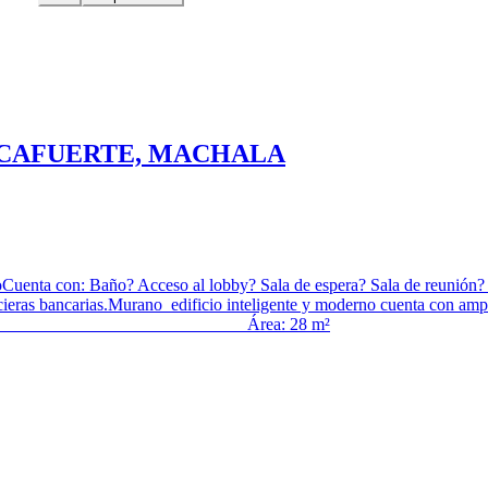
OCAFUERTE, MACHALA
uenta con: Baño? Acceso al lobby? Sala de espera? Sala de reunión? Sa
ieras bancarias.Murano edificio inteligente y moderno cuenta con ampli
 Valor: $ 42.000 Área: 28 m²