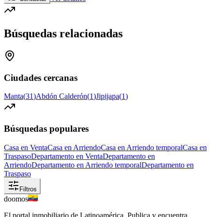
Búsquedas relacionadas
Ciudades cercanas
Manta
(
31
)
Abdón Calderón
(
1
)
Jipijapa
(
1
)
Búsquedas populares
Casa en Venta
Casa en Arriendo
Casa en Arriendo temporal
Casa en
Traspaso
Departamento en Venta
Departamento en
Arriendo
Departamento en Arriendo temporal
Departamento en
Traspaso
Filtros
doomos
El portal inmobiliario de Latinoamérica. Publica y encuentra