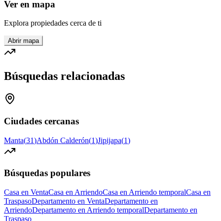
Ver en mapa
Explora propiedades cerca de ti
Abrir mapa
Búsquedas relacionadas
Ciudades cercanas
Manta
(
31
)
Abdón Calderón
(
1
)
Jipijapa
(
1
)
Búsquedas populares
Casa en Venta
Casa en Arriendo
Casa en Arriendo temporal
Casa en
Traspaso
Departamento en Venta
Departamento en
Arriendo
Departamento en Arriendo temporal
Departamento en
Traspaso