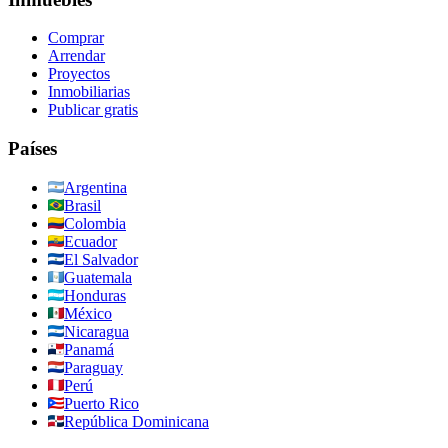
Comprar
Arrendar
Proyectos
Inmobiliarias
Publicar gratis
Países
Argentina
Brasil
Colombia
Ecuador
El Salvador
Guatemala
Honduras
México
Nicaragua
Panamá
Paraguay
Perú
Puerto Rico
República Dominicana