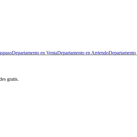
aspaso
Departamento en Venta
Departamento en Arriendo
Departamento 
es gratis.