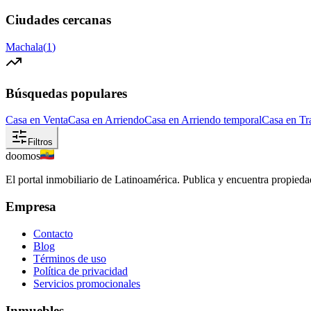
Ciudades cercanas
Machala
(
1
)
Búsquedas populares
Casa en Venta
Casa en Arriendo
Casa en Arriendo temporal
Casa en Tr
Filtros
doomos
El portal inmobiliario de Latinoamérica. Publica y encuentra propiedad
Empresa
Contacto
Blog
Términos de uso
Política de privacidad
Servicios promocionales
Inmuebles