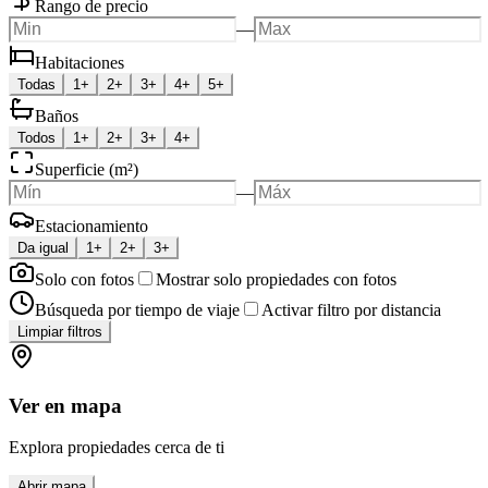
Rango de precio
—
Habitaciones
Todas
1+
2+
3+
4+
5+
Baños
Todos
1+
2+
3+
4+
Superficie (m²)
—
Estacionamiento
Da igual
1+
2+
3+
Solo con fotos
Mostrar solo propiedades con fotos
Búsqueda por tiempo de viaje
Activar filtro por distancia
Limpiar filtros
Ver en mapa
Explora propiedades cerca de ti
Abrir mapa