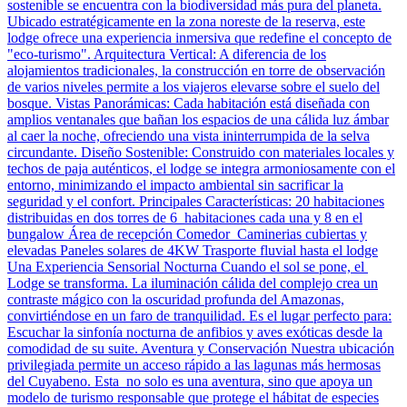
sostenible se encuentra con la biodiversidad más pura del planeta.
Ubicado estratégicamente en la zona noreste de la reserva, este
lodge ofrece una experiencia inmersiva que redefine el concepto de
"eco-turismo". Arquitectura Vertical: A diferencia de los
alojamientos tradicionales, la construcción en torre de observación
de varios niveles permite a los viajeros elevarse sobre el suelo del
bosque. Vistas Panorámicas: Cada habitación está diseñada con
amplios ventanales que bañan los espacios de una cálida luz ámbar
al caer la noche, ofreciendo una vista ininterrumpida de la selva
circundante. Diseño Sostenible: Construido con materiales locales y
techos de paja auténticos, el lodge se integra armoniosamente con el
entorno, minimizando el impacto ambiental sin sacrificar la
seguridad y el confort. Principales Características: 20 habitaciones
distribuidas en dos torres de 6 habitaciones cada una y 8 en el
bungalow Área de recepción Comedor Caminerias cubiertas y
elevadas Paneles solares de 4KW Trasporte fluvial hasta el lodge
Una Experiencia Sensorial Nocturna Cuando el sol se pone, el
Lodge se transforma. La iluminación cálida del complejo crea un
contraste mágico con la oscuridad profunda del Amazonas,
convirtiéndose en un faro de tranquilidad. Es el lugar perfecto para:
Escuchar la sinfonía nocturna de anfibios y aves exóticas desde la
comodidad de su suite. Aventura y Conservación Nuestra ubicación
privilegiada permite un acceso rápido a las lagunas más hermosas
del Cuyabeno. Esta no solo es una aventura, sino que apoya un
modelo de turismo responsable que protege el hábitat de especies