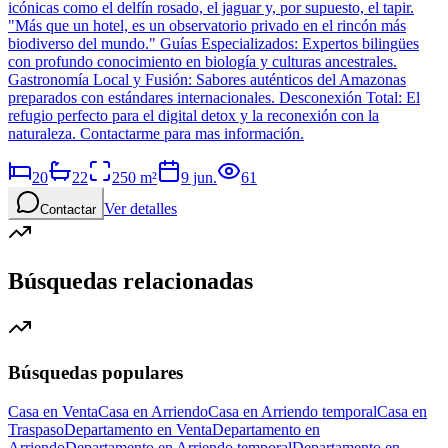
icónicas como el delfín rosado, el jaguar y, por supuesto, el tapir.
"Más que un hotel, es un observatorio privado en el rincón más
biodiverso del mundo." Guías Especializados: Expertos bilingües
con profundo conocimiento en biología y culturas ancestrales.
Gastronomía Local y Fusión: Sabores auténticos del Amazonas
preparados con estándares internacionales. Desconexión Total: El
refugio perfecto para el digital detox y la reconexión con la
naturaleza. Contactarme para mas información.
20
22
250
m²
9 jun.
61
Ver detalles
Contactar
Búsquedas relacionadas
Búsquedas populares
Casa en Venta
Casa en Arriendo
Casa en Arriendo temporal
Casa en
Traspaso
Departamento en Venta
Departamento en
Arriendo
Departamento en Arriendo temporal
Departamento en