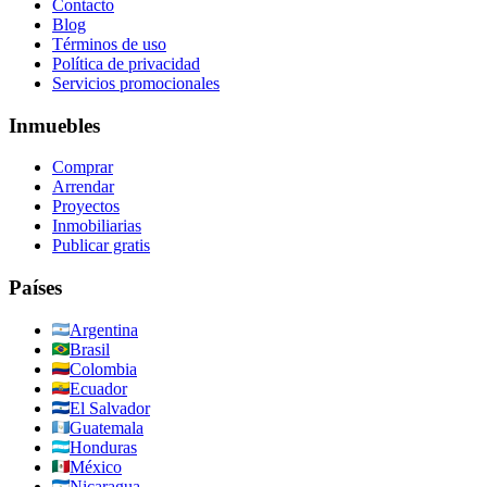
Contacto
Blog
Términos de uso
Política de privacidad
Servicios promocionales
Inmuebles
Comprar
Arrendar
Proyectos
Inmobiliarias
Publicar gratis
Países
Argentina
Brasil
Colombia
Ecuador
El Salvador
Guatemala
Honduras
México
Nicaragua