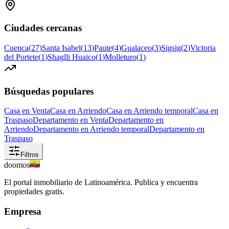
Ciudades cercanas
Cuenca
(
27
)
Santa Isabel
(
13
)
Paute
(
4
)
Gualaceo
(
3
)
Sigsig
(
2
)
Victoria
del Portete
(
1
)
Shaglli Huaico
(
1
)
Molleturo
(
1
)
Búsquedas populares
Casa en Venta
Casa en Arriendo
Casa en Arriendo temporal
Casa en
Traspaso
Departamento en Venta
Departamento en
Arriendo
Departamento en Arriendo temporal
Departamento en
Traspaso
Filtros
doomos
El portal inmobiliario de Latinoamérica. Publica y encuentra
propiedades gratis.
Empresa