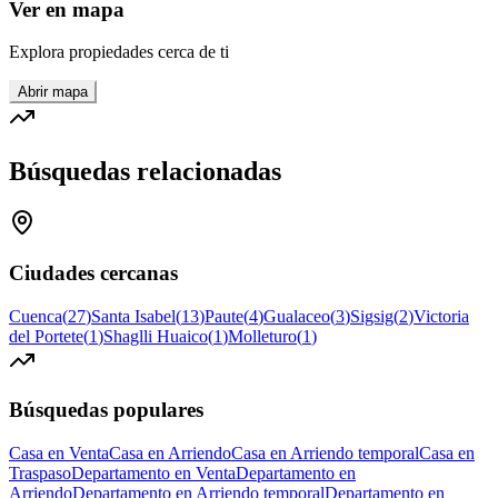
Ver en mapa
Explora propiedades cerca de ti
Abrir mapa
Búsquedas relacionadas
Ciudades cercanas
Cuenca
(
27
)
Santa Isabel
(
13
)
Paute
(
4
)
Gualaceo
(
3
)
Sigsig
(
2
)
Victoria
del Portete
(
1
)
Shaglli Huaico
(
1
)
Molleturo
(
1
)
Búsquedas populares
Casa en Venta
Casa en Arriendo
Casa en Arriendo temporal
Casa en
Traspaso
Departamento en Venta
Departamento en
Arriendo
Departamento en Arriendo temporal
Departamento en