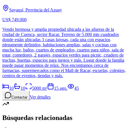
Sayausí, Provincia del Azuay
US$ 749.000
Vendo hermosa y amplia propiedad ubicada a las afueras de la
ciudad de Cuenca, sector Racar. Terreno de 5.000 mts cuadrados
donde están ubicadas 3 casas lujosas, cada una con espacios
plenamente definidos, habitaciones amplias, salas y cocinas con
mucha luz, baños, cuartos de empleados, cuartos para niños, sala de
estar, comedores, 2 garajes, espacios verdes para picnic, criadero de
truchas, huertas, espacios para juegos y más. Lugar donde la familia
puede pasar momentos de relax. Nos encontramos cerca de
farmacias, supermercados como el Mall de Racar, escuelas, colegios,
centros de eventos, tiendas y más.
10
10
5000
m²
15 ago.
45
Ver detalles
Contactar
Búsquedas relacionadas