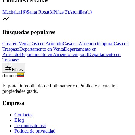
Ciudades cercanas
Machala
(
16
)
Santa Rosa
(
3
)
Piñas
(
3
)
Arenillas
(
1
)
Búsquedas populares
Casa en Venta
Casa en Arriendo
Casa en Arriendo temporal
Casa en
Traspaso
Departamento en Venta
Departamento en
Arriendo
Departamento en Arriendo temporal
Departamento en
Traspaso
Filtros
doomos
El portal inmobiliario de Latinoamérica. Publica y encuentra
propiedades gratis.
Empresa
Contacto
Blog
Términos de uso
Política de privacidad