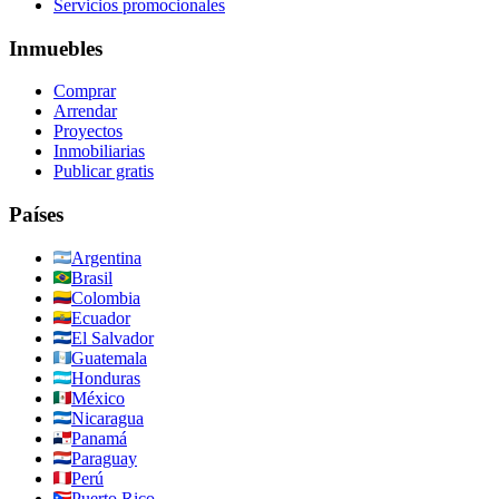
Servicios promocionales
Inmuebles
Comprar
Arrendar
Proyectos
Inmobiliarias
Publicar gratis
Países
Argentina
Brasil
Colombia
Ecuador
El Salvador
Guatemala
Honduras
México
Nicaragua
Panamá
Paraguay
Perú
Puerto Rico