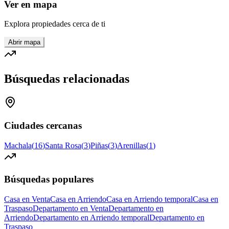
Ver en mapa
Explora propiedades cerca de ti
Abrir mapa
Búsquedas relacionadas
Ciudades cercanas
Machala
(
16
)
Santa Rosa
(
3
)
Piñas
(
3
)
Arenillas
(
1
)
Búsquedas populares
Casa en Venta
Casa en Arriendo
Casa en Arriendo temporal
Casa en
Traspaso
Departamento en Venta
Departamento en
Arriendo
Departamento en Arriendo temporal
Departamento en
Traspaso