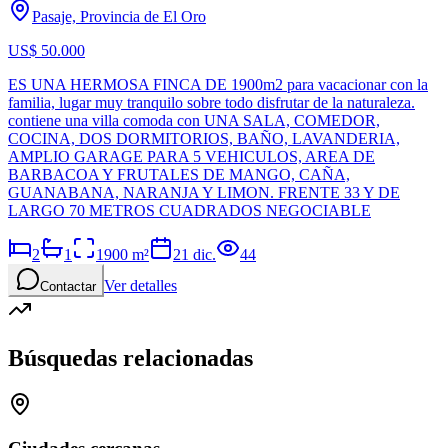
Pasaje, Provincia de El Oro
US$ 50.000
ES UNA HERMOSA FINCA DE 1900m2 para vacacionar con la
familia, lugar muy tranquilo sobre todo disfrutar de la naturaleza.
contiene una villa comoda con UNA SALA, COMEDOR,
COCINA, DOS DORMITORIOS, BAÑO, LAVANDERIA,
AMPLIO GARAGE PARA 5 VEHICULOS, AREA DE
BARBACOA Y FRUTALES DE MANGO, CAÑA,
GUANABANA, NARANJA Y LIMON. FRENTE 33 Y DE
LARGO 70 METROS CUADRADOS NEGOCIABLE
2
1
1900
m²
21 dic.
44
Ver detalles
Contactar
Búsquedas relacionadas