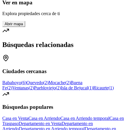
Ver en mapa
Explora propiedades cerca de ti
Abrir mapa
Búsquedas relacionadas
Ciudades cercanas
Babahoyo
(
6
)
Quevedo
(
2
)
Mocache
(
2
)
Buena
Fe
(
2
)
Ventanas
(
2
)
Puebloviejo
(
2
)
Isla de Bejucal
(
1
)
Ricaurte
(
1
)
Búsquedas populares
Casa en Venta
Casa en Arriendo
Casa en Arriendo temporal
Casa en
Traspaso
Departamento en Venta
Departamento en
Arriendo
Departamento en Arriendo temporal
Departamento en