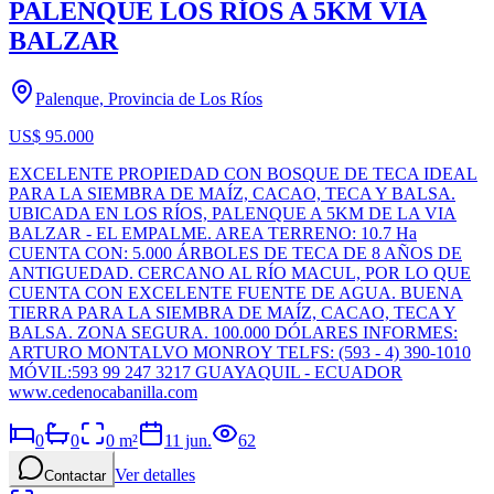
PALENQUE LOS RÍOS A 5KM VIA
BALZAR
Palenque, Provincia de Los Ríos
US$ 95.000
EXCELENTE PROPIEDAD CON BOSQUE DE TECA IDEAL
PARA LA SIEMBRA DE MAÍZ, CACAO, TECA Y BALSA.
UBICADA EN LOS RÍOS, PALENQUE A 5KM DE LA VIA
BALZAR - EL EMPALME. AREA TERRENO: 10.7 Ha
CUENTA CON: 5.000 ÁRBOLES DE TECA DE 8 AÑOS DE
ANTIGUEDAD. CERCANO AL RÍO MACUL, POR LO QUE
CUENTA CON EXCELENTE FUENTE DE AGUA. BUENA
TIERRA PARA LA SIEMBRA DE MAÍZ, CACAO, TECA Y
BALSA. ZONA SEGURA. 100.000 DÓLARES INFORMES:
ARTURO MONTALVO MONROY TELFS: (593 - 4) 390-1010
MÓVIL:593 99 247 3217 GUAYAQUIL - ECUADOR
www.cedenocabanilla.com
0
0
0
m²
11 jun.
62
Ver detalles
Contactar