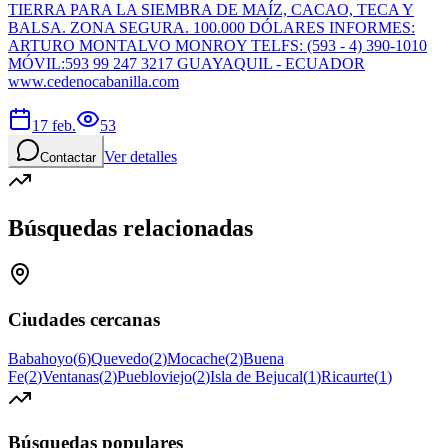
TIERRA PARA LA SIEMBRA DE MAÍZ, CACAO, TECA Y
BALSA. ZONA SEGURA. 100.000 DÓLARES INFORMES:
ARTURO MONTALVO MONROY TELFS: (593 - 4) 390-1010
MÓVIL:593 99 247 3217 GUAYAQUIL - ECUADOR
www.cedenocabanilla.com
17 feb.
53
Ver detalles
Contactar
Búsquedas relacionadas
Ciudades cercanas
Babahoyo
(
6
)
Quevedo
(
2
)
Mocache
(
2
)
Buena
Fe
(
2
)
Ventanas
(
2
)
Puebloviejo
(
2
)
Isla de Bejucal
(
1
)
Ricaurte
(
1
)
Búsquedas populares