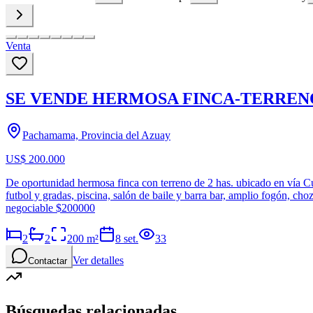
Venta
SE VENDE HERMOSA FINCA-TERREN
Pachamama, Provincia del Azuay
US$ 200.000
De oportunidad hermosa finca con terreno de 2 has. ubicado en vía Cu
futbol y gradas, piscina, salón de baile y barra bar, amplio fogón, cho
negociable $200000
2
2
200
m²
8 set.
33
Ver detalles
Contactar
Búsquedas relacionadas