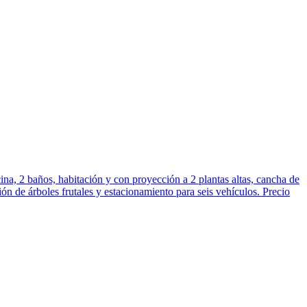
na, 2 baños, habitación y con proyección a 2 plantas altas, cancha de
ión de árboles frutales y estacionamiento para seis vehículos. Precio