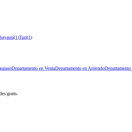
Sayausí
(
1
)
Turi
(
1
)
aspaso
Departamento en Venta
Departamento en Arriendo
Departamento 
es gratis.