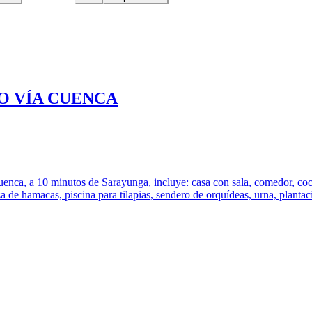
O VÍA CUENCA
enca, a 10 minutos de Sarayunga, incluye: casa con sala, comedor, coci
za de hamacas, piscina para tilapias, sendero de orquídeas, urna, plantac