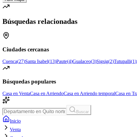
Búsquedas relacionadas
Ciudades cercanas
Cuenca
(
27
)
Santa Isabel
(
13
)
Paute
(
4
)
Gualaceo
(
3
)
Sigsig
(
2
)
Tutupalli
(
1
)
Búsquedas populares
Casa en Venta
Casa en Arriendo
Casa en Arriendo temporal
Casa en Tr
Buscar
Inicio
Venta