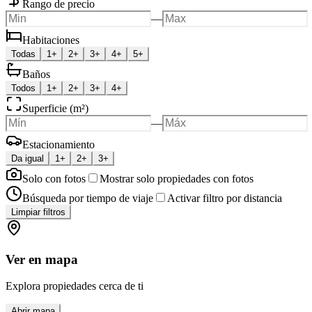
Rango de precio
—
Habitaciones
Todas
1+
2+
3+
4+
5+
Baños
Todos
1+
2+
3+
4+
Superficie (m²)
—
Estacionamiento
Da igual
1+
2+
3+
Solo con fotos
Mostrar solo propiedades con fotos
Búsqueda por tiempo de viaje
Activar filtro por distancia
Limpiar filtros
Ver en mapa
Explora propiedades cerca de ti
Abrir mapa