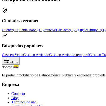
Ciudades cercanas
Cuenca
(
27
)
Santa Isabel
(
13
)
Paute
(
4
)
Gualaceo
(
3
)
Sigsig
(
2
)
Tutupalli
(
1
)
Búsquedas populares
Casa en Venta
Casa en Arriendo
Casa en Arriendo temporal
Casa en Tr
Filtros
doomos
El portal inmobiliario de Latinoamérica. Publica y encuentra propiedad
Empresa
Contacto
Blog
Términos de uso