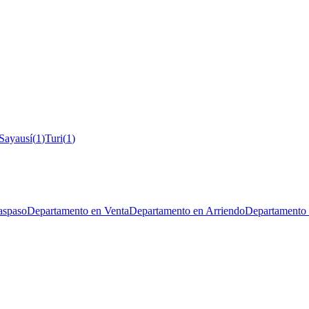
Sayausí
(
1
)
Turi
(
1
)
aspaso
Departamento en Venta
Departamento en Arriendo
Departamento 