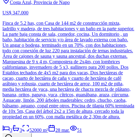
Costa Azul, Provincia de Napo
US$ 347.000
Finca de 5.2 has, con Casa de 144 m2 de construcción mixta,
ladrillo y madera, de tres habitaciones y un baño en la parte superior.
La parte baja consta de sala, comedor, cocina, Un dormitorio , un
baño, habitación de servicio y/o área de lavado externa con baño.
Un angar o bodega, terminado en un 70%, con dos habitaciones,
todo con conexión de luz 220 para instalación de temas industriales.
Área de cajones de sauna y sauna ancestral, dos duchas externas.
Marquesina de 9 x 4 m, Compostera de 2x4m, con lombrices
californianas, invernadero de 5 x3, gallinero para 200 pollos. Dos
Establos techados de 4x5 m2 para dos vacas, Dos hectáreas de
cacao, cuarto de hectárea de caña y cuarto de hectárea de café
arábigo y robusta, cuarto de hectárea de arroz, 100 m2 de piña,
media hectárea de yuca, una hectárea de chacra mezcla de plátano,
banana, oritos, papaya, yuca, cítricos, guanábana, araza, cúrcuma,
Aguacate, limón, 200 árboles maderables: cedro, chucho, caoba,
bálsamo, aguano, copal entre otros. Piscina de tilapia 60% terminada
de 10x 5m, Casa del árbol 2x2 a 15m de altura, cercado toda la
propiedad en un 60%, con malla metálica de 2,30m de altura.
3
3
52000
m²
28 mar.
51