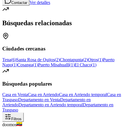
Ver detalles
Contactar
Búsquedas relacionadas
Ciudades cercanas
Tena
(
6
)
Santa Rosa de Quijos
(
2
)
Chontapunta
(
2
)
Otros
(
1
)
Puerto
Napo
(
1
)
Cosanga
(
1
)
Puerto Misahuallí
(
1
)
El Chaco
(
1
)
Búsquedas populares
Casa en Venta
Casa en Arriendo
Casa en Arriendo temporal
Casa en
Traspaso
Departamento en Venta
Departamento en
Arriendo
Departamento en Arriendo temporal
Departamento en
Traspaso
Filtros
doomos