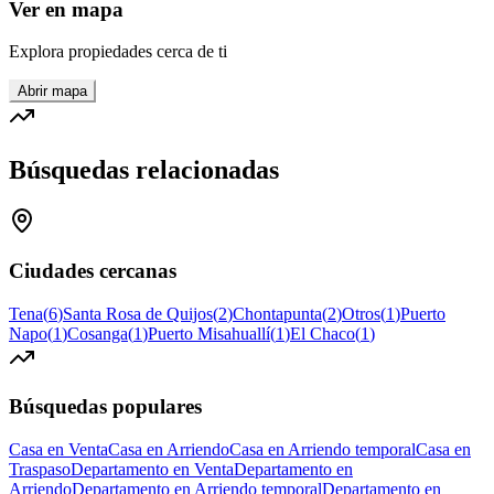
Ver en mapa
Explora propiedades cerca de ti
Abrir mapa
Búsquedas relacionadas
Ciudades cercanas
Tena
(
6
)
Santa Rosa de Quijos
(
2
)
Chontapunta
(
2
)
Otros
(
1
)
Puerto
Napo
(
1
)
Cosanga
(
1
)
Puerto Misahuallí
(
1
)
El Chaco
(
1
)
Búsquedas populares
Casa en Venta
Casa en Arriendo
Casa en Arriendo temporal
Casa en
Traspaso
Departamento en Venta
Departamento en
Arriendo
Departamento en Arriendo temporal
Departamento en