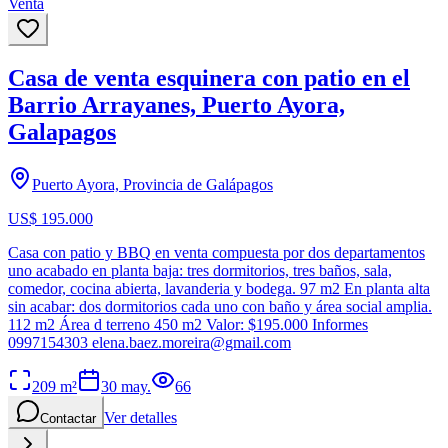
Venta
Casa de venta esquinera con patio en el
Barrio Arrayanes, Puerto Ayora,
Galapagos
Puerto Ayora, Provincia de Galápagos
US$ 195.000
Casa con patio y BBQ en venta compuesta por dos departamentos
uno acabado en planta baja: tres dormitorios, tres baños, sala,
comedor, cocina abierta, lavanderia y bodega. 97 m2 En planta alta
sin acabar: dos dormitorios cada uno con baño y área social amplia.
112 m2 Área d terreno 450 m2 Valor: $195.000 Informes
0997154303
elena.baez.moreira@gmail.com
209
m²
30 may.
66
Ver detalles
Contactar