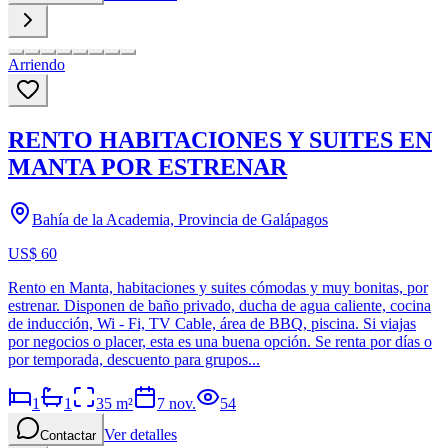
Arriendo
RENTO HABITACIONES Y SUITES EN
MANTA POR ESTRENAR
Bahía de la Academia, Provincia de Galápagos
US$ 60
Rento en Manta, habitaciones y suites cómodas y muy bonitas, por
estrenar. Disponen de baño privado, ducha de agua caliente, cocina
de inducción, Wi - Fi, TV Cable, área de BBQ, piscina. Si viajas
por negocios o placer, esta es una buena opción. Se renta por días o
por temporada, descuento para grupos...
1
1
35
m²
7 nov.
54
Ver detalles
Contactar