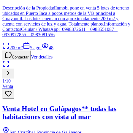
Descripción de la PropiedadInmobi pone en venta 5 lotes de terreno
ubicados en Puerto Inca a pocos metros de la Vía principal a
Guayaquil. Los lotes cuentan con aproximadamente 200 m2 y
cuenta con servicios de luz y agua. Totalmente planos.Información y
ContactosCelular / WhatsApp: 0998372611 – 0988551087 –
0939977855 – 0983081556
200
m²
5 ago.
48
Ver detalles
Contactar
1
/
10
Venta
Venta Hotel en Galápagos** todas las
habitaciones con vista al mar
San Cristóbal, Provincia de Galápagos