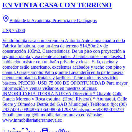
EN VENTA CASA CON TERRENO
Bahía de la Academia, Provincia de Galápagos
US$ 75.000
Vendo bonita casa con terreno en Antonio Ante a una cuadra de la
Fabrica Imbabura, con un área de terreno 514,50m2 y de
construcción 105m2. Características: De un piso con proyección a
segunda planta y excelente acabados. 2 habitaciones con closets. 1
habitación máster con un baño privado y closet. Sala, cocina y
comedor estilo americano. excelentes acabados y techo con pino y
chanul. Garaje amplio Patio grande Lavandería en la parte trasera
cuenta con plantas frutales y jardines. Tiene todos los servicios
básicos. PRECIO: USD 75.000 DE OPORTUNIDAD Para mayor
información y ventas visítanos en nuestras oficinas:
INMOBILIARIA TIERRA NUEVA Dirección: * Otavalo,Calle
Garcia Moreno y Roca esquina. (Hotel Riviera). * Atuntaqui, Calle
Sucre y Olmedo.( Detrás del GAD Municipal) Teléfonos: fijo: (06)
2927429 / 0994876106/0980561293 Whatsapp: +593999079279
Email:
atuntaqui@inmobiliariatierranueva.ec
Website:
www.inmobiliariatierranueva.ec