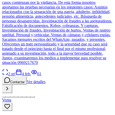
casos comienzan por la vigilancia. De esta forma nosotros
aportamos las pruebas necesarias en los siguientes casos: Asuntos
relacionados con la separación de una pareja, adulterio, infidelidad,
pensión alimenticia, antecedentes judiciales, etc. Búsqueda de
personas desaparecidas. Investigación de fraudes a las aseguradoras.
Falsificación de documentos. Robos, cobranzas. Y capturas.
Investigación de fraudes. Investigación de hurtos. Ventas de rastreo
satelital. Personal y vehicular. Ventas de cámaras y celulares espías.
Sacamos mensajes escritos del WhatsApp, pasados, y presentes.
Ofrecemos un trato personalizado y la seguridad que su caso será
tratado desde el principio hasta el final por el mismo profesional,
asignado a su investigación, todo a la mayor brevedad posible.
Juntos, examinaremos los medios a implementar para resolver su
situación 0969217670
2
m²
4 feb.
61
Ver detalles
Contactar
Venta