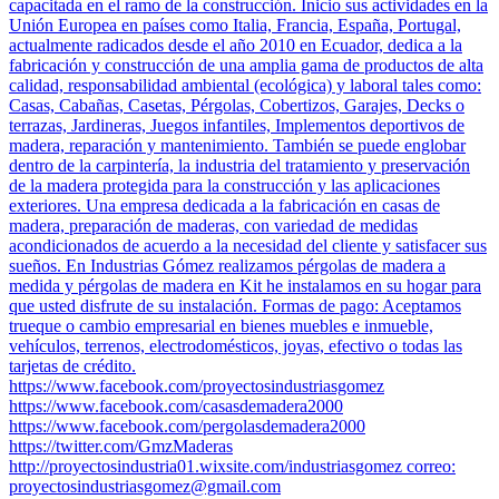
capacitada en el ramo de la construcción. Inicio sus actividades en la
Unión Europea en países como Italia, Francia, España, Portugal,
actualmente radicados desde el año 2010 en Ecuador, dedica a la
fabricación y construcción de una amplia gama de productos de alta
calidad, responsabilidad ambiental (ecológica) y laboral tales como:
Casas, Cabañas, Casetas, Pérgolas, Cobertizos, Garajes, Decks o
terrazas, Jardineras, Juegos infantiles, Implementos deportivos de
madera, reparación y mantenimiento. También se puede englobar
dentro de la carpintería, la industria del tratamiento y preservación
de la madera protegida para la construcción y las aplicaciones
exteriores. Una empresa dedicada a la fabricación en casas de
madera, preparación de maderas, con variedad de medidas
acondicionados de acuerdo a la necesidad del cliente y satisfacer sus
sueños. En Industrias Gómez realizamos pérgolas de madera a
medida y pérgolas de madera en Kit he instalamos en su hogar para
que usted disfrute de su instalación. Formas de pago: Aceptamos
trueque o cambio empresarial en bienes muebles e inmueble,
vehículos, terrenos, electrodomésticos, joyas, efectivo o todas las
tarjetas de crédito.
https://www.facebook.com/proyectosindustriasgomez
https://www.facebook.com/casasdemadera2000
https://www.facebook.com/pergolasdemadera2000
https://twitter.com/GmzMaderas
http://proyectosindustria01.wixsite.com/industriasgomez correo:
proyectosindustriasgomez@gmail.com