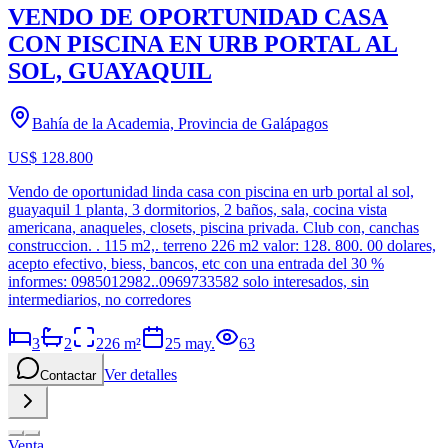
VENDO DE OPORTUNIDAD CASA
CON PISCINA EN URB PORTAL AL
SOL, GUAYAQUIL
Bahía de la Academia, Provincia de Galápagos
US$ 128.800
Vendo de oportunidad linda casa con piscina en urb portal al sol,
guayaquil 1 planta, 3 dormitorios, 2 baños, sala, cocina vista
americana, anaqueles, closets, piscina privada. Club con, canchas
construccion. . 115 m2,. terreno 226 m2 valor: 128. 800. 00 dolares,
acepto efectivo, biess, bancos, etc con una entrada del 30 %
informes: 0985012982..0969733582 solo interesados, sin
intermediarios, no corredores
3
2
226
m²
25 may.
63
Ver detalles
Contactar
Venta