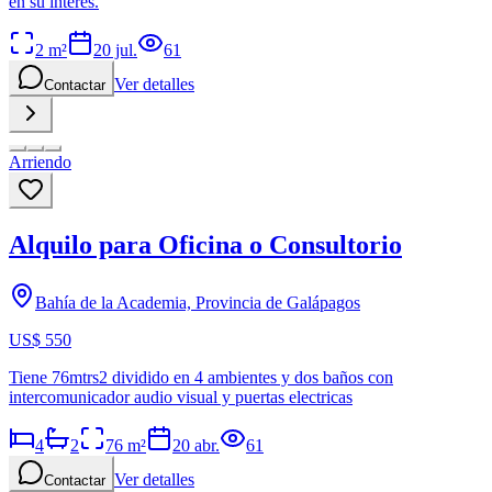
en su interés.
2
m²
20 jul.
61
Ver detalles
Contactar
Arriendo
Alquilo para Oficina o Consultorio
Bahía de la Academia, Provincia de Galápagos
US$ 550
Tiene 76mtrs2 dividido en 4 ambientes y dos baños con
intercomunicador audio visual y puertas electricas
4
2
76
m²
20 abr.
61
Ver detalles
Contactar