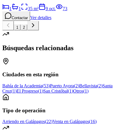
1
1
35
m²
9 oct.
73
Ver detalles
Contactar
1
2
Búsquedas relacionadas
Ciudades en esta región
Bahía de la Academia
(
53
)
Puerto Ayora
(
2
)
Bellavista
(
2
)
Santa
Cruz
(
1
)
El Progreso
(
1
)
San Cristóbal
(
1
)
Otros
(
1
)
Tipo de operación
Arriendo en Galápagos
(
22
)
Venta en Galápagos
(
16
)