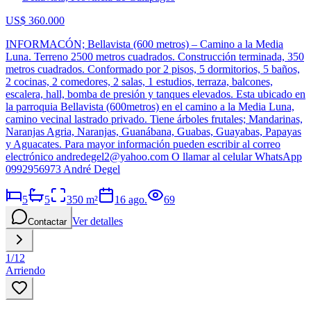
US$ 360.000
INFORMACÓN; Bellavista (600 metros) – Camino a la Media
Luna. Terreno 2500 metros cuadrados. Construcción terminada, 350
metros cuadrados. Conformado por 2 pisos, 5 dormitorios, 5 baños,
2 cocinas, 2 comedores, 2 salas, 1 estudios, terraza, balcones,
escalera, hall, bomba de presión y tanques elevados. Esta ubicado en
la parroquia Bellavista (600metros) en el camino a la Media Luna,
camino vecinal lastrado privado. Tiene árboles frutales; Mandarinas,
Naranjas Agria, Naranjas, Guanábana, Guabas, Guayabas, Papayas
y Aguacates. Para mayor información pueden escribir al correo
electrónico
andredegel2@yahoo.com
O llamar al celular WhatsApp
0992956973 André Degel
5
5
350
m²
16 ago.
69
Ver detalles
Contactar
1
/
12
Arriendo