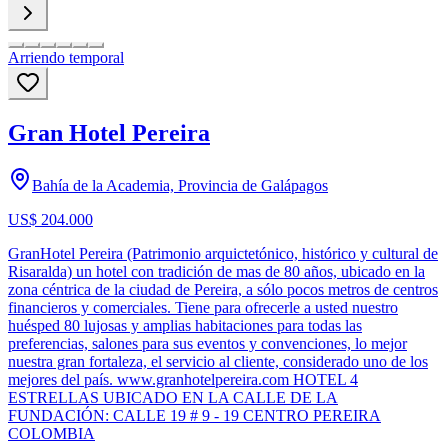
Arriendo temporal
Gran Hotel Pereira
Bahía de la Academia, Provincia de Galápagos
US$ 204.000
GranHotel Pereira (Patrimonio arquictetónico, histórico y cultural de
Risaralda) un hotel con tradición de mas de 80 años, ubicado en la
zona céntrica de la ciudad de Pereira, a sólo pocos metros de centros
financieros y comerciales. Tiene para ofrecerle a usted nuestro
huésped 80 lujosas y amplias habitaciones para todas las
preferencias, salones para sus eventos y convenciones, lo mejor
nuestra gran fortaleza, el servicio al cliente, considerado uno de los
mejores del país. www.granhotelpereira.com HOTEL 4
ESTRELLAS UBICADO EN LA CALLE DE LA
FUNDACIÓN: CALLE 19 # 9 - 19 CENTRO PEREIRA
COLOMBIA