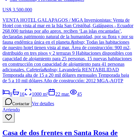
US$ 3.500.000
VENTA HOTEL GALAPAGOS / MGA Inversionistas: Venta de
Hotel con vista al mar en la Isla San Cristóbal, Galápagos - Ecuador
268.000 turistas por año aprox. reciben ‘Las islas encantadas’,
declaradas patrimonio natural de la humanidad, por su flora y por su
fauna endémica única en el planeta.&nbsp; Todas las habitaciones
de nuestro hotel tienen vista al mar. Área de construcción: 900 m2,
distribuido en tres pisos y 2 terrazas 9 Habitaciones disponibles con
capacidad de alojamiento para 25 personas. 15 nuevas habitaciones
en construcción con capacidad de alojamiento para 41 personas
adicionales. Cafetería&nbsp; Lavandería RENTABILIDAD
Temporada alta de 15 a 20 mil dólares mensuales Temporada baja
de 5 a 10 mil dólares Año de construcción: 2012 MGA-AQTP
9
16
1000
m²
22 mar.
45
Ver detalles
Contactar
Arriendo
Casa de dos frentes en Santa Rosa de