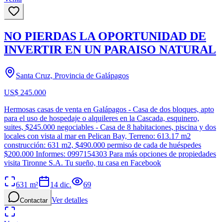
NO PIERDAS LA OPORTUNIDAD DE
INVERTIR EN UN PARAISO NATURAL
Santa Cruz, Provincia de Galápagos
US$ 245.000
Hermosas casas de venta en Galápagos - Casa de dos bloques, apto
para el uso de hospedaje o alquileres en la Cascada, esquinero,
suites, $245.000 negociables - Casa de 8 habitaciones, piscina y dos
locales con vista al mar en Pelican Bay, Terreno: 613.17 m2
construcción: 631 m2, $490.000 permiso de cada de huéspedes
$200.000 Informes: 0997154303 Para más opciones de propiedades
visita Tironne S.A. Tu sueño, tu casa en Facebook
631
m²
14 dic.
69
Ver detalles
Contactar