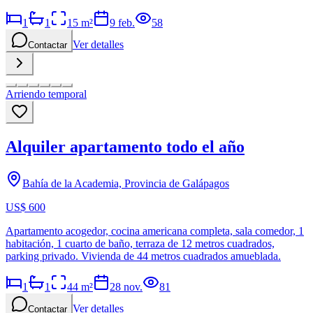
1
1
15
m²
9 feb.
58
Ver detalles
Contactar
Arriendo temporal
Alquiler apartamento todo el año
Bahía de la Academia, Provincia de Galápagos
US$ 600
Apartamento acogedor, cocina americana completa, sala comedor, 1
habitación, 1 cuarto de baño, terraza de 12 metros cuadrados,
parking privado. Vivienda de 44 metros cuadrados amueblada.
1
1
44
m²
28 nov.
81
Ver detalles
Contactar