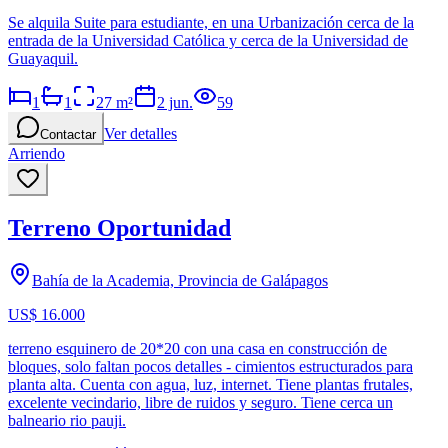
Se alquila Suite para estudiante, en una Urbanización cerca de la
entrada de la Universidad Católica y cerca de la Universidad de
Guayaquil.
1
1
27
m²
2 jun.
59
Ver detalles
Contactar
Arriendo
Terreno Oportunidad
Bahía de la Academia, Provincia de Galápagos
US$ 16.000
terreno esquinero de 20*20 con una casa en construcción de
bloques, solo faltan pocos detalles - cimientos estructurados para
planta alta. Cuenta con agua, luz, internet. Tiene plantas frutales,
excelente vecindario, libre de ruidos y seguro. Tiene cerca un
balneario rio pauji.