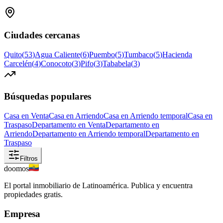
Ciudades cercanas
Quito
(
53
)
Agua Caliente
(
6
)
Puembo
(
5
)
Tumbaco
(
5
)
Hacienda
Carcelén
(
4
)
Conocoto
(
3
)
Pifo
(
3
)
Tababela
(
3
)
Búsquedas populares
Casa en Venta
Casa en Arriendo
Casa en Arriendo temporal
Casa en
Traspaso
Departamento en Venta
Departamento en
Arriendo
Departamento en Arriendo temporal
Departamento en
Traspaso
Filtros
doomos
El portal inmobiliario de Latinoamérica. Publica y encuentra
propiedades gratis.
Empresa