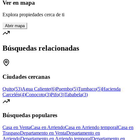
Ver en mapa
Explora propiedades cerca de ti
Abrir mapa
Búsquedas relacionadas
Ciudades cercanas
Quito
(
53
)
Agua Caliente
(
6
)
Puembo
(
5
)
Tumbaco
(
5
)
Hacienda
Carcelén
(
4
)
Conocoto
(
3
)
Pifo
(
3
)
Tababela
(
3
)
Búsquedas populares
Casa en Venta
Casa en Arriendo
Casa en Arriendo temporal
Casa en
Traspaso
Departamento en Venta
Departamento en
Arriendo
Departamento en Arriendo temporal
Departamento en