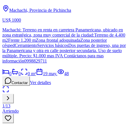
Machachi, Provincia de Pichincha
US$ 1000
Machachi: Terreno en renta en carretera Panamericana, ubicado en
zona estratégica, zona muy comercial de la ciudad:Terreno de 4.400
m2Frente 1.200 mZona frontal adoquinadaZona posterior
céspedCerramientoServicios básicosDos puertas de ingreso, una por
la Panamericana y otra en calle posterior secundaria. Uso de suelo
múltiple. Precio: $1.000 mas IVA Contáctanos para mas
información0998829711
0
0
0
m²
19 may.
48
Ver detalles
Contactar
1
/
13
Arriendo