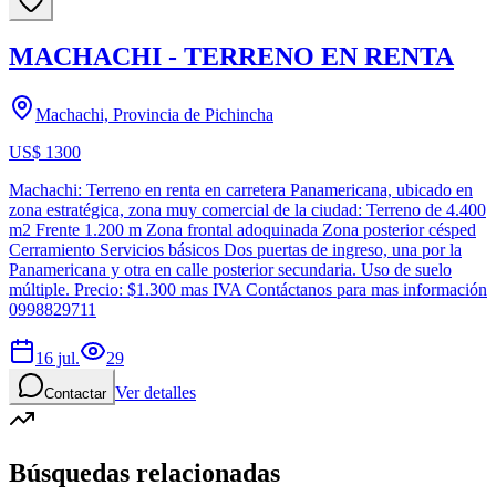
MACHACHI - TERRENO EN RENTA
Machachi, Provincia de Pichincha
US$ 1300
Machachi: Terreno en renta en carretera Panamericana, ubicado en
zona estratégica, zona muy comercial de la ciudad: Terreno de 4.400
m2 Frente 1.200 m Zona frontal adoquinada Zona posterior césped
Cerramiento Servicios básicos Dos puertas de ingreso, una por la
Panamericana y otra en calle posterior secundaria. Uso de suelo
múltiple. Precio: $1.300 mas IVA Contáctanos para mas información
0998829711
16 jul.
29
Ver detalles
Contactar
Búsquedas relacionadas