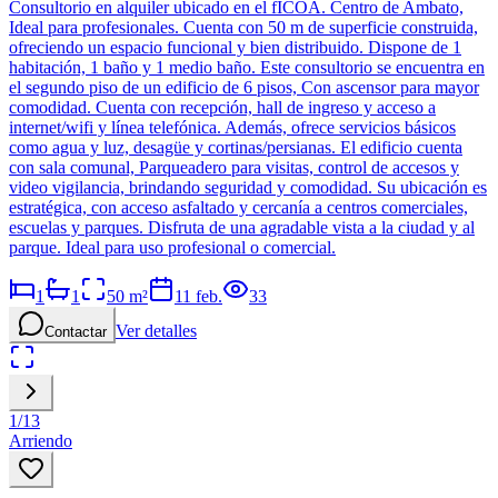
Consultorio en alquiler ubicado en el fICOA. Centro de Ambato,
Ideal para profesionales. Cuenta con 50 m de superficie construida,
ofreciendo un espacio funcional y bien distribuido. Dispone de 1
habitación, 1 baño y 1 medio baño. Este consultorio se encuentra en
el segundo piso de un edificio de 6 pisos, Con ascensor para mayor
comodidad. Cuenta con recepción, hall de ingreso y acceso a
internet/wifi y línea telefónica. Además, ofrece servicios básicos
como agua y luz, desagüe y cortinas/persianas. El edificio cuenta
con sala comunal, Parqueadero para visitas, control de accesos y
video vigilancia, brindando seguridad y comodidad. Su ubicación es
estratégica, con acceso asfaltado y cercanía a centros comerciales,
escuelas y parques. Disfruta de una agradable vista a la ciudad y al
parque. Ideal para uso profesional o comercial.
1
1
50
m²
11 feb.
33
Ver detalles
Contactar
1
/
13
Arriendo