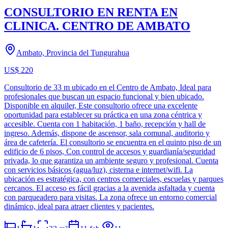
CONSULTORIO EN RENTA EN
CLINICA. CENTRO DE AMBATO
Ambato, Provincia del Tungurahua
US$ 220
Consultorio de 33 m ubicado en el Centro de Ambato, Ideal para
profesionales que buscan un espacio funcional y bien ubicado.
Disponible en alquiler, Este consultorio ofrece una excelente
oportunidad para establecer su práctica en una zona céntrica y
accesible. Cuenta con 1 habitación, 1 baño, recepción y hall de
ingreso. Además, dispone de ascensor, sala comunal, auditorio y
área de cafetería. El consultorio se encuentra en el quinto piso de un
edificio de 6 pisos, Con control de accesos y guardianía/seguridad
privada, lo que garantiza un ambiente seguro y profesional. Cuenta
con servicios básicos (agua/luz), cisterna e internet/wifi. La
ubicación es estratégica, con centros comerciales, escuelas y parques
cercanos. El acceso es fácil gracias a la avenida asfaltada y cuenta
con parqueadero para visitas. La zona ofrece un entorno comercial
dinámico, ideal para atraer clientes y pacientes.