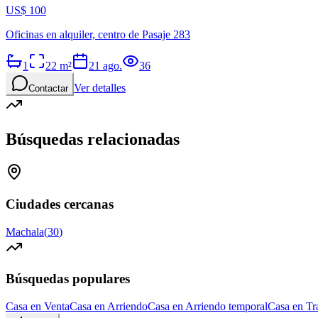
US$ 100
Oficinas en alquiler, centro de Pasaje 283
1
22
m²
21 ago.
36
Ver detalles
Contactar
Búsquedas relacionadas
Ciudades cercanas
Machala
(
30
)
Búsquedas populares
Casa en Venta
Casa en Arriendo
Casa en Arriendo temporal
Casa en Tr