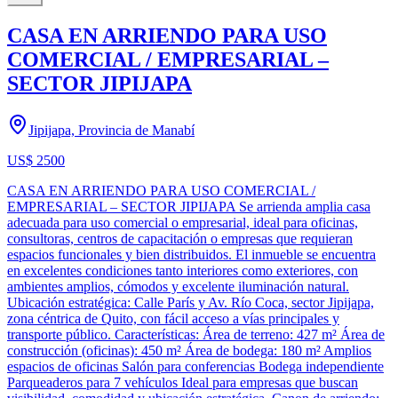
CASA EN ARRIENDO PARA USO
COMERCIAL / EMPRESARIAL –
SECTOR JIPIJAPA
Jipijapa, Provincia de Manabí
US$ 2500
CASA EN ARRIENDO PARA USO COMERCIAL /
EMPRESARIAL – SECTOR JIPIJAPA Se arrienda amplia casa
adecuada para uso comercial o empresarial, ideal para oficinas,
consultoras, centros de capacitación o empresas que requieran
espacios funcionales y bien distribuidos. El inmueble se encuentra
en excelentes condiciones tanto interiores como exteriores, con
ambientes amplios, cómodos y excelente iluminación natural.
Ubicación estratégica: Calle París y Av. Río Coca, sector Jipijapa,
zona céntrica de Quito, con fácil acceso a vías principales y
transporte público. Características: Área de terreno: 427 m² Área de
construcción (oficinas): 450 m² Área de bodega: 180 m² Amplios
espacios de oficinas Salón para conferencias Bodega independiente
Parqueaderos para 7 vehículos Ideal para empresas que buscan