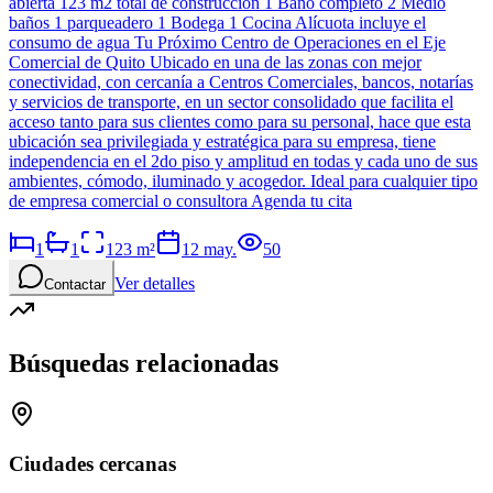
abierta 123 m2 total de construcción 1 Baño completo 2 Medio
baños 1 parqueadero 1 Bodega 1 Cocina Alícuota incluye el
consumo de agua Tu Próximo Centro de Operaciones en el Eje
Comercial de Quito Ubicado en una de las zonas con mejor
conectividad, con cercanía a Centros Comerciales, bancos, notarías
y servicios de transporte, en un sector consolidado que facilita el
acceso tanto para sus clientes como para su personal, hace que esta
ubicación sea privilegiada y estratégica para su empresa, tiene
independencia en el 2do piso y amplitud en todas y cada uno de sus
ambientes, cómodo, iluminado y acogedor. Ideal para cualquier tipo
de empresa comercial o consultora Agenda tu cita
1
1
123
m²
12 may.
50
Ver detalles
Contactar
Búsquedas relacionadas
Ciudades cercanas