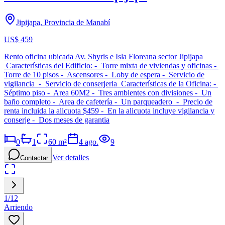
Jipijapa, Provincia de Manabí
US$ 459
Rento oficina ubicada Av. Shyris e Isla Floreana sector Jipijapa
Características del Edificio: - Torre mixta de viviendas y oficinas -
Torre de 10 pisos - Ascensores - Loby de espera - Servicio de
vigilancia - Servicio de conserjeria Características de la Oficina: -
Séptimo piso - Area 60M2 - Tres ambientes con divisiones - Un
baño completo - Area de cafetería - Un parqueadero - Precio de
renta incluida la alicuota $459 - En la alicuota incluye vigilancia y
conserje - Dos meses de garantia
0
1
60
m²
4 ago.
9
Ver detalles
Contactar
1
/
12
Arriendo