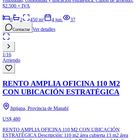
visibilidad, comodidad y ubicación estratégica. Canon de arriendo:
$2.500 + IVA
0
2
450
m²
4 jun.
37
Ver detalles
Contactar
1
/
16
Arriendo
RENTO AMPLIA OFICINA 110 M2
CON UBICACIÓN ESTRATÉGICA
Jipijapa, Provincia de Manabí
US$ 480
RENTO AMPLIA OFICINA 110 M2 CON UBICACIÓN
ESTRATÉGICA Descripción: 110 m2 área cubierta 13 m2 área