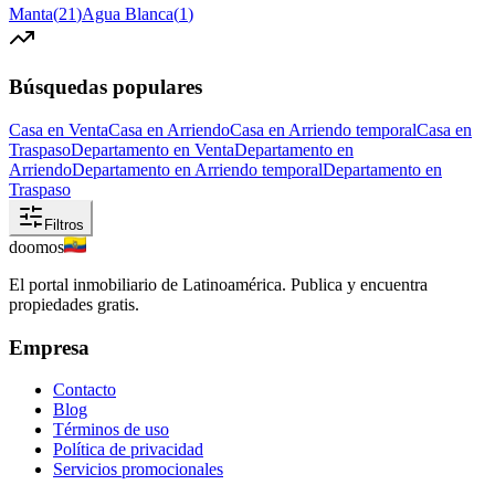
Manta
(
21
)
Agua Blanca
(
1
)
Búsquedas populares
Casa en Venta
Casa en Arriendo
Casa en Arriendo temporal
Casa en
Traspaso
Departamento en Venta
Departamento en
Arriendo
Departamento en Arriendo temporal
Departamento en
Traspaso
Filtros
doomos
El portal inmobiliario de Latinoamérica. Publica y encuentra
propiedades gratis.
Empresa
Contacto
Blog
Términos de uso
Política de privacidad
Servicios promocionales