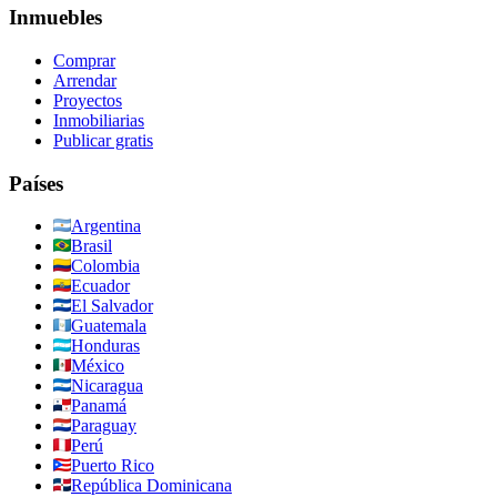
Inmuebles
Comprar
Arrendar
Proyectos
Inmobiliarias
Publicar gratis
Países
Argentina
Brasil
Colombia
Ecuador
El Salvador
Guatemala
Honduras
México
Nicaragua
Panamá
Paraguay
Perú
Puerto Rico
República Dominicana