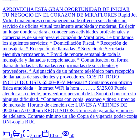
APROVECHA ESTA GRAN OPORTUNIDAD DE INICIAR
TU NEGOCIO EN EL CORAZON DE MIRAFLORES Rapid Jet
Virtual una empresa con experiencia, le ofrece a sus clientes un
servicio de oficina virtual totalmente amoblada y moderna. Es decir,
un lugar donde se dará a conocer sus actividades profesionales y
comerciales de su empresa el corazón de Miraflores. Le brindamos
los siguientes servicios: * Domiciliación Fiscal. * Recepción de
mensajería. * Recepción de llamadas. * Servicio de Secretaria
ejecutiva permanente. * Envió de reporte semanal de toda la
mensajería y llamadas recepcionadas. * Comunicación en forma
diaria de todas las llamadas recepcionadas de sus clientes y
proveedores. * Asignación de un número telefónico para recepción
de llamadas de sus clientes y proveedores. COSTO TODO
INCLUIDO: USD. 65.00+IGV Mensual * Contamos con oficina
física amoblada + Internet WiFi la hora………. S/.25.00 Puede
atender a su cliente, proveedor o personal de la Sunat o bancario sin
ninguna dificultad. *Contamos con copia, escaneo y tipeo a precios
de mercado. Horario de atención de: LUNES A VIERNES DE
09:00am A 07:00pm REQUISITOS: Un mes de garantía y un mes
de adelanto, Contrato mínimo un año Copia de vigencia poder-copia
DNI-copia RUC
1
1
25
m²
10 set.
50