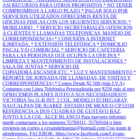
ASI RECURSOS PARA OTROS PROPOSITOS * NO TENER
COMPROMISOS A LARGO PLAZO * PAGAR SOLO POR
SERVICIOS UTILIZADOS OFRECEMOS RENTA DE
OFICINAS FISICAS CON LOS SIGUIENTES SERVICIOS: *
MOBILIARIO . * SERVICIO SECRETARIALES (ATENCION
A CLIENTES Y LLAMADAS TELEFONICAS, MANEJO DE
CORRESPONDENCIA) * CONEXIÓN A INTERNET
ILIMITADA. * EXTENSIÓN TELEFÓNICA * DOMICILIO
FISCAL Y/O COMERCIAL * SERVICIO DE CAFETERIA
PARA LAS PERSONAS QUE OCUPEN LA OFICINA *
LIMPIEZA Y MANTENIMIENTO DE INSTALACIONES *
SALA DE JUNTAS * SERVICIO DE
COPIADORA,ESCANER,ETC. * LUZ Y MANTENIMIENTO *
REPORTE DE JORNADA (DE LLAMADAS, DE VISITAS Y
CORRESPONDENCIA) * Costos Desde $2,500 (más I.V.A)
Contamos con Linea Telefonica Personalizada por $250 más al mes
OFRECEMOS PLANES JUSTO A SUS NECESIDADES!!!!
VICTORIA No.31-B INT. 2 COL. MODELO ECHEGARAY,
NAUCALPAN DE JUAREZ, ESTADO DE MEXICO CP.53330
REFERENCIA:A DOS CUADRAS DE GUSTAVO BAZ,
JUNTO A LA COL. ALCE BLANCO Para mayores informes
puede contactarse a los numeros 55769111, 55769164 o bien
envienos un correo a
cevamdelparque@hotmail.com
Con gusto le
atenderemos. FACEBOK: https://www.facebook.com/Cevam-