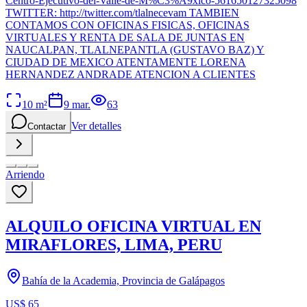
Centro-Ejecutivo-del-Valle-de-M%C3%A9xico-561650127325098
TWITTER: http://twitter.com/tlalnecevam TAMBIEN
CONTAMOS CON OFICINAS FISICAS, OFICINAS
VIRTUALES Y RENTA DE SALA DE JUNTAS EN
NAUCALPAN, TLALNEPANTLA (GUSTAVO BAZ) Y
CIUDAD DE MEXICO ATENTAMENTE LORENA
HERNANDEZ ANDRADE ATENCION A CLIENTES
10
m²
9 mar.
63
Ver detalles
Contactar
Arriendo
ALQUILO OFICINA VIRTUAL EN
MIRAFLORES, LIMA, PERU
Bahía de la Academia, Provincia de Galápagos
US$ 65