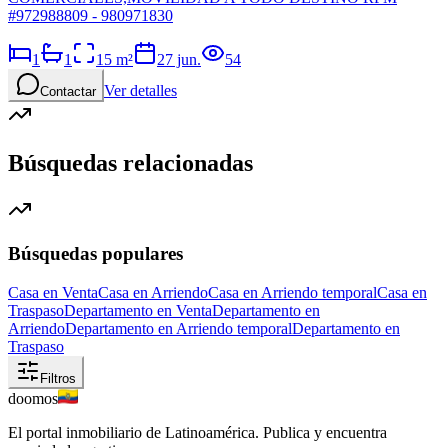
#972988809 - 980971830
1
1
15
m²
27 jun.
54
Ver detalles
Contactar
Búsquedas relacionadas
Búsquedas populares
Casa en Venta
Casa en Arriendo
Casa en Arriendo temporal
Casa en
Traspaso
Departamento en Venta
Departamento en
Arriendo
Departamento en Arriendo temporal
Departamento en
Traspaso
Filtros
doomos
El portal inmobiliario de Latinoamérica. Publica y encuentra