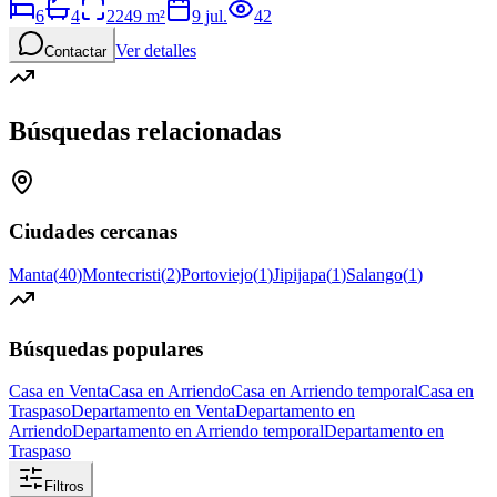
6
4
2249
m²
9 jul.
42
Ver detalles
Contactar
Búsquedas relacionadas
Ciudades cercanas
Manta
(
40
)
Montecristi
(
2
)
Portoviejo
(
1
)
Jipijapa
(
1
)
Salango
(
1
)
Búsquedas populares
Casa en Venta
Casa en Arriendo
Casa en Arriendo temporal
Casa en
Traspaso
Departamento en Venta
Departamento en
Arriendo
Departamento en Arriendo temporal
Departamento en
Traspaso
Filtros