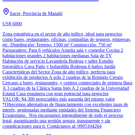
Sucre, Provincia de Manabí
US$ 6000
Zona estratégica en el sector de alto tráfico, ideal para negocios
como bares, restaurantes, oficinas, compañías de seguros, empresas,
etc. Distribución: Terreno: 1500 m² Construcción: 750 m²
Parqueadero: Para 6 vehículos Amplia sala y comedor Cocina 2
habitaciones grandes 2 habitaciones medianas Sala de TV
Habitación de servicio Lavandería Bodega y taller Estudio
fotográfico Cava Patio y buhardilla Bodegas 6 baños Jardín
Caracteristicas del Sector Zona de alto tráfico, perfecta para
exhibición de productos A solo 2 cuadras de la Remigio Crespo
Cercano a bares, restaurantes, y centros comerciales de primera línea
A 3 cuadras de la Clínica Santa Inés A 2 cuadras de la Universidad
Estatal Casa esquinera con gran potencial para negocios
VALOR: $4,300 negociables más garantía del mismo valor
*Ofrecemos alternativas de financiamiento con excelentes tasas de
interés, gestionadas mediante entidades del Sistema Financiero
Ecuatoriano. Nos encargamos integralmente de todo el proceso
legal, garantizando una gestión segura, transparente y sin
complicaciones para ti. Contáctanos al: 0995104264