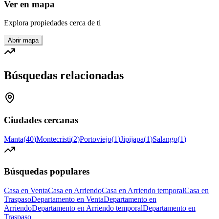
Ver en mapa
Explora propiedades cerca de ti
Abrir mapa
Búsquedas relacionadas
Ciudades cercanas
Manta
(
40
)
Montecristi
(
2
)
Portoviejo
(
1
)
Jipijapa
(
1
)
Salango
(
1
)
Búsquedas populares
Casa en Venta
Casa en Arriendo
Casa en Arriendo temporal
Casa en
Traspaso
Departamento en Venta
Departamento en
Arriendo
Departamento en Arriendo temporal
Departamento en
Traspaso