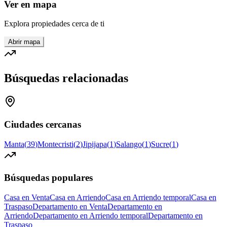
Ver en mapa
Explora propiedades cerca de ti
Abrir mapa
Búsquedas relacionadas
Ciudades cercanas
Manta
(
39
)
Montecristi
(
2
)
Jipijapa
(
1
)
Salango
(
1
)
Sucre
(
1
)
Búsquedas populares
Casa en Venta
Casa en Arriendo
Casa en Arriendo temporal
Casa en
Traspaso
Departamento en Venta
Departamento en
Arriendo
Departamento en Arriendo temporal
Departamento en
Traspaso