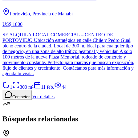
Portoviejo, Provincia de Manabí
US$ 1800
SE ALQUILA LOCAL COMERCIAL – CENTRO DE
PORTOVIEJO Ubicación estratégica en calle Chile y Pedro Gual,
pleno centro de la ciudad. Local de 300 m, ideal para cualquier tipo
de negocio, en una zona de alto tráfico peatonal y vehicular. A solo
100 metros de la nueva Plaza Memorial, rodeado de comercio y
movimiento constante. Perfecto para marcas que buscan exposición,
flujo de clientes y crecimiento. Contáctanos para más información y
agenda tu visita.
1
300
m²
11 feb.
44
Ver detalles
Contactar
Búsquedas relacionadas