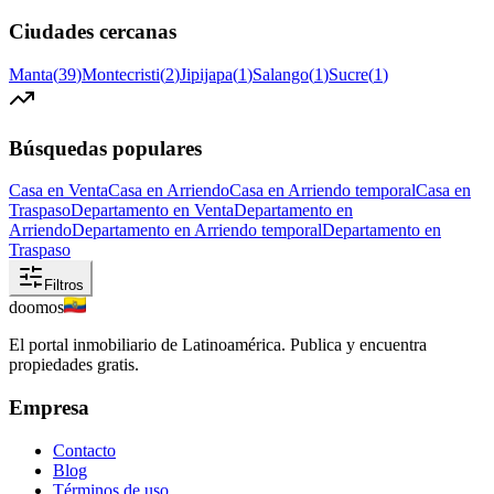
Ciudades cercanas
Manta
(
39
)
Montecristi
(
2
)
Jipijapa
(
1
)
Salango
(
1
)
Sucre
(
1
)
Búsquedas populares
Casa en Venta
Casa en Arriendo
Casa en Arriendo temporal
Casa en
Traspaso
Departamento en Venta
Departamento en
Arriendo
Departamento en Arriendo temporal
Departamento en
Traspaso
Filtros
doomos
El portal inmobiliario de Latinoamérica. Publica y encuentra
propiedades gratis.
Empresa
Contacto
Blog
Términos de uso