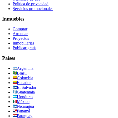
Política de privacidad
Servicios promocionales
Inmuebles
Comprar
Arrendar
Proyectos
Inmobiliarias
Publicar gratis
Países
Argentina
Brasil
Colombia
Ecuador
El Salvador
Guatemala
Honduras
México
Nicaragua
Panamá
Paraguay