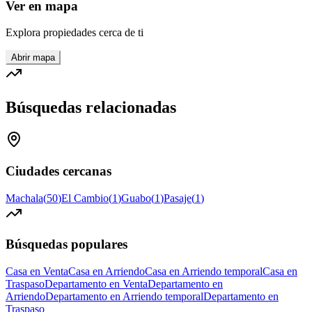
Ver en mapa
Explora propiedades cerca de ti
Abrir mapa
Búsquedas relacionadas
Ciudades cercanas
Machala
(
50
)
El Cambio
(
1
)
Guabo
(
1
)
Pasaje
(
1
)
Búsquedas populares
Casa en Venta
Casa en Arriendo
Casa en Arriendo temporal
Casa en
Traspaso
Departamento en Venta
Departamento en
Arriendo
Departamento en Arriendo temporal
Departamento en
Traspaso