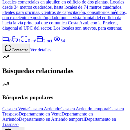
Locales comerciales en alquiler, en edificio de dos plantas. Locales
desde 34 metros cuadrados, hasta locales de 74 metros cuadrados,
ideales para oficinas, Centros de capacitación, consultorios médicos,
con excelente exposición, dado que la vista frontal del edificio da
hacia la vía principal que comunica Costa Azul, con la Pradera,
diagonal al UPC del sector. Los locales son nuevos, para estrenar.
0
1
0
m²
2 oct.
54
Ver detalles
Contactar
Búsquedas relacionadas
Búsquedas populares
Casa en Venta
Casa en Arriendo
Casa en Arriendo temporal
Casa en
Traspaso
Departamento en Venta
Departamento en
Arriendo
Departamento en Arriendo temporal
Departamento en
Traspaso