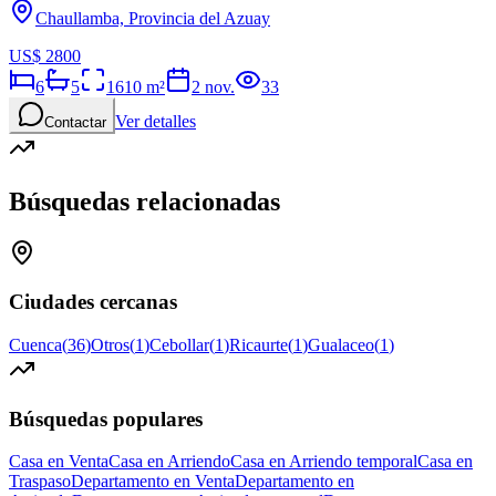
Chaullamba, Provincia del Azuay
US$ 2800
6
5
1610
m²
2 nov.
33
Ver detalles
Contactar
Búsquedas relacionadas
Ciudades cercanas
Cuenca
(
36
)
Otros
(
1
)
Cebollar
(
1
)
Ricaurte
(
1
)
Gualaceo
(
1
)
Búsquedas populares
Casa en Venta
Casa en Arriendo
Casa en Arriendo temporal
Casa en
Traspaso
Departamento en Venta
Departamento en