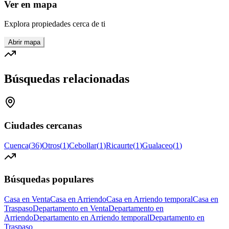
Ver en mapa
Explora propiedades cerca de ti
Abrir mapa
Búsquedas relacionadas
Ciudades cercanas
Cuenca
(
36
)
Otros
(
1
)
Cebollar
(
1
)
Ricaurte
(
1
)
Gualaceo
(
1
)
Búsquedas populares
Casa en Venta
Casa en Arriendo
Casa en Arriendo temporal
Casa en
Traspaso
Departamento en Venta
Departamento en
Arriendo
Departamento en Arriendo temporal
Departamento en
Traspaso