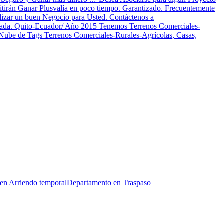
mitirán Ganar Plusvalía en poco tiempo. Garantizado. Frecuentemente
lizar un buen Negocio para Usted. Contáctenos a
alizada. Quito-Ecuador/ Año 2015 Tenemos Terrenos Comerciales-
c Nube de Tags Terrenos Comerciales-Rurales-Agrícolas, Casas,
en Arriendo temporal
Departamento en Traspaso