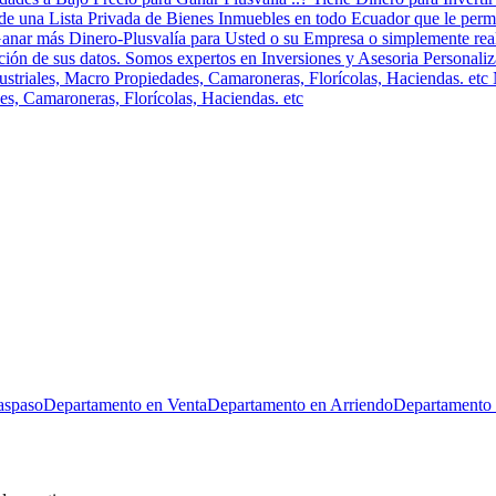
os de una Lista Privada de Bienes Inmuebles en todo Ecuador que le per
anar más Dinero-Plusvalía para Usted o su Empresa o simplemente rea
reción de sus datos. Somos expertos en Inversiones y Asesoria Person
ndustriales, Macro Propiedades, Camaroneras, Florícolas, Haciendas. et
es, Camaroneras, Florícolas, Haciendas. etc
aspaso
Departamento en Venta
Departamento en Arriendo
Departamento 