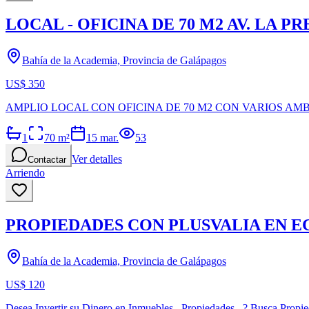
LOCAL - OFICINA DE 70 M2 AV. LA P
Bahía de la Academia, Provincia de Galápagos
US$ 350
AMPLIO LOCAL CON OFICINA DE 70 M2 CON VARIOS AMB
1
70
m²
15 mar.
53
Ver detalles
Contactar
Arriendo
PROPIEDADES CON PLUSVALIA EN 
Bahía de la Academia, Provincia de Galápagos
US$ 120
Desea Invertir su Dinero en Inmuebles –Propiedades...? Busca Propied