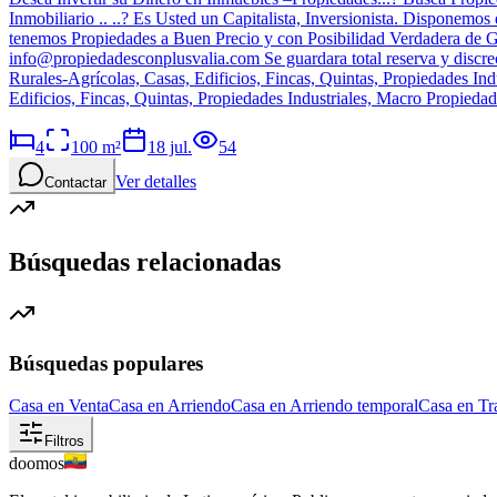
Inmobiliario .. ..? Es Usted un Capitalista, Inversionista. Disponem
tenemos Propiedades a Buen Precio y con Posibilidad Verdadera de G
info@propiedadesconplusvalia.com
Se guardara total reserva y disc
Rurales-Agrícolas, Casas, Edificios, Fincas, Quintas, Propiedades I
Edificios, Fincas, Quintas, Propiedades Industriales, Macro Propiedad
4
100
m²
18 jul.
54
Ver detalles
Contactar
Búsquedas relacionadas
Búsquedas populares
Casa en Venta
Casa en Arriendo
Casa en Arriendo temporal
Casa en Tr
Filtros
doomos