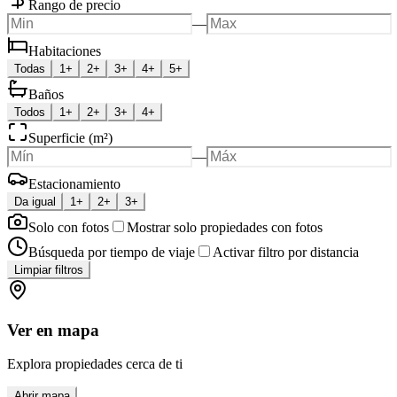
Rango de precio
—
Habitaciones
Todas
1+
2+
3+
4+
5+
Baños
Todos
1+
2+
3+
4+
Superficie (m²)
—
Estacionamiento
Da igual
1+
2+
3+
Solo con fotos
Mostrar solo propiedades con fotos
Búsqueda por tiempo de viaje
Activar filtro por distancia
Limpiar filtros
Ver en mapa
Explora propiedades cerca de ti
Abrir mapa