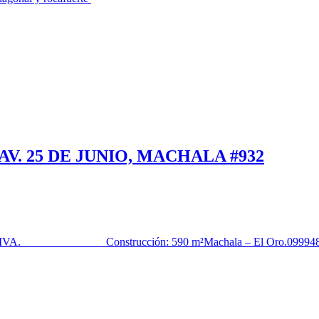
V. 25 DE JUNIO, MACHALA #932
r: 2.065 + IVA. Construcción: 590 m²Machala – El Oro.099948