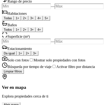
Rango de precio
—
Habitaciones
Todas
1+
2+
3+
4+
5+
Baños
Todos
1+
2+
3+
4+
Superficie (m²)
—
Estacionamiento
Da igual
1+
2+
3+
Solo con fotos
Mostrar solo propiedades con fotos
Búsqueda por tiempo de viaje
Activar filtro por distancia
Limpiar filtros
Ver en mapa
Explora propiedades cerca de ti
Abrir mapa