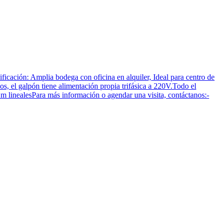
ón: Amplia bodega con oficina en alquiler, Ideal para centro de
os, el galpón tiene alimentación propia trifásica a 220V.Todo el
 m linealesPara más información o agendar una visita, contáctanos:-