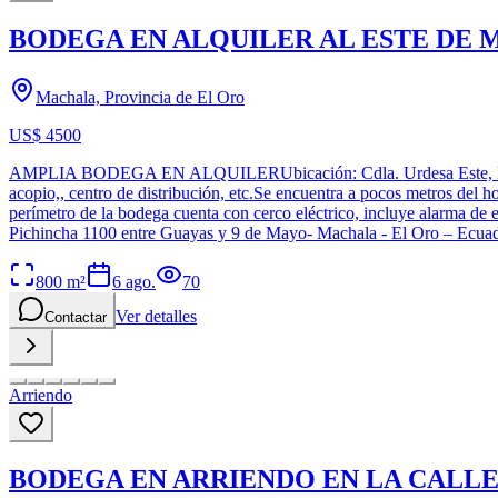
BODEGA EN ALQUILER AL ESTE DE 
Machala, Provincia de El Oro
US$ 4500
AMPLIA BODEGA EN ALQUILERUbicación: Cdla. Urdesa Este, Machala.
acopio,, centro de distribución, etc.Se encuentra a pocos metros del h
perímetro de la bodega cuenta con cerco eléctrico, incluye alarma de 
Pichincha 1100 entre Guayas y 9 de Mayo- Machala - El Oro – Ecua
800
m²
6 ago.
70
Ver detalles
Contactar
Arriendo
BODEGA EN ARRIENDO EN LA CALL