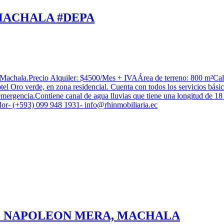
MACHALA #DEPA
Precio Alquiler: $4500/Mes + IVAÁrea de terreno: 800 m²Calificaci
otel Oro verde, en zona residencial. Cuenta con todos los servicios básic
emergencia.Contiene canal de agua lluvias que tiene una longitud de 18
dor- (+593) 099 948 1931-
info@rhinmobiliaria.ec
E NAPOLEON MERA, MACHALA