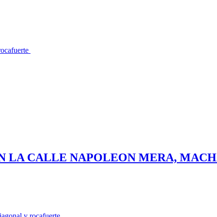
rocafuerte
N LA CALLE NAPOLEON MERA, MAC
diagonal y rocafuerte