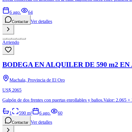
6 ago.
64
Ver detalles
Contactar
Arriendo
BODEGA EN ALQUILER DE 590 m2 EN A
Machala, Provincia de El Oro
US$ 2065
Galpón de dos frentes con puertas enrollables y baños.Valo
1
590
m²
6 ago.
60
Ver detalles
Contactar