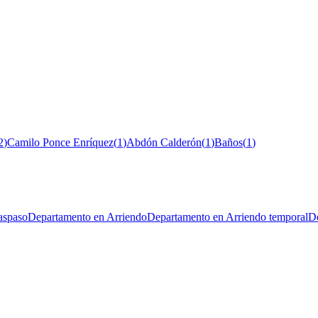
2
)
Camilo Ponce Enríquez
(
1
)
Abdón Calderón
(
1
)
Baños
(
1
)
aspaso
Departamento en Arriendo
Departamento en Arriendo temporal
De