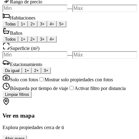
Rango de precio
—
Habitaciones
Todas
1+
2+
3+
4+
5+
Baños
Todos
1+
2+
3+
4+
Superficie (m²)
—
Estacionamiento
Da igual
1+
2+
3+
Solo con fotos
Mostrar solo propiedades con fotos
Búsqueda por tiempo de viaje
Activar filtro por distancia
Limpiar filtros
Ver en mapa
Explora propiedades cerca de ti
Abrir mapa