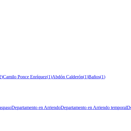
2
)
Camilo Ponce Enríquez
(
1
)
Abdón Calderón
(
1
)
Baños
(
1
)
aspaso
Departamento en Arriendo
Departamento en Arriendo temporal
De