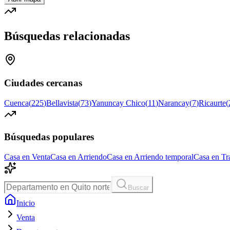
Búsquedas relacionadas
Ciudades cercanas
Cuenca
(
225
)
Bellavista
(
73
)
Yanuncay Chico
(
11
)
Narancay
(
7
)
Ricaurte
(
Búsquedas populares
Casa en Venta
Casa en Arriendo
Casa en Arriendo temporal
Casa en Tr
Buscar
Inicio
Venta