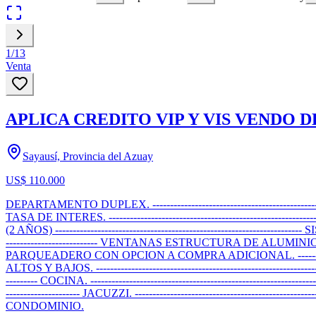
1
/
13
Venta
APLICA CREDITO VIP Y VIS VENDO 
Sayausí, Provincia del Azuay
US$ 110.000
DEPARTAMENTO DUPLEX. ------------------------------------------------
TASA DE INTERES. ----------------------------------------------------
(2 AÑOS) -------------------------------------------------------------------
-------------------------- VENTANAS ESTRUCTURA DE ALUMINIO. -------------
PARQUEADERO CON OPCION A COMPRA ADICIONAL. --------------------------
ALTOS Y BAJOS. -----------------------------------------------------------------
--------- COCINA. --------------------------------------------------------------
--------------------- JACUZZI. --------------------------------------------
CONDOMINIO.