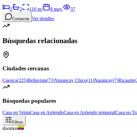
2
2
110
m²
8 may.
37
Ver detalles
Contactar
Búsquedas relacionadas
Ciudades cercanas
Cuenca
(
225
)
Bellavista
(
73
)
Yanuncay Chico
(
11
)
Narancay
(
7
)
Ricaurte
(
Búsquedas populares
Casa en Venta
Casa en Arriendo
Casa en Arriendo temporal
Casa en Tr
Filtros
doomos