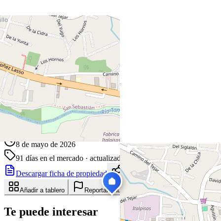
+
−
Leaflet
|
©
OpenStreetMap
Coordenadas:
-2.879080
,
-79.047031
Cómo llegar
Publicado 8 de mayo de 2026
38
visitas
8 de mayo de 2026
91
días en el mercado
· actualizado hace 0 días
Descargar ficha de propiedad
Compartir
Añadir a tablero
Reportar anuncio
Te puede interesar