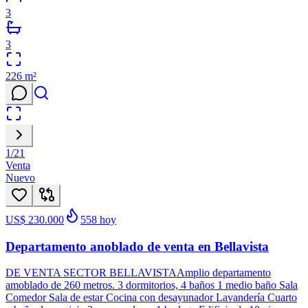
3
3
226
m²
1
/
21
Venta
Nuevo
US$ 230.000
558
hoy
Departamento anoblado de venta en Bellavista
DE VENTA SECTOR BELLAVISTAAmplio departamento
amoblado de 260 metros. 3 dormitorios, 4 baños 1 medio baño Sala
Comedor Sala de estar Cocina con desayunador Lavandería Cuarto