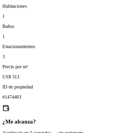
Habitaciones
1
Baños
1
Estacionamientos
3
Precio por m²
US$ 313
ID de propiedad
#
1474403
¿Me alcanza?
Averígualo en 5 segundos — sin registrarte