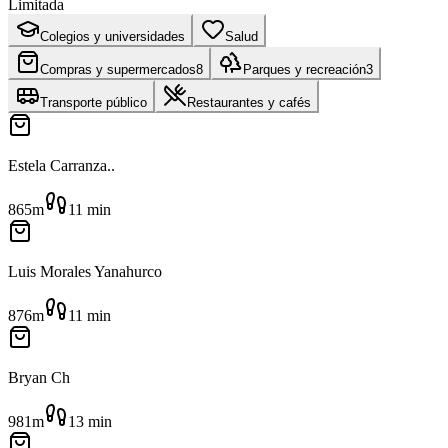
Limitada
Colegios y universidades
Salud
Compras y supermercados
8
Parques y recreación
3
Transporte público
Restaurantes y cafés
Estela Carranza..
865m
11
min
Luis Morales Yanahurco
876m
11
min
Bryan Ch
981m
13
min