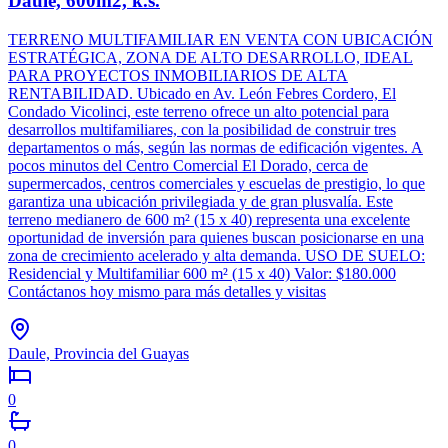
Daule, 600m2, k.s.
TERRENO MULTIFAMILIAR EN VENTA CON UBICACIÓN
ESTRATÉGICA, ZONA DE ALTO DESARROLLO, IDEAL
PARA PROYECTOS INMOBILIARIOS DE ALTA
RENTABILIDAD. Ubicado en Av. León Febres Cordero, El
Condado Vicolinci, este terreno ofrece un alto potencial para
desarrollos multifamiliares, con la posibilidad de construir tres
departamentos o más, según las normas de edificación vigentes. A
pocos minutos del Centro Comercial El Dorado, cerca de
supermercados, centros comerciales y escuelas de prestigio, lo que
garantiza una ubicación privilegiada y de gran plusvalía. Este
terreno medianero de 600 m² (15 x 40) representa una excelente
oportunidad de inversión para quienes buscan posicionarse en una
zona de crecimiento acelerado y alta demanda. USO DE SUELO:
Residencial y Multifamiliar 600 m² (15 x 40) Valor: $180.000
Contáctanos hoy mismo para más detalles y visitas
Daule, Provincia del Guayas
0
0