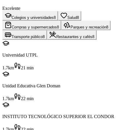
Excelente
Colegios y universidades
8
Salud
8
Compras y supermercados
8
Parques y recreación
8
Transporte público
8
Restaurantes y cafés
8
Universidad UTPL
1.7km
21
min
Unidad Educativa Glen Doman
1.7km
22
min
INSTITUTO TECNOLÓGICO SUPERIOR EL CONDOR
1.7km
22
min