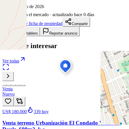
8 de mayo de 2026
91
días en el mercado
· actualizado hace 0 días
Descargar ficha de propiedad
Compartir
Añadir a tablero
Reportar anuncio
Te puede interesar
Ver todas
Venta
Nuevo
US$ 180.000
339
hoy
Venta terreno Urbanización El Condado Vicolinci,