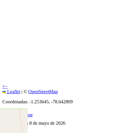
+
−
Leaflet
|
©
OpenStreetMap
Coordenadas:
-1.253645
,
-78.642809
Cómo llegar
Publicado 8 de mayo de 2026
7
visitas