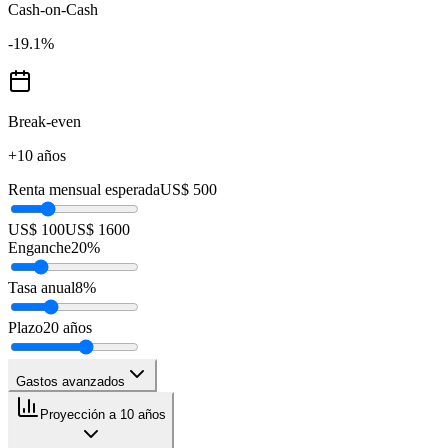
Cash-on-Cash
-19.1
%
Break-even
+10 años
Renta mensual esperada
US$ 500
US$ 100
US$ 1600
Enganche
20
%
Tasa anual
8
%
Plazo
20
años
Gastos avanzados
Proyección a 10 años