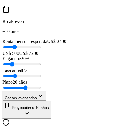
Break-even
+10 años
Renta mensual esperada
US$ 2400
US$ 500
US$ 7200
Enganche
20
%
Tasa anual
8
%
Plazo
20
años
Gastos avanzados
Proyección a 10 años