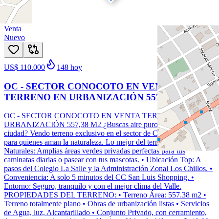
1
/
17
Venta
Nuevo
US$ 110.000
148
hoy
OC - SECTOR CONOCOTO EN VENTA
TERRENO EN URBANIZACIÓN 557,38 M2
OC - SECTOR CONOCOTO EN VENTA TERRENO EN
URBANIZACIÓN 557,38 M2 ¿Buscas aire puro sin alejarte de la
ciudad? Vendo terreno exclusivo en el sector de Conocoto, diseñado
para quienes aman la naturaleza. Lo mejor del terreno: • Senderos
Naturales: Amplias áreas verdes privadas perfectas para tus
caminatas diarias o pasear con tus mascotas. • Ubicación Top: A
pasos del Colegio La Salle y la Administración Zonal Los Chillos. •
Conveniencia: A solo 5 minutos del CC San Luis Shopping. •
Entorno: Seguro, tranquilo y con el mejor clima del Valle.
PROPIEDADES DEL TERRENO: • Terreno Área: 557.38 m2 •
Terreno totalmente plano • Obras de urbanización listas • Servicios
de Agua, luz, Alcantarillado • Conjunto Privado, con cerramiento,