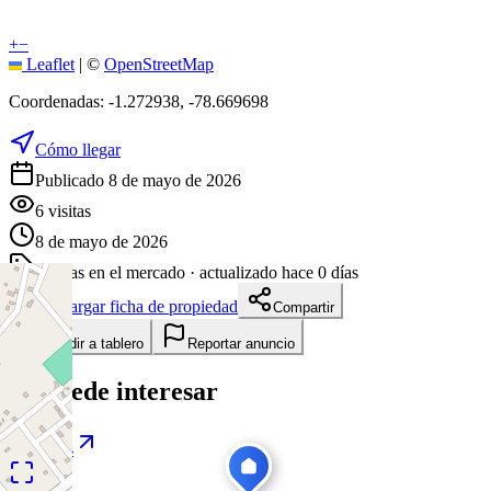
+
−
Leaflet
|
©
OpenStreetMap
Coordenadas:
-1.272938
,
-78.669698
Cómo llegar
Publicado 8 de mayo de 2026
6
visitas
8 de mayo de 2026
90
días en el mercado
· actualizado hace 0 días
Descargar ficha de propiedad
Compartir
Añadir a tablero
Reportar anuncio
Te puede interesar
Ver todas