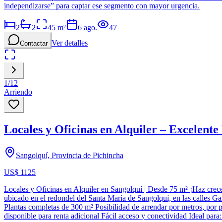
independizarse” para captar ese segmento con mayor urgencia.
2
2
45
m²
6 ago.
47
Ver detalles
Contactar
1
/
12
Arriendo
Locales y Oficinas en Alquiler – Excelent
Sangolquí, Provincia de Pichincha
US$ 1125
Locales y Oficinas en Alquiler en Sangolquí | Desde 75 m² ¡Haz crecer
ubicado en el redondel del Santa María de Sangolquí, en las calles Ga
Plantas completas de 300 m² Posibilidad de arrendar por metros, por p
disponible para renta adicional Fácil acceso y conectividad Ideal par