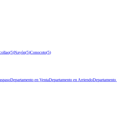
collao
(
5
)
Nayón
(
5
)
Conocoto
(
5
)
aspaso
Departamento en Venta
Departamento en Arriendo
Departamento 