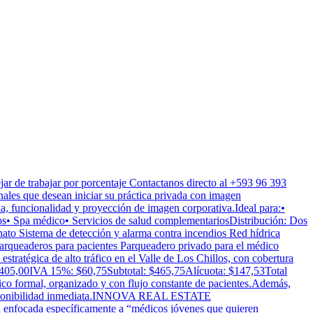
ejar de trabajar por porcentaje Contactanos directo al +593 96 393
nales que desean iniciar su práctica privada con imagen
funcionalidad y proyección de imagen corporativa.Ideal para:•
ios• Spa médico• Servicios de salud complementariosDistribución: Dos
ato Sistema de detección y alarma contra incendios Red hídrica
arqueaderos para pacientes Parqueadero privado para el médico
ratégica de alto tráfico en el Valle de Los Chillos, con cobertura
405,00IVA 15%: $60,75Subtotal: $465,75Alícuota: $147,53Total
dico formal, organizado y con flujo constante de pacientes.Además,
al.Disponibilidad inmediata.INNOVA REAL ESTATE
a enfocada específicamente a “médicos jóvenes que quieren