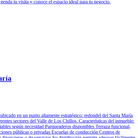
da tu visita y conoce el espacio ideal para tu negocio.
aría
ubicado en un punto altamente estratégico: redondel del Santa María
rentes sectores del Valle de Los Chillos. Características del inmueble:
ptables según necesidad Parqueaderos disponibles Terraza funcional,
ituciones públicas o privadas Escuelas de conducción Centros de
 financieras o de servicios Su distribución permite adecuar fácilmente