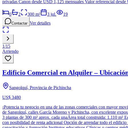
privadas Canon desde USD 1,125 mensuales Valor referencial desde US
0
2
300
m²
3 jul.
19
Ver detalles
Contactar
1
/
15
Arriendo
Edificio Comercial en Alquiler – Ubicació
Sangolquí, Provincia de Pichincha
US$ 3480
¡Potencia tu negocio en una de las zonas comerciales con mayor movim
de Sangolquí, calles García Moreno y Pichincha, con excelente exposici
3 plantas de 300 m² aprox. cada unaÁrea total construida: 1.110 m² E
con posibilidad de renta adicional Opción de arrendar todo el edificio
capacitación y formación Institutos educativos Clínicas o centros méd