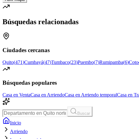
Búsquedas relacionadas
Ciudades cercanas
Quito
(
471
)
Cumbayá
(
47
)
Tumbaco
(
23
)
Puembo
(
7
)
Rumipamba
(
6
)
Coto
Búsquedas populares
Casa en Venta
Casa en Arriendo
Casa en Arriendo temporal
Casa en Tr
Buscar
Inicio
Arriendo