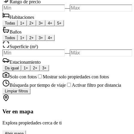
Rango de precio
—
Habitaciones
Todas
1+
2+
3+
4+
5+
Baños
Todos
1+
2+
3+
4+
Superficie (m²)
—
Estacionamiento
Da igual
1+
2+
3+
Solo con fotos
Mostrar solo propiedades con fotos
Búsqueda por tiempo de viaje
Activar filtro por distancia
Limpiar filtros
Ver en mapa
Explora propiedades cerca de ti
Abrir mapa