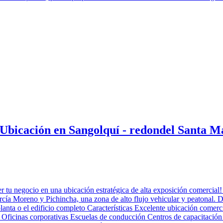
e Ubicación en Sangolquí - redondel Santa M
 tu negocio en una ubicación estratégica de alta exposición comercial! 
rcía Moreno y Pichincha, una zona de alto flujo vehicular y peatonal. 
lanta o el edificio completo Características Excelente ubicación comerc
a: Oficinas corporativas Escuelas de conducción Centros de capacitación