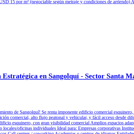
D 15 por m² (negociable según metraje y condiciones de arriendo) Agen
n Estratégica en Sangolquí - Sector Santa M
iento de Sangolquí! Se renta imponente edificio comercial esquinero, 
ón comercial, alto flujo peatonal y vehicular, y fácil acceso desde dife
dificio esquinero, con gran visibilidad comercial Amplios espacios ada
 o locales/oficinas individuales Ideal para: Empresas corporativas Inst
icos Call centers / coworking Academias o centros de idiomas Entidades