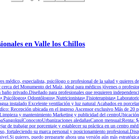
onales en Valle los Chillos
s médico, especialista, psicólogo o profesional de la salud y quieres d
tor cerca del Monumento del Maíz, ideal para médicos jóvenes o profesio
o privado.Diseñado para profesionales que requieren independencia, 
• Psicólogos• Odontólogos• Nutricionistas• Fisioterapistas• Laborator
ua instalado Excelente ventilación y luz natural Acabados en porcelan
dico: Recepción ubicada en el ingreso Ascensor exclusivo Más de 20 p
impieza y mantenimiento Marketing y publicidad del centroUbicación est
baSangolquíConocotoUrbanizaciones aledañasCanon mensual:Renta: $
ar de trabajar por porcentaje y establecer su práctica en un centro mé
 ingreso, fortaleciendo su marca personal y posicionamiento profesion
el.Si quieres, puedo prepararte ahora una versión aún más estratégic