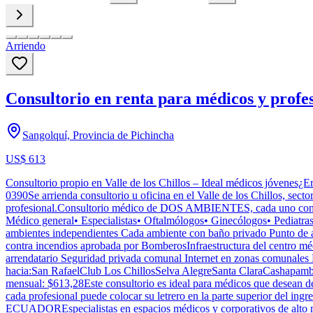
Arriendo
Consultorio en renta para médicos y profesi
Sangolquí, Provincia de Pichincha
US$ 613
Consultorio propio en Valle de los Chillos – Ideal médicos jóvenes¿Ere
0390Se arrienda consultorio u oficina en el Valle de los Chillos, sec
profesional.Consultorio médico de DOS AMBIENTES, cada uno con bañ
Médico general• Especialistas• Oftalmólogos• Ginecólogos• Pediatras
ambientes independientes Cada ambiente con baño privado Punto de ag
contra incendios aprobada por BomberosInfraestructura del centro mé
arrendatario Seguridad privada comunal Internet en zonas comunales L
hacia:San RafaelClub Los ChillosSelva AlegreSanta ClaraCashapam
mensual: $613,28Este consultorio es ideal para médicos que desean dej
cada profesional puede colocar su letrero en la parte superior del
ECUADOREspecialistas en espacios médicos y corporativos de alto niv