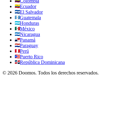
Colombia
Ecuador
El Salvador
Guatemala
Honduras
México
Nicaragua
Panamá
Paraguay
Perú
Puerto Rico
República Dominicana
©
2026
Doomos.
Todos los derechos reservados
.