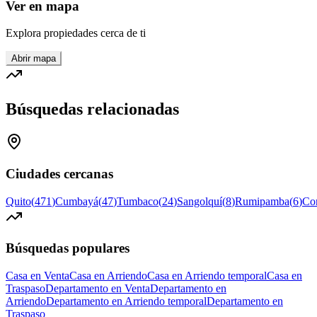
Ver en mapa
Explora propiedades cerca de ti
Abrir mapa
Búsquedas relacionadas
Ciudades cercanas
Quito
(
471
)
Cumbayá
(
47
)
Tumbaco
(
24
)
Sangolquí
(
8
)
Rumipamba
(
6
)
Co
Búsquedas populares
Casa en Venta
Casa en Arriendo
Casa en Arriendo temporal
Casa en
Traspaso
Departamento en Venta
Departamento en
Arriendo
Departamento en Arriendo temporal
Departamento en
Traspaso