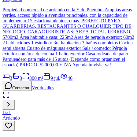
Propiedad comercial de arriendo en la Y de Puembo. Amplias areas
verdes, acceso rápido a avenidas principales, con la capacidad de
implementar 15 estacionamientos o más. PERFECTO PARA
GUARDERIAS, RESTAURANTES O CUALQUIER TIPO DE
NEGOCIO. CARACTERÍSTICAS: AREA TOTAL TERRENO:
5700m2 Área habitable casa: 225m2 Area de pergola exterior: 60m2
2 habitaciones 1 estudio o 3ra habitación 3 baños completos Cocina
semi abierta Cuarto de máquinas exterior Sala / comedor Pérgola
exterior con área de cocina 1 baño exterior Casa rodeada de patio
Parqueadero para más de 15 autos (Depende como organicen el
espacio) PRECIO: $2000,00 + IVA Agenda tu visita ya!
3
3
300
m²
9 jul.
46
Ver detalles
Contactar
1
/
21
Arriendo