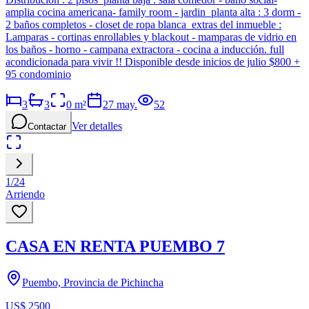
amplia cocina americana- family room - jardin planta alta : 3 dorm -
2 baños completos - closet de ropa blanca extras del inmueble :
Lamparas - cortinas enrollables y blackout - mamparas de vidrio en
los baños - horno - campana extractora - cocina a inducción. full
acondicionada para vivir !! Disponible desde inicios de julio $800 +
95 condominio
3
3
0
m²
27 may.
52
Ver detalles
Contactar
1
/
24
Arriendo
CASA EN RENTA PUEMBO 7
Puembo, Provincia de Pichincha
US$ 2500