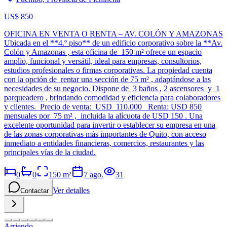
US$ 850
OFICINA EN VENTA O RENTA – AV. COLÓN Y AMAZONAS
Ubicada en el **4.º piso** de un edificio corporativo sobre la **Av.
Colón y Amazonas , esta oficina de 150 m² ofrece un espacio
amplio, funcional y versátil, ideal para empresas, consultorios,
estudios profesionales o firmas corporativas. La propiedad cuenta
con la opción de rentar una sección de 75 m² , adaptándose a las
necesidades de su negocio. Dispone de 3 baños , 2 ascensores y 1
parqueadero , brindando comodidad y eficiencia para colaboradores
y clientes. Precio de venta: USD 110.000 Renta: USD 850
mensuales por 75 m² , incluida la alícuota de USD 150 . Una
excelente oportunidad para invertir o establecer su empresa en una
de las zonas corporativas más importantes de Quito, con acceso
inmediato a entidades financieras, comercios, restaurantes y las
principales vías de la ciudad.
0
0
150
m²
7 ago.
31
Ver detalles
Contactar
Arriendo