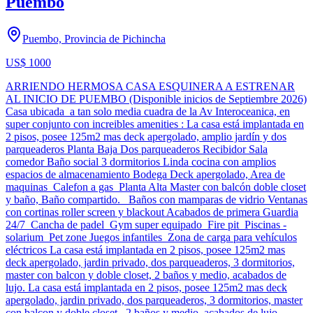
Puembo
Puembo, Provincia de Pichincha
US$ 1000
ARRIENDO HERMOSA CASA ESQUINERA A ESTRENAR
AL INICIO DE PUEMBO (Disponible inicios de Septiembre 2026)
Casa ubicada a tan solo media cuadra de la Av Interoceanica, en
super conjunto con increibles amenities : La casa está implantada en
2 pisos, posee 125m2 mas deck apergolado, amplio jardín y dos
parqueaderos Planta Baja Dos parqueaderos Recibidor Sala
comedor Baño social 3 dormitorios Linda cocina con amplios
espacios de almacenamiento Bodega Deck apergolado, Area de
maquinas Calefon a gas Planta Alta Master con balcón doble closet
y baño, Baño compartido. Baños con mamparas de vidrio Ventanas
con cortinas roller screen y blackout Acabados de primera Guardia
24/7 Cancha de padel Gym super equipado Fire pit Piscinas -
solarium Pet zone Juegos infantiles Zona de carga para vehículos
eléctricos La casa está implantada en 2 pisos, posee 125m2 mas
deck apergolado, jardin privado, dos parqueaderos, 3 dormitorios,
master con balcon y doble closet, 2 baños y medio, acabados de
lujo. La casa está implantada en 2 pisos, posee 125m2 mas deck
apergolado, jardin privado, dos parqueaderos, 3 dormitorios, master
con balcon y doble closet, 2 baños y medio, acabados de lujo.