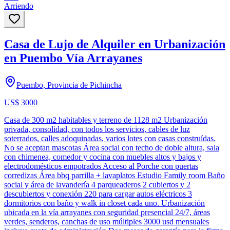
Arriendo
Casa de Lujo de Alquiler en Urbanización
en Puembo Vía Arrayanes
Puembo, Provincia de Pichincha
US$ 3000
Casa de 300 m2 habitables y terreno de 1128 m2 Urbanización
privada, consolidad, con todos los servicios, cables de luz
soterrados, calles adoquinadas, varios lotes con casas construídas.
No se aceptan mascotas Área social con techo de doble altura, sala
con chimenea, comedor y cocina con muebles altos y bajos y
electrodomésticos empotrados Acceso al Porche con puertas
corredizas Área bbq parrilla + lavaplatos Estudio Family room Baño
social y área de lavandería 4 parqueaderos 2 cubiertos y 2
descubiertos y conexión 220 para cargar autos eléctricos 3
dormitorios con baño y walk in closet cada uno. Urbanización
ubicada en la vía arrayanes con seguridad presencial 24/7, áreas
verdes, senderos, canchas de uso múltiples 3000 usd mensuales