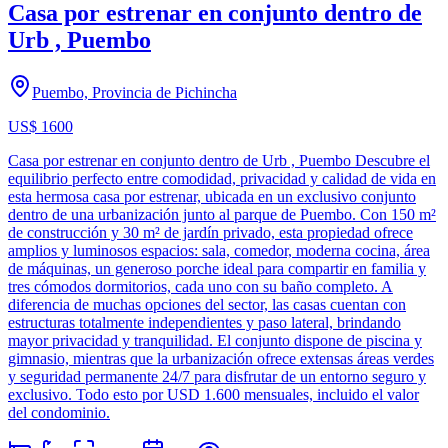
Casa por estrenar en conjunto dentro de
Urb , Puembo
Puembo, Provincia de Pichincha
US$ 1600
Casa por estrenar en conjunto dentro de Urb , Puembo Descubre el
equilibrio perfecto entre comodidad, privacidad y calidad de vida en
esta hermosa casa por estrenar, ubicada en un exclusivo conjunto
dentro de una urbanización junto al parque de Puembo. Con 150 m²
de construcción y 30 m² de jardín privado, esta propiedad ofrece
amplios y luminosos espacios: sala, comedor, moderna cocina, área
de máquinas, un generoso porche ideal para compartir en familia y
tres cómodos dormitorios, cada uno con su baño completo. A
diferencia de muchas opciones del sector, las casas cuentan con
estructuras totalmente independientes y paso lateral, brindando
mayor privacidad y tranquilidad. El conjunto dispone de piscina y
gimnasio, mientras que la urbanización ofrece extensas áreas verdes
y seguridad permanente 24/7 para disfrutar de un entorno seguro y
exclusivo. Todo esto por USD 1.600 mensuales, incluido el valor
del condominio.