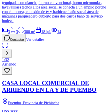
(equipada con plancha, horno convencional, horno microondas,
lavavajillas) techos altos área social se conecta a un amplio porche
con chimenea, conexión de tv y barbicue baño social área de
máquinas parqueadero cubierto para dos carros baño de servicio
bodega
3
3
300
m²
18 jul.
14
Ver detalles
Contactar
1
/
32
Arriendo
CASA LOCAL COMERCIAL DE
ARRIENDO EN LA Y DE PUEMBO
Puembo, Provincia de Pichincha
US$ 2000