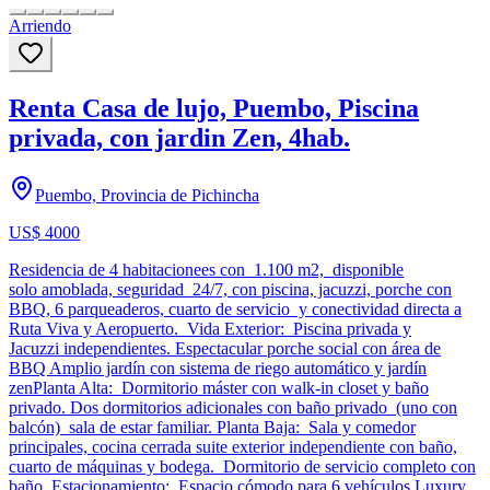
Arriendo
Renta Casa de lujo, Puembo, Piscina
privada, con jardin Zen, 4hab.
Puembo, Provincia de Pichincha
US$ 4000
Residencia de 4 habitacionees con 1.100 m2, disponible
solo amoblada, seguridad 24/7, con piscina, jacuzzi, porche con
BBQ, 6 parqueaderos, cuarto de servicio y conectividad directa a
Ruta Viva y Aeropuerto. Vida Exterior: Piscina privada y
Jacuzzi independientes. Espectacular porche social con área de
BBQ Amplio jardín con sistema de riego automático y jardín
zenPlanta Alta: Dormitorio máster con walk-in closet y baño
privado. Dos dormitorios adicionales con baño privado (uno con
balcón) sala de estar familiar. Planta Baja: Sala y comedor
principales, cocina cerrada suite exterior independiente con baño,
cuarto de máquinas y bodega. Dormitorio de servicio completo con
baño. Estacionamiento: Espacio cómodo para 6 vehículos.Luxury