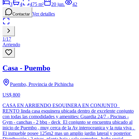
3
4
475
m²
20 jun.
42
Ver detalles
Contactar
1
/
17
Arriendo
Casa - Puembo
Puembo, Provincia de Pichincha
US$ 800
CASA EN ARRIENDO ESQUINERA EN CONJUNTO
RENTO linda casa esquinera ubicada dentro de excelente conjunto
con todas las comodidades y amenities: Guardia 24/7 - Piscinas -
Gym - canchas - 2 bbq - deck El conjunto se encuentra ubicado al
inicio de Puembo , muy cerca de la Av interoceanica y la ruta viva .
El inmueble posee 125m2 mas un amplio jardin lateral y posterior
Distribución : 2 pisos planta baja : sala comedor - baño social-