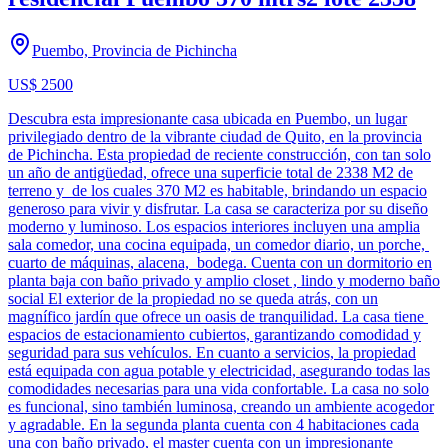
Puembo, Provincia de Pichincha
US$ 2500
Descubra esta impresionante casa ubicada en Puembo, un lugar
privilegiado dentro de la vibrante ciudad de Quito, en la provincia
de Pichincha. Esta propiedad de reciente construcción, con tan solo
un año de antigüedad, ofrece una superficie total de 2338 M2 de
terreno y de los cuales 370 M2 es habitable, brindando un espacio
generoso para vivir y disfrutar. La casa se caracteriza por su diseño
moderno y luminoso. Los espacios interiores incluyen una amplia
sala comedor, una cocina equipada, un comedor diario, un porche,
cuarto de máquinas, alacena, bodega. Cuenta con un dormitorio en
planta baja con baño privado y amplio closet , lindo y moderno baño
social El exterior de la propiedad no se queda atrás, con un
magnífico jardín que ofrece un oasis de tranquilidad. La casa tiene
espacios de estacionamiento cubiertos, garantizando comodidad y
seguridad para sus vehículos. En cuanto a servicios, la propiedad
está equipada con agua potable y electricidad, asegurando todas las
comodidades necesarias para una vida confortable. La casa no solo
es funcional, sino también luminosa, creando un ambiente acogedor
y agradable. En la segunda planta cuenta con 4 habitaciones cada
una con baño privado, el master cuenta con un impresionante