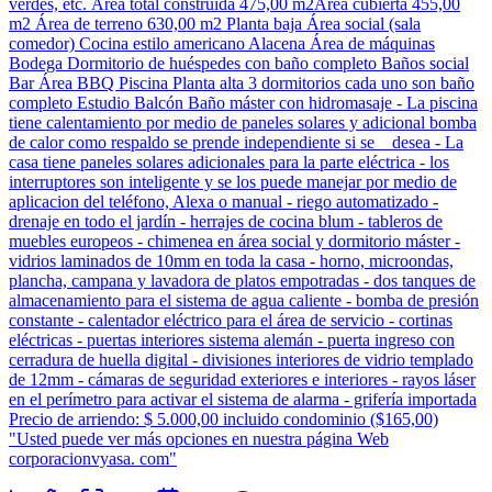
verdes, etc. Área total construida 475,00 m2Área cubierta 455,00
m2 Área de terreno 630,00 m2 Planta baja Área social (sala
comedor) Cocina estilo americano Alacena Área de máquinas
Bodega Dormitorio de huéspedes con baño completo Baños social
Bar Área BBQ Piscina Planta alta 3 dormitorios cada uno son baño
completo Estudio Balcón Baño máster con hidromasaje - La piscina
tiene calentamiento por medio de paneles solares y adicional bomba
de calor como respaldo se prende independiente si se desea - La
casa tiene paneles solares adicionales para la parte eléctrica - los
interruptores son inteligente y se los puede manejar por medio de
aplicacion del teléfono, Alexa o manual - riego automatizado -
drenaje en todo el jardín - herrajes de cocina blum - tableros de
muebles europeos - chimenea en área social y dormitorio máster -
vidrios laminados de 10mm en toda la casa - horno, microondas,
plancha, campana y lavadora de platos empotradas - dos tanques de
almacenamiento para el sistema de agua caliente - bomba de presión
constante - calentador eléctrico para el área de servicio - cortinas
eléctricas - puertas interiores sistema alemán - puerta ingreso con
cerradura de huella digital - divisiones interiores de vidrio templado
de 12mm - cámaras de seguridad exteriores e interiores - rayos láser
en el perímetro para activar el sistema de alarma - grifería importada
Precio de arriendo: $ 5.000,00 incluido condominio ($165,00)
"Usted puede ver más opciones en nuestra página Web
corporacionvyasa. com"