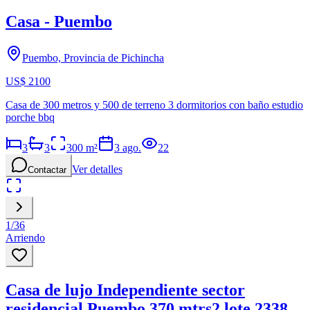
Casa - Puembo
Puembo, Provincia de Pichincha
US$ 2100
Casa de 300 metros y 500 de terreno 3 dormitorios con baño estudio
porche bbq
3
3
300
m²
3 ago.
22
Ver detalles
Contactar
1
/
36
Arriendo
Casa de lujo Independiente sector
residencial Puembo 370 mtrs2 lote 2338