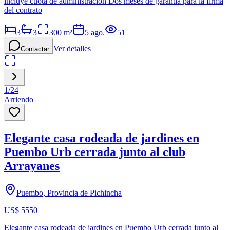
incluye cuota de administración Dos meses de garantía para la firma
del contrato
3
3
300
m²
5 ago.
51
Ver detalles
Contactar
1
/
24
Arriendo
Elegante casa rodeada de jardines en
Puembo Urb cerrada junto al club
Arrayanes
Puembo, Provincia de Pichincha
US$ 5550
Elegante casa rodeada de jardines en Puembo Urb cerrada junto al