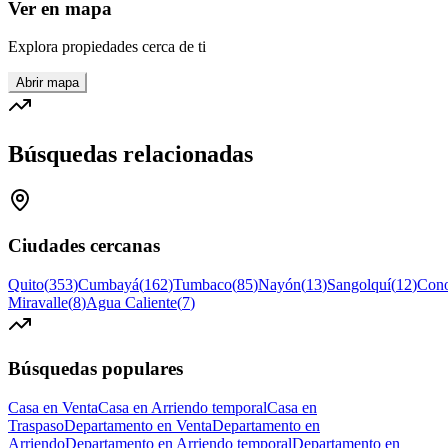
Ver en mapa
Explora propiedades cerca de ti
Abrir mapa
Búsquedas relacionadas
Ciudades cercanas
Quito
(
353
)
Cumbayá
(
162
)
Tumbaco
(
85
)
Nayón
(
13
)
Sangolquí
(
12
)
Cono
Miravalle
(
8
)
Agua Caliente
(
7
)
Búsquedas populares
Casa en Venta
Casa en Arriendo temporal
Casa en
Traspaso
Departamento en Venta
Departamento en
Arriendo
Departamento en Arriendo temporal
Departamento en