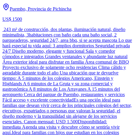
Puembo, Provincia de Pichincha
US$ 1500
243 m² de construcción, dos plantas, iluminación natural, diseño
minimalista, 3habitaciones con baño cada una baño social, 2
parqueaderos, seguridad 24/7, area bbq, si se acepta mascota Lo que
hará especial tu vida aquí: 3 amplios dormitorios Seguridad privada
24/7 Diseño moderno, elegante y funcional Sala y comedor
cómodos e integrados Grandes ventanales y abundante luz natural
Área exterior ideal para disfrutar en familia Área comunal de BBQ
Proyecto exclusivo de solamente ocho residencias Clima cálido y
agradable durante todo el año Una ubicación que te devuelve
tiempo: A 5 minutos de los colegios Americano, Einstein y
Highlands A 6 minutos de La Gruta y su zona comercial y
gastronómica A 8 minutos de Los Arrayanes A 15 minutos del
aeropuerto Cerca del parque de Puembo, restaurantes y servicios
Fácil acceso y excelente conectividadEs una opción ideal para
familias que desean vivir cerca de los principales colegios del sector,
ejecutivos, expatriados o personas que valoran la seguridad, el
diseño moderno y la tranquilidad sin alejarse de los servicios
esenciales. Canon mensual: USD 1.500Disponibilidad:
inmediata Agenda una visita y descubre cómo se sentiría vivir
aquí.Ideal para familias con hijos que estudian en los colegios