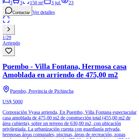
3
3
150
m²
3 jul.
23
Ver detalles
Contactar
1
/
29
Arriendo
Puembo - Villa Fontana, Hermosa casa
Amoblada en arriendo de 475,00 m2
Puembo, Provincia de Pichincha
US$ 5000
Corporación Vyasa arrienda, En Puembo, Villa Fontana espectacular
casa amoblada de 475,00 m2 de construcción total (455,00 m2 de
área cubierta), sobre un terreno de 630,00 m2, con ubicación
privilegiada. La urbanización cuenta con guardianía privada,
hermosas áreas comunales, piscinas, áreas de recreación, zonas