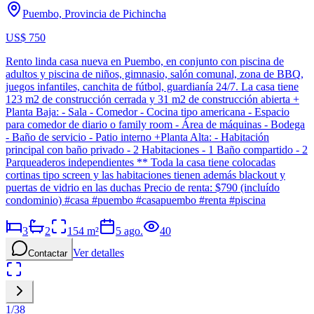
Puembo, Provincia de Pichincha
US$ 750
Rento linda casa nueva en Puembo, en conjunto con piscina de
adultos y piscina de niños, gimnasio, salón comunal, zona de BBQ,
juegos infantiles, canchita de fútbol, guardianía 24/7. La casa tiene
123 m2 de construcción cerrada y 31 m2 de construcción abierta +
Planta Baja: - Sala - Comedor - Cocina tipo americana - Espacio
para comedor de diario o family room - Área de máquinas - Bodega
- Baño de servicio - Patio interno +Planta Alta: - Habitación
principal con baño privado - 2 Habitaciones - 1 Baño compartido - 2
Parqueaderos independientes ** Toda la casa tiene colocadas
cortinas tipo screen y las habitaciones tienen además blackout y
puertas de vidrio en las duchas Precio de renta: $790 (incluído
condominio) #casa #puembo #casapuembo #renta #piscina
3
2
154
m²
5 ago.
40
Ver detalles
Contactar
1
/
38