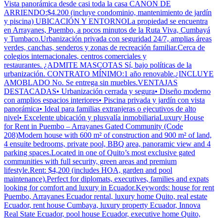
Vista panorámica desde casi toda la casa CANON DE
ARRIENDO:$4.200 (incluye condominio, mantenimiento de jardín
y piscina) UBICACIÓN Y ENTORNOLa propiedad se encuentra
en Arrayanes, Puembo, a pocos minutos de la Ruta Viva, Cumbayá
y Tumbaco.Urbanización privada con seguridad 24/7, amplias áreas
verdes, canchas, senderos y zonas de recreación familiar.Cerca de
colegios internacionales, centros comerciales y
restaurantes. ¿ADMITE MASCOTAS Sí, bajo políticas de la
urbanización. CONTRATO MÍNIMO:1 año renovable.¿INCLUYE
AMOBLADO No. Se entrega sin muebles.VENTAJAS
DESTACADAS• Urbanización cerrada y segura• Diseño moderno
con amplios espacios interiores• Piscina privada y jardín con vista
panorámica• Ideal para familias extranjeras o ejecutivos de alto
nivel• Excelente ubicación y plusvalía inmobiliariaLuxury House
for Rent in Puembo – Arrayanes Gated Community (Code
208)Modern house with 600 m² of construction and 900 m² of land,
4 ensuite bedrooms, private pool, BBQ area, panoramic view and 4
parking spaces.Located in one of Quito’s most exclusive gated
communities with full security, green areas and premium
lifestyle.Rent: $4,200 (includes HOA, garden and pool
maintenance).Perfect for diplomats, executives, families and expats
looking for comfort and luxury in Ecuador.Keywords: house for rent
Puembo, Arrayanes Ecuador rental, luxury home Quito, real estate
Ecuador, rent house Cumbaya, luxury property Ecuador, Innova
Real State Ecuador, pool house Ecuador, executive home Quito,