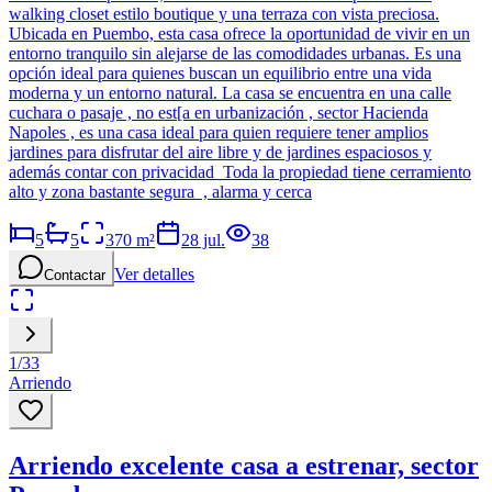
walking closet estilo boutique y una terraza con vista preciosa.
Ubicada en Puembo, esta casa ofrece la oportunidad de vivir en un
entorno tranquilo sin alejarse de las comodidades urbanas. Es una
opción ideal para quienes buscan un equilibrio entre una vida
moderna y un entorno natural. La casa se encuentra en una calle
cuchara o pasaje , no est[a en urbanización , sector Hacienda
Napoles , es una casa ideal para quien requiere tener amplios
jardines para disfrutar del aire libre y de jardines espaciosos y
además contar con privacidad Toda la propiedad tiene cerramiento
alto y zona bastante segura , alarma y cerca
5
5
370
m²
28 jul.
38
Ver detalles
Contactar
1
/
33
Arriendo
Arriendo excelente casa a estrenar, sector