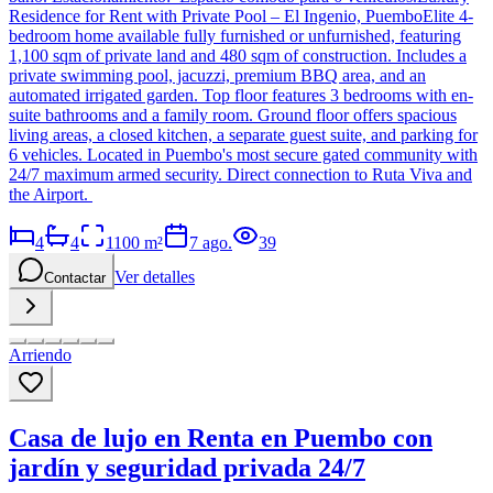
Residence for Rent with Private Pool – El Ingenio, PuemboElite 4-
bedroom home available fully furnished or unfurnished, featuring
1,100 sqm of private land and 480 sqm of construction. Includes a
private swimming pool, jacuzzi, premium BBQ area, and an
automated irrigated garden. Top floor features 3 bedrooms with en-
suite bathrooms and a family room. Ground floor offers spacious
living areas, a closed kitchen, a separate guest suite, and parking for
6 vehicles. Located in Puembo's most secure gated community with
24/7 maximum armed security. Direct connection to Ruta Viva and
the Airport.
4
4
1100
m²
7 ago.
39
Ver detalles
Contactar
Arriendo
Casa de lujo en Renta en Puembo con
jardín y seguridad privada 24/7