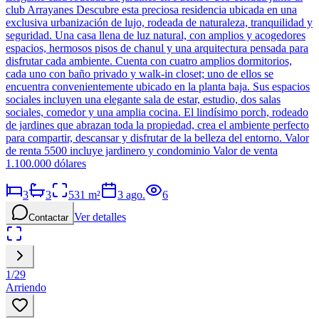
club Arrayanes Descubre esta preciosa residencia ubicada en una
exclusiva urbanización de lujo, rodeada de naturaleza, tranquilidad y
seguridad. Una casa llena de luz natural, con amplios y acogedores
espacios, hermosos pisos de chanul y una arquitectura pensada para
disfrutar cada ambiente. Cuenta con cuatro amplios dormitorios,
cada uno con baño privado y walk-in closet; uno de ellos se
encuentra convenientemente ubicado en la planta baja. Sus espacios
sociales incluyen una elegante sala de estar, estudio, dos salas
sociales, comedor y una amplia cocina. El lindísimo porch, rodeado
de jardines que abrazan toda la propiedad, crea el ambiente perfecto
para compartir, descansar y disfrutar de la belleza del entorno. Valor
de renta 5500 incluye jardinero y condominio Valor de venta
1.100.000 dólares
3
3
531
m²
3 ago.
6
Ver detalles
Contactar
1
/
29
Arriendo