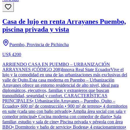
Casa de lujo en renta Arrayanes Puembo,
piscina privada y vista
Puembo, Provincia de Pichincha
US$ 4200
ARRIENDO CASA EN PUEMBO – URBANIZACIÓN
ARRAYANES (CÓDIGO 208)Innova Real State EcuadorVive el
lujo y la comodidad en una de las urbanizaciones más exclusivas del
valle de Quito.Esta casa moderna en Puembo – Urbanización
Arrayanes ofrece un entorno residencial de alto nivel, ideal para
diplomáticos, ejecutivos, familias y extranjeros que buscan
tranquilidad, seguridad y confort. CARACTERÍSTICAS
PRINCIPALES• Urbanización Arrayanes – Puembo, Quito –
Ecuador• 600 m² de construcción • 900 m² de terreno• 4 dormitorios
en suite (cada uno con baño privado)• Amplia área social con sala y
comedor principal• Cocina moderna con comedor de diario• Sala
familiar, estudio y sala de cine• Piscina privada y pérgola con área
BBQ• Dormitorio y baño de servicio• Bodega• 4 estacionamientos•