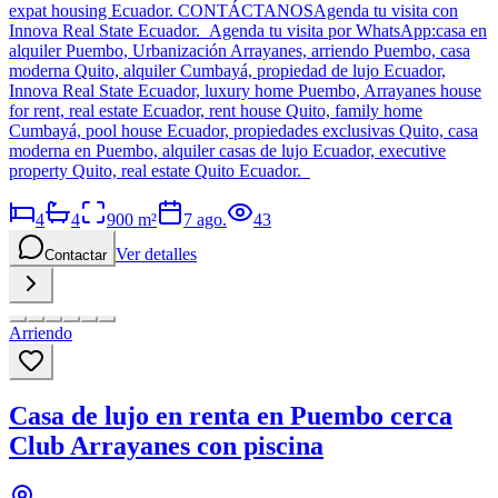
expat housing Ecuador. CONTÁCTANOSAgenda tu visita con
Innova Real State Ecuador. Agenda tu visita por WhatsApp:casa en
alquiler Puembo, Urbanización Arrayanes, arriendo Puembo, casa
moderna Quito, alquiler Cumbayá, propiedad de lujo Ecuador,
Innova Real State Ecuador, luxury home Puembo, Arrayanes house
for rent, real estate Ecuador, rent house Quito, family home
Cumbayá, pool house Ecuador, propiedades exclusivas Quito, casa
moderna en Puembo, alquiler casas de lujo Ecuador, executive
property Quito, real estate Quito Ecuador.
4
4
900
m²
7 ago.
43
Ver detalles
Contactar
Arriendo
Casa de lujo en renta en Puembo cerca
Club Arrayanes con piscina