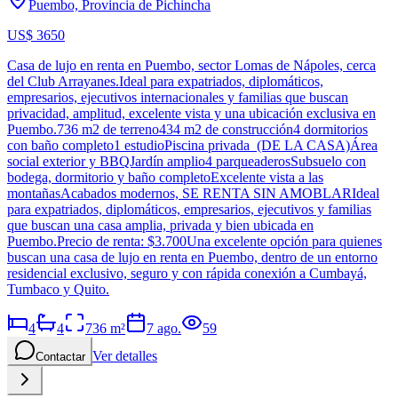
Puembo, Provincia de Pichincha
US$ 3650
Casa de lujo en renta en Puembo, sector Lomas de Nápoles, cerca
del Club Arrayanes.Ideal para expatriados, diplomáticos,
empresarios, ejecutivos internacionales y familias que buscan
privacidad, amplitud, excelente vista y una ubicación exclusiva en
Puembo.736 m2 de terreno434 m2 de construcción4 dormitorios
con baño completo1 estudioPiscina privada (DE LA CASA)Área
social exterior y BBQJardín amplio4 parqueaderosSubsuelo con
bodega, dormitorio y baño completoExcelente vista a las
montañasAcabados modernos, SE RENTA SIN AMOBLARIdeal
para expatriados, diplomáticos, empresarios, ejecutivos y familias
que buscan una casa amplia, privada y bien ubicada en
Puembo.Precio de renta: $3.700Una excelente opción para quienes
buscan una casa de lujo en renta en Puembo, dentro de un entorno
residencial exclusivo, seguro y con rápida conexión a Cumbayá,
Tumbaco y Quito.
4
4
736
m²
7 ago.
59
Ver detalles
Contactar