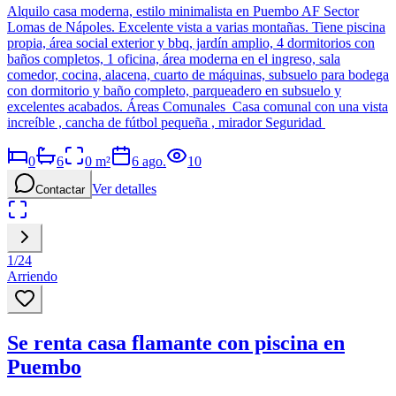
Alquilo casa moderna, estilo minimalista en Puembo AF Sector
Lomas de Nápoles. Excelente vista a varias montañas. Tiene piscina
propia, área social exterior y bbq, jardín amplio, 4 dormitorios con
baños completos, 1 oficina, área moderna en el ingreso, sala
comedor, cocina, alacena, cuarto de máquinas, subsuelo para bodega
con dormitorio y baño completo, parqueadero en subsuelo y
excelentes acabados. Áreas Comunales Casa comunal con una vista
increíble , cancha de fútbol pequeña , mirador Seguridad
0
6
0
m²
6 ago.
10
Ver detalles
Contactar
1
/
24
Arriendo
Se renta casa flamante con piscina en
Puembo