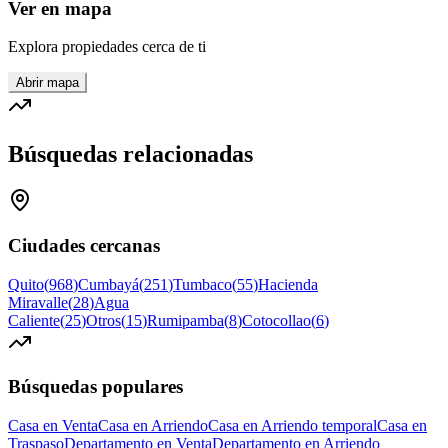
Ver en mapa
Explora propiedades cerca de ti
Abrir mapa
Búsquedas relacionadas
Ciudades cercanas
Quito
(
968
)
Cumbayá
(
251
)
Tumbaco
(
55
)
Hacienda
Miravalle
(
28
)
Agua
Caliente
(
25
)
Otros
(
15
)
Rumipamba
(
8
)
Cotocollao
(
6
)
Búsquedas populares
Casa en Venta
Casa en Arriendo
Casa en Arriendo temporal
Casa en
Traspaso
Departamento en Venta
Departamento en Arriendo