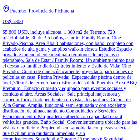
Puembo, Provincia de Pichincha
US$ 5800
$5,800 USD, incluye alícuota, 1,300 m2 de Terreno, 720
m2 Habitable, 3hab. 3,5 baños, estudio, Family Room, Cine
Privado,Piscina, Area Bba 3 habitaciones, con baño completo con
acabados de alta gama y amplios walk-in closets Estudio: Espacio
privado e independiente ideal para reuniones de negocios o
teletrabajo. Sala de Estar / Family Room: Un ambiente íntimo para
el descanso familiar diario.Entretenimiento y Estilo de Vida: Cine
Privado: Cuarto de cine acústicamente proyectado para noches de
películas en casa. Piscina Privada: Espectacular piscina dentro de
tus 1,300 m² de terreno para disfrutar del sol de Puembo. Área BBQ
Premium: Espacio cubierto y equipado para eventos sociales y
comidas al aire. Áreas Sociales: Sala principal majestuosa y
comedor formal independiente con vista a los jardines. Cocina de
Alta Gama: Amplia, funcional, semi-equipada y con excelente
distribución de almacenamiento.Comodidades y Servicios:
Estacionamiento: Parqueadero cubierto con capacidad para 4
vehículos grandes. Baño Social: Convenientemente ubicado para las
visitas. Condición: Propiedad semi-amoblada con piezas selectas
que facilitan una mudanza inmediata y sin
complicaciones. Seguridad y Entorno (Arrayanes): Seguridad