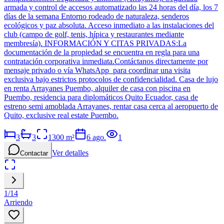
armada y control de accesos automatizado las 24 horas del día, los 7
días de la semana Entorno rodeado de naturaleza, senderos
ecológicos y paz absoluta. Acceso inmediato a las instalaciones del
club (campo de golf, tenis, hípica y restaurantes mediante
membresía). INFORMACIÓN Y CITAS PRIVADAS:La
documentación de la propiedad se encuentra en regla para una
contratación corporativa inmediata.Contáctanos directamente por
mensaje privado o vía WhatsApp para coordinar una visita
exclusiva bajo estrictos protocolos de confidencialidad. Casa de lujo
en renta Arrayanes Puembo, alquiler de casa con piscina en
Puembo, residencia para diplomáticos Quito Ecuador, casa de
estreno semi amoblada Arrayanes, rentar casa cerca al aeropuerto de
Quito, exclusive real estate Puembo.
3
3
1300
m²
6 ago.
1
Ver detalles
Contactar
1
/
14
Arriendo