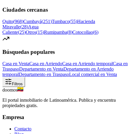
Ciudades cercanas
Quito
(
968
)
Cumbayá
(
251
)
Tumbaco
(
55
)
Hacienda
Miravalle
(
28
)
Agua
Caliente
(
25
)
Otros
(
15
)
Rumipamba
(
8
)
Cotocollao
(
6
)
Búsquedas populares
Casa en Venta
Casa en Arriendo
Casa en Arriendo temporal
Casa en
Traspaso
Departamento en Venta
Departamento en Arriendo
temporal
Departamento en Traspaso
Local comercial en Venta
Filtros
doomos
El portal inmobiliario de Latinoamérica. Publica y encuentra
propiedades gratis.
Empresa
Contacto