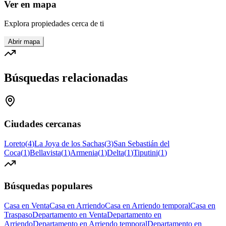
Ver en mapa
Explora propiedades cerca de ti
Abrir mapa
Búsquedas relacionadas
Ciudades cercanas
Loreto
(
4
)
La Joya de los Sachas
(
3
)
San Sebastián del
Coca
(
1
)
Bellavista
(
1
)
Armenia
(
1
)
Delta
(
1
)
Tiputini
(
1
)
Búsquedas populares
Casa en Venta
Casa en Arriendo
Casa en Arriendo temporal
Casa en
Traspaso
Departamento en Venta
Departamento en
Arriendo
Departamento en Arriendo temporal
Departamento en