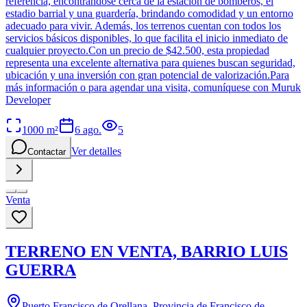
referencia, encontrándose cerca de la estación de bomberos, el
estadio barrial y una guardería, brindando comodidad y un entorno
adecuado para vivir. Además, los terrenos cuentan con todos los
servicios básicos disponibles, lo que facilita el inicio inmediato de
cualquier proyecto.Con un precio de $42.500, esta propiedad
representa una excelente alternativa para quienes buscan seguridad,
ubicación y una inversión con gran potencial de valorización.Para
más información o para agendar una visita, comuníquese con Muruk
Developer
1000
m²
6 ago.
5
Ver detalles
Contactar
Venta
TERRENO EN VENTA, BARRIO LUIS
GUERRA
Puerto Francisco de Orellana, Provincia de Francisco de