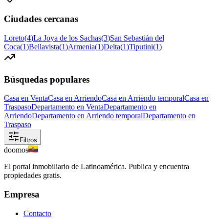
Ciudades cercanas
Loreto
(
4
)
La Joya de los Sachas
(
3
)
San Sebastián del
Coca
(
1
)
Bellavista
(
1
)
Armenia
(
1
)
Delta
(
1
)
Tiputini
(
1
)
Búsquedas populares
Casa en Venta
Casa en Arriendo
Casa en Arriendo temporal
Casa en
Traspaso
Departamento en Venta
Departamento en
Arriendo
Departamento en Arriendo temporal
Departamento en
Traspaso
Filtros
doomos
El portal inmobiliario de Latinoamérica. Publica y encuentra
propiedades gratis.
Empresa
Contacto