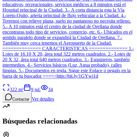
educativos, recreacionales, servicios médicos a 8 minutos está el
Hospital principal de la Ciudad. 3.- A corta distancia esta la Vía
Loreto-Quito, arteria principal de flujo vehicular a la Ciudad. 4.-
Terrenos con relieve plana, suelo no pantanoso no necesita relleno.
5.- A 10 minutos está el centro de la ciudad de Orellana donde
encontraras todo tipo de servicios, comercio, etc. 6.- Ubicados en el
sentido paralelo donde se expandirá la Ciudad de Orellana. 7.-
También muy cerca tenemos el Aeropuerto de la Ciudad.
============== CARACTERISTICAS ============== 1.-
Lotes de 16.10 X 20, área total 322 metros cuadrados. 2.- Lotes de
20 X 32, área total 640 metros cuadrados. 3.- Esquineros, también
intermedios. 4.- Servicios básicos (Luz, Agua probado), calles
limpias. 5.- Documentos en regla. Sigue este Enlace o pegalo en la
barra de tu buscador ====>http://bit.ly/1GYwi1d
322
m²
9 jul.
34
Ver detalles
Contactar
Búsquedas relacionadas