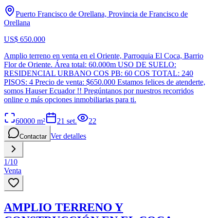
Puerto Francisco de Orellana, Provincia de Francisco de
Orellana
US$ 650.000
Amplio terreno en venta en el Oriente, Parroquia El Coca, Barrio
Flor de Oriente. Área total: 60.000m USO DE SUELO:
RESIDENCIAL URBANO COS PB: 60 COS TOTAL: 240
PISOS: 4 Precio de venta: $650.000 Estamos felices de atenderte,
somos Hauser Ecuador !! Pregúntanos por nuestros recorridos
online o más opciones inmobiliarias para ti.
60000
m²
21 set.
22
Ver detalles
Contactar
1
/
10
Venta
AMPLIO TERRENO Y