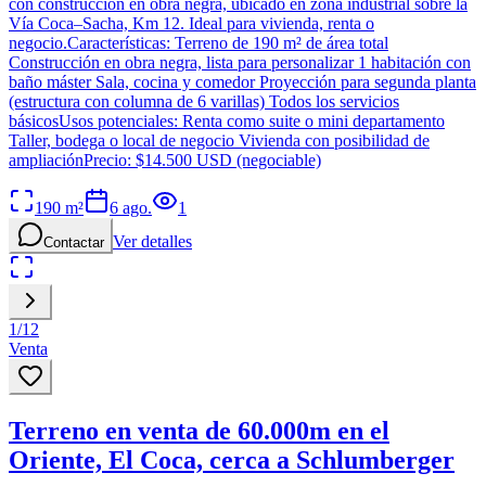
con construcción en obra negra, ubicado en zona industrial sobre la
Vía Coca–Sacha, Km 12. Ideal para vivienda, renta o
negocio.Características: Terreno de 190 m² de área total
Construcción en obra negra, lista para personalizar 1 habitación con
baño máster Sala, cocina y comedor Proyección para segunda planta
(estructura con columna de 6 varillas) Todos los servicios
básicosUsos potenciales: Renta como suite o mini departamento
Taller, bodega o local de negocio Vivienda con posibilidad de
ampliaciónPrecio: $14.500 USD (negociable)
190
m²
6 ago.
1
Ver detalles
Contactar
1
/
12
Venta
Terreno en venta de 60.000m en el
Oriente, El Coca, cerca a Schlumberger