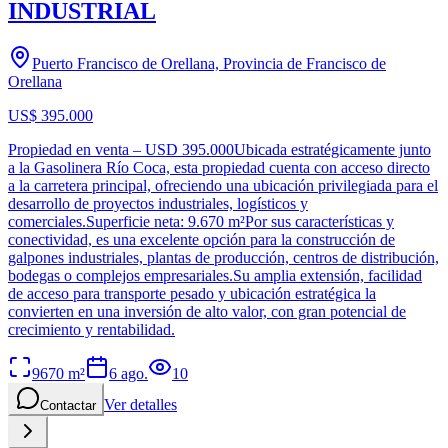
INDUSTRIAL
Puerto Francisco de Orellana, Provincia de Francisco de
Orellana
US$ 395.000
Propiedad en venta – USD 395.000Ubicada estratégicamente junto
a la Gasolinera Río Coca, esta propiedad cuenta con acceso directo
a la carretera principal, ofreciendo una ubicación privilegiada para el
desarrollo de proyectos industriales, logísticos y
comerciales.Superficie neta: 9.670 m²Por sus características y
conectividad, es una excelente opción para la construcción de
galpones industriales, plantas de producción, centros de distribución,
bodegas o complejos empresariales.Su amplia extensión, facilidad
de acceso para transporte pesado y ubicación estratégica la
convierten en una inversión de alto valor, con gran potencial de
crecimiento y rentabilidad.
9670
m²
6 ago.
10
Ver detalles
Contactar