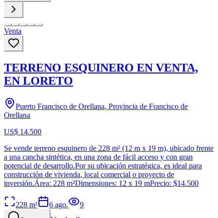
Venta
TERRENO ESQUINERO EN VENTA,
EN LORETO
Puerto Francisco de Orellana, Provincia de Francisco de
Orellana
US$ 14.500
Se vende terreno esquinero de 228 m² (12 m x 19 m), ubicado frente
a una cancha sintética, en una zona de fácil acceso y con gran
potencial de desarrollo.Por su ubicación estratégica, es ideal para
construcción de vivienda, local comercial o proyecto de
inversión.Área: 228 m²Dimensiones: 12 x 19 mPrecio: $14.500
228
m²
6 ago.
9