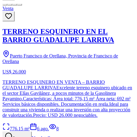
Venta
TERRENO ESQUINERO EN EL
BARRIO GUADALUPE LARRIVA
Puerto Francisco de Orellana, Provincia de Francisco de
Orellana
US$ 26.000
TERRENO ESQUINERO EN VENTA – BARRIO
GUADALUPE LARRIVAExcelente terreno esquinero ubicado en
el sector Elías Gavilánez, a pocos minutos de la Gasolinera
Payamino.Características: Área total: 776,15 m² Área neta: 692 m²
Servicios básicos disponibles. Documentación en regla.Ideal para
construir una vivienda o realizar una inversión con alta proyección
de valorización.Precio: USD 26.000 negociables.
776.15
m²
6 ago.
8