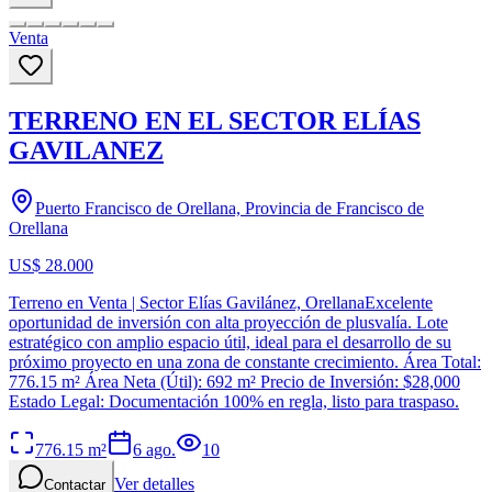
Venta
TERRENO EN EL SECTOR ELÍAS
GAVILANEZ
Puerto Francisco de Orellana, Provincia de Francisco de
Orellana
US$ 28.000
Terreno en Venta | Sector Elías Gavilánez, OrellanaExcelente
oportunidad de inversión con alta proyección de plusvalía. Lote
estratégico con amplio espacio útil, ideal para el desarrollo de su
próximo proyecto en una zona de constante crecimiento. Área Total:
776.15 m² Área Neta (Útil): 692 m² Precio de Inversión: $28,000
Estado Legal: Documentación 100% en regla, listo para traspaso.
776.15
m²
6 ago.
10
Ver detalles
Contactar