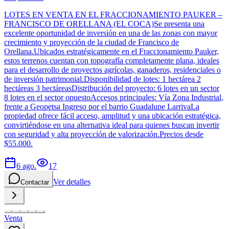
LOTES EN VENTA EN EL FRACCIONAMIENTO PAUKER –
FRANCISCO DE ORELLANA (EL COCA)Se presenta una
excelente oportunidad de inversión en una de las zonas con mayor
crecimiento y proyección de la ciudad de Francisco de
Orellana.Ubicados estratégicamente en el Fraccionamiento Pauker,
estos terrenos cuentan con topografía completamente plana, ideales
para el desarrollo de proyectos agrícolas, ganaderos, residenciales o
de inversión patrimonial.Disponibilidad de lotes: 1 hectárea 2
hectáreas 3 hectáreasDistribución del proyecto: 6 lotes en un sector
8 lotes en el sector opuestoAccesos principales: Vía Zona Industrial,
frente a Geopetsa Ingreso por el barrio Guadalupe LarrivaLa
propiedad ofrece fácil acceso, amplitud y una ubicación estratégica,
convirtiéndose en una alternativa ideal para quienes buscan invertir
con seguridad y alta proyección de valorización.Precios desde
$55.000.
6 ago.
17
Ver detalles
Contactar
Venta