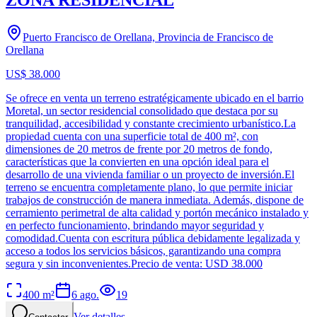
Puerto Francisco de Orellana, Provincia de Francisco de
Orellana
US$ 38.000
Se ofrece en venta un terreno estratégicamente ubicado en el barrio
Moretal, un sector residencial consolidado que destaca por su
tranquilidad, accesibilidad y constante crecimiento urbanístico.La
propiedad cuenta con una superficie total de 400 m², con
dimensiones de 20 metros de frente por 20 metros de fondo,
características que la convierten en una opción ideal para el
desarrollo de una vivienda familiar o un proyecto de inversión.El
terreno se encuentra completamente plano, lo que permite iniciar
trabajos de construcción de manera inmediata. Además, dispone de
cerramiento perimetral de alta calidad y portón mecánico instalado y
en perfecto funcionamiento, brindando mayor seguridad y
comodidad.Cuenta con escritura pública debidamente legalizada y
acceso a todos los servicios básicos, garantizando una compra
segura y sin inconvenientes.Precio de venta: USD 38.000
400
m²
6 ago.
19
Ver detalles