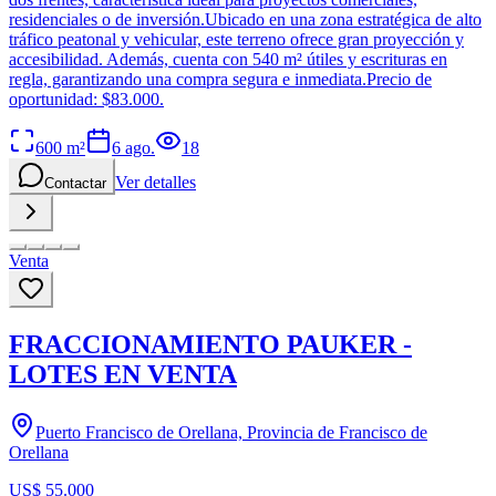
residenciales o de inversión.Ubicado en una zona estratégica de alto
tráfico peatonal y vehicular, este terreno ofrece gran proyección y
accesibilidad. Además, cuenta con 540 m² útiles y escrituras en
regla, garantizando una compra segura e inmediata.Precio de
oportunidad: $83.000.
600
m²
6 ago.
18
Ver detalles
Contactar
Venta
FRACCIONAMIENTO PAUKER -
LOTES EN VENTA
Puerto Francisco de Orellana, Provincia de Francisco de
Orellana
US$ 55.000