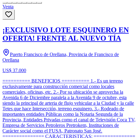
Venta
¡EXCLUSIVO LOTE ESQUINERO EN
OFERTA! FRENTE AL NUEVO TÍA
Puerto Francisco de Orellana, Provincia de Francisco de
Orellana
US$ 37.000
========== BENEFICIOS ========== 1.- Es un terreno
exclusivamente para construcción comercial como locales
comerciales, oficinas, etc. 2.- Por su ubicación se aprovecha la
Avenida 6 de Diciembre paralela a la Avenida 9 de octubre, esta
siendo la principal de arteria de flujo vehicular a la Ciudad y la calle
Tetes que hace Intersección, terreno esquinero. 3.- Rodeado de
importantes entidades Públicas como la Notaria Segunda de la
Provincia, Entidades Privadas como el canal de Televisión Coca TV,
Empresa de Servicios Petroleros Pretrokem, Instituciones de
Carácter social como el FUSA, Patronato San José.
=============== CARACTERISTICAS: ===============