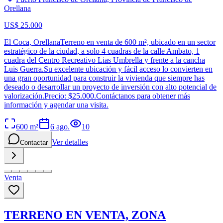
Orellana
US$ 25.000
El Coca, OrellanaTerreno en venta de 600 m², ubicado en un sector
estratégico de la ciudad, a solo 4 cuadras de la calle Ambato, 1
cuadra del Centro Recreativo Lias Umbrella y frente a la cancha
Luis Guerra.Su excelente ubicación y fácil acceso lo convierten en
una gran oportunidad para construir la vivienda que siempre has
deseado o desarrollar un proyecto de inversión con alto potencial de
valorización.Precio: $25.000.Contáctanos para obtener más
información y agendar una visita.
600
m²
6 ago.
10
Ver detalles
Contactar
Venta
TERRENO EN VENTA, ZONA