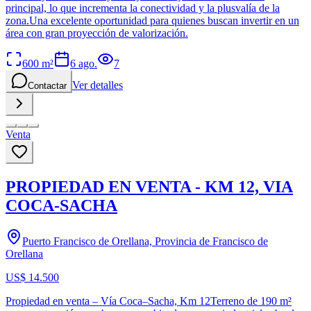
principal, lo que incrementa la conectividad y la plusvalía de la
zona.Una excelente oportunidad para quienes buscan invertir en un
área con gran proyección de valorización.
600
m²
6 ago.
7
Ver detalles
Contactar
Venta
PROPIEDAD EN VENTA - KM 12, VIA
COCA-SACHA
Puerto Francisco de Orellana, Provincia de Francisco de
Orellana
US$ 14.500
Propiedad en venta – Vía Coca–Sacha, Km 12Terreno de 190 m²