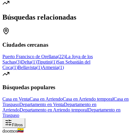
Búsquedas relacionadas
Ciudades cercanas
Puerto Francisco de Orellana
(
22
)
La Joya de los
Sachas
(
3
)
Delta
(
1
)
Tiputini
(
1
)
San Sebastián del
Coca
(
1
)
Bellavista
(
1
)
Armenia
(
1
)
Búsquedas populares
Casa en Venta
Casa en Arriendo
Casa en Arriendo temporal
Casa en
Traspaso
Departamento en Venta
Departamento en
Arriendo
Departamento en Arriendo temporal
Departamento en
Traspaso
Filtros
doomos