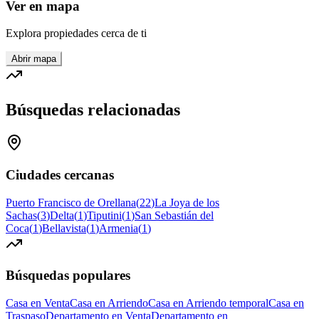
Ver en mapa
Explora propiedades cerca de ti
Abrir mapa
Búsquedas relacionadas
Ciudades cercanas
Puerto Francisco de Orellana
(
22
)
La Joya de los
Sachas
(
3
)
Delta
(
1
)
Tiputini
(
1
)
San Sebastián del
Coca
(
1
)
Bellavista
(
1
)
Armenia
(
1
)
Búsquedas populares
Casa en Venta
Casa en Arriendo
Casa en Arriendo temporal
Casa en
Traspaso
Departamento en Venta
Departamento en