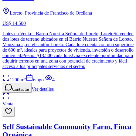
Loreto, Provincia de Francisco de Orellana
US$ 14.500
Lotes en Venta – Barrio Nuestra Señora de Loreto, LoretoSe venden
dos lotes de terreno ubicados en el Barrio Nuestra Señora de Loreto,
Manzana 2, en el cantón Loreto. Cada lote cuenta con una superficie
de 600 m², ideales para proyectos de vivienda, inversión o desarrollo
comercial.Precio: $13.500 cada lote.Una excelente oportunidad para
adquirir terrenos en una zona con potencial de crecimiento y fácil
acceso a los principales servicios del sector.
1200
m²
6 ago.
4
Ver detalles
Contactar
Venta
Self Sustainable Community Farm, Finca
Orgánica