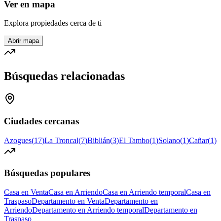
Ver en mapa
Explora propiedades cerca de ti
Abrir mapa
Búsquedas relacionadas
Ciudades cercanas
Azogues
(
17
)
La Troncal
(
7
)
Biblián
(
3
)
El Tambo
(
1
)
Solano
(
1
)
Cañar
(
1
)
Búsquedas populares
Casa en Venta
Casa en Arriendo
Casa en Arriendo temporal
Casa en
Traspaso
Departamento en Venta
Departamento en
Arriendo
Departamento en Arriendo temporal
Departamento en
Traspaso