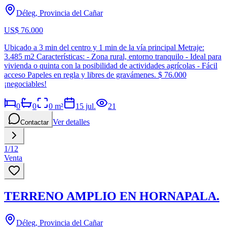
Déleg, Provincia del Cañar
US$ 76.000
Ubicado a 3 min del centro y 1 min de la vía principal Metraje:
3.485 m2 Características: - Zona rural, entorno tranquilo - Ideal para
vivienda o quinta con la posibilidad de actividades agrícolas - Fácil
acceso Papeles en regla y libres de gravámenes. $ 76.000
¡negociables!
0
0
0
m²
15 jul.
21
Ver detalles
Contactar
1
/
12
Venta
TERRENO AMPLIO EN HORNAPALA.
Déleg, Provincia del Cañar