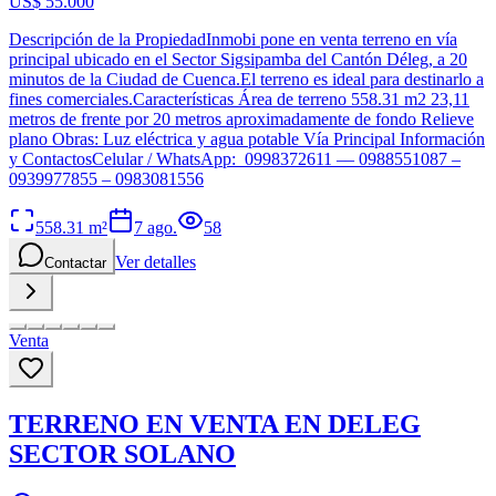
US$ 55.000
Descripción de la PropiedadInmobi pone en venta terreno en vía
principal ubicado en el Sector Sigsipamba del Cantón Déleg, a 20
minutos de la Ciudad de Cuenca.El terreno es ideal para destinarlo a
fines comerciales.Características Área de terreno 558.31 m2 23,11
metros de frente por 20 metros aproximadamente de fondo Relieve
plano Obras: Luz eléctrica y agua potable Vía Principal Información
y ContactosCelular / WhatsApp: 0998372611 –– 0988551087 –
0939977855 – 0983081556
558.31
m²
7 ago.
58
Ver detalles
Contactar
Venta
TERRENO EN VENTA EN DELEG
SECTOR SOLANO