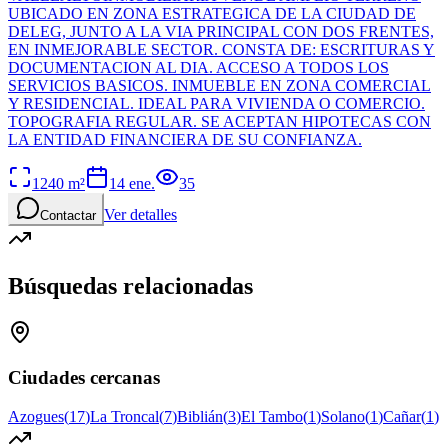
UBICADO EN ZONA ESTRATEGICA DE LA CIUDAD DE
DELEG, JUNTO A LA VIA PRINCIPAL CON DOS FRENTES,
EN INMEJORABLE SECTOR. CONSTA DE: ESCRITURAS Y
DOCUMENTACION AL DIA. ACCESO A TODOS LOS
SERVICIOS BASICOS. INMUEBLE EN ZONA COMERCIAL
Y RESIDENCIAL. IDEAL PARA VIVIENDA O COMERCIO.
TOPOGRAFIA REGULAR. SE ACEPTAN HIPOTECAS CON
LA ENTIDAD FINANCIERA DE SU CONFIANZA.
1240
m²
14 ene.
35
Ver detalles
Contactar
Búsquedas relacionadas
Ciudades cercanas
Azogues
(
17
)
La Troncal
(
7
)
Biblián
(
3
)
El Tambo
(
1
)
Solano
(
1
)
Cañar
(
1
)