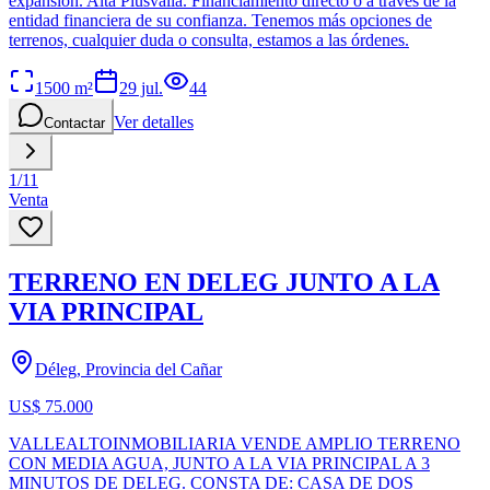
expansión. Alta Plusvalía. Financiamiento directo o a través de la
entidad financiera de su confianza. Tenemos más opciones de
terrenos, cualquier duda o consulta, estamos a las órdenes.
1500
m²
29 jul.
44
Ver detalles
Contactar
1
/
11
Venta
TERRENO EN DELEG JUNTO A LA
VIA PRINCIPAL
Déleg, Provincia del Cañar
US$ 75.000
VALLEALTOINMOBILIARIA VENDE AMPLIO TERRENO
CON MEDIA AGUA, JUNTO A LA VIA PRINCIPAL A 3
MINUTOS DE DELEG. CONSTA DE: CASA DE DOS