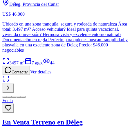
Déleg, Provincia del Cañar
US$ 46.000
Ubicado en una zona tranquila, segura y rodeada de naturaleza Área
total: 3.497 m²? Acceso vehicular? Ideal para quinta vacacional,
vivienda o inversión? Hermosa vista y excelente entorno natural?
Documentación en regla Perfecto para quienes buscan tranquilidad y
plusvalía en una excelente zona de Deleg Precio: $46.000
negociables
3497
m²
7 ago.
44
Ver detalles
Contactar
Venta
En Venta Terreno en Déleg