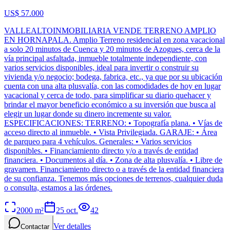
US$ 57.000
VALLEALTOINMOBILIARIA VENDE TERRENO AMPLIO
EN HORNAPALA. Amplio Terreno residencial en zona vacacional
a solo 20 minutos de Cuenca y 20 minutos de Azogues, cerca de la
vía principal asfaltada, inmueble totalmente independiente, con
varios servicios disponibles, ideal para invertir o construir su
vivienda y/o negocio; bodega, fabrica, etc., ya que por su ubicación
cuenta con una alta plusvalía, con las comodidades de hoy en lugar
vacacional y cerca de todo, para simplificar su diario quehacer y
brindar el mayor beneficio económico a su inversión que busca al
elegir un lugar donde su dinero incremente su valor.
ESPECIFICACIONES: TERRENO: • Topografía plana. • Vías de
acceso directo al inmueble. • Vista Privilegiada. GARAJE: • Área
de parqueo para 4 vehículos. Generales: • Varios servicios
disponibles. • Financiamiento directo y/o a través de entidad
financiera. • Documentos al día. • Zona de alta plusvalía. • Libre de
gravamen. Financiamiento directo o a través de la entidad financiera
de su confianza. Tenemos más opciones de terrenos, cualquier duda
o consulta, estamos a las órdenes.
2000
m²
25 oct.
42
Ver detalles
Contactar