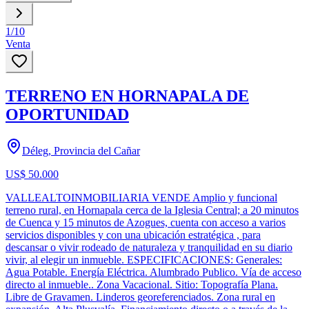
1
/
10
Venta
TERRENO EN HORNAPALA DE
OPORTUNIDAD
Déleg, Provincia del Cañar
US$ 50.000
VALLEALTOINMOBILIARIA VENDE Amplio y funcional
terreno rural, en Hornapala cerca de la Iglesia Central; a 20 minutos
de Cuenca y 15 minutos de Azogues, cuenta con acceso a varios
servicios disponibles y con una ubicación estratégica , para
descansar o vivir rodeado de naturaleza y tranquilidad en su diario
vivir, al elegir un inmueble. ESPECIFICACIONES: Generales:
Agua Potable. Energía Eléctrica. Alumbrado Publico. Vía de acceso
directo al inmueble.. Zona Vacacional. Sitio: Topografía Plana.
Libre de Gravamen. Linderos georeferenciados. Zona rural en