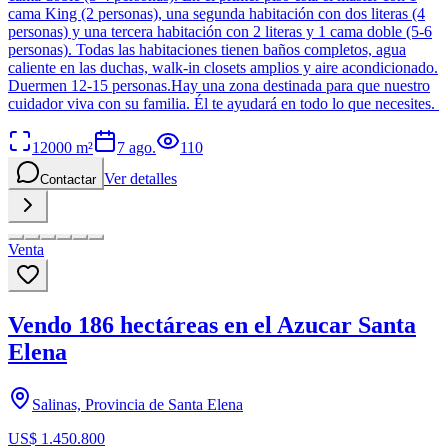
cama King (2 personas), una segunda habitación con dos literas (4
personas) y una tercera habitación con 2 literas y 1 cama doble (5-6
personas). Todas las habitaciones tienen baños completos, agua
caliente en las duchas, walk-in closets amplios y aire acondicionado.
Duermen 12-15 personas.Hay una zona destinada para que nuestro
cuidador viva con su familia. Él te ayudará en todo lo que necesites.
12000
m²
7 ago.
110
Ver detalles
Contactar
Venta
Vendo 186 hectáreas en el Azucar Santa
Elena
Salinas, Provincia de Santa Elena
US$ 1.450.800