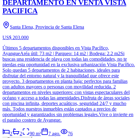
DEPARTAMENTO EN VENTA VISTA
PACIFICA
Santa Elena, Provincia de Santa Elena
US$ 203.000
Últimos 5 departamentos disponibles en Vista Pacífico,
AyangueAréa útil: 73 m2 | Parqueo: 14 m2 | Bodega: 2.2 m2Si
buscas una residencia de playa con todas las comodidades, no te
pierdas esta oportunidad en la exclusiva urbanización Vista Pacífico.
Solo quedan 5 departamentos de 2 habitaciones, ideales para
disfrutar del entorno natural y la tranquilidad que ofrece este
proyecto. 3 departamentos en planta baja: perfectos para familias
con adultos mayores o personas con movilidad reducida. 2
departamentos en niveles superiores: con vistas espectaculares del
océano y acceso a todas las amenidades.Disfruta de áreas sociales
con piscina infinita, deportes acuáticos, seguridad 24/7 y mucho
más. Todos nuestros inmuebles están captados a precios de
oportunidad y garantizados sin problemas legales.Vive o invierte en
el paraíso costero de Ayangue.
2
2
90
m²
7 ago.
76