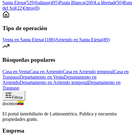
Santa Elena
(
529
)
Salinas
(
495
)
Punta Blanca
(
200
)
La libertad
(
50
)
Ruta
del Sol
(
22
)
Otros
(
8
)
Tipo de operación
Venta en Santa Elena
(
1188
)
Arriendo en Santa Elena
(
89
)
Búsquedas populares
Casa en Venta
Casa en Arriendo
Casa en Arriendo temporal
Casa en
Traspaso
Departamento en Venta
Departamento en
Arriendo
Departamento en Arriendo temporal
Departamento en
Traspaso
Filtros
doomos
El portal inmobiliario de Latinoamérica. Publica y encuentra
propiedades gratis.
Empresa