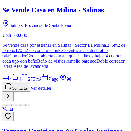
Se Vende Casa en Milina - Salinas
Salinas, Provincia de Santa Elena
US$ 100.000
Se vende casa por estrenar en Salinas - Sector La Milina.275m2 de
terreno170m2 de construcciónExcelentes acabadosDoble
salaComedorCocina abierta con anaqueles altos y bajos 4 cuartos
cada uno con bañoBaño de visitas Amplio parqueoDoble corredor
lateralÁrea de lavandería.
4
4
275
m²
7 ago.
98
Ver detalles
Contactar
Venta
Terreno Céntrico en Av Carlos Espinosa