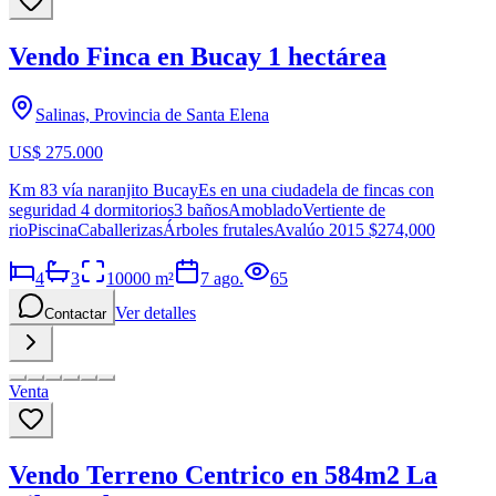
Vendo Finca en Bucay 1 hectárea
Salinas, Provincia de Santa Elena
US$ 275.000
Km 83 vía naranjito BucayEs en una ciudadela de fincas con
seguridad 4 dormitorios3 bañosAmobladoVertiente de
rioPiscinaCaballerizasÁrboles frutalesAvalúo 2015 $274,000
4
3
10000
m²
7 ago.
65
Ver detalles
Contactar
Venta
Vendo Terreno Centrico en 584m2 La