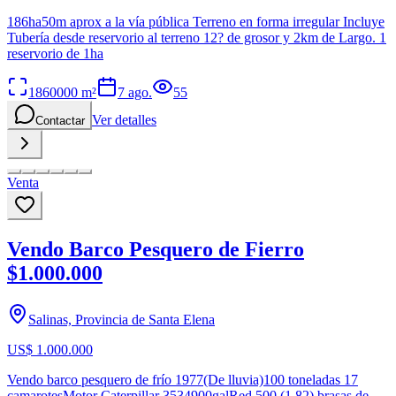
186ha50m aprox a la vía pública Terreno en forma irregular Incluye
Tubería desde reservorio al terreno 12? de grosor y 2km de Largo. 1
reservorio de 1ha
1860000
m²
7 ago.
55
Ver detalles
Contactar
Venta
Vendo Barco Pesquero de Fierro
$1.000.000
Salinas, Provincia de Santa Elena
US$ 1.000.000
Vendo barco pesquero de frío 1977(De lluvia)100 toneladas 17
camarotesMotor Caterpillar 3534900galRed 500 (1.82) brasas de