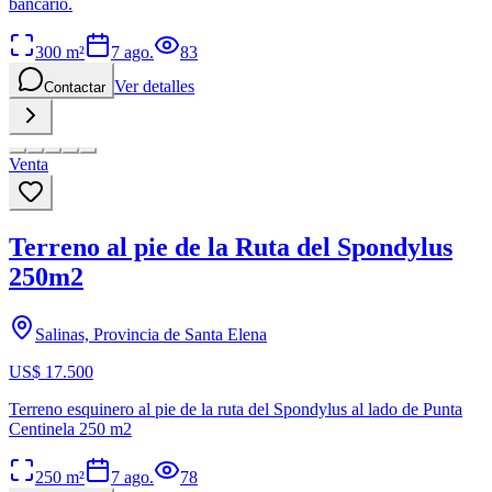
bancario.
300
m²
7 ago.
83
Ver detalles
Contactar
Venta
Terreno al pie de la Ruta del Spondylus
250m2
Salinas, Provincia de Santa Elena
US$ 17.500
Terreno esquinero al pie de la ruta del Spondylus al lado de Punta
Centinela 250 m2
250
m²
7 ago.
78