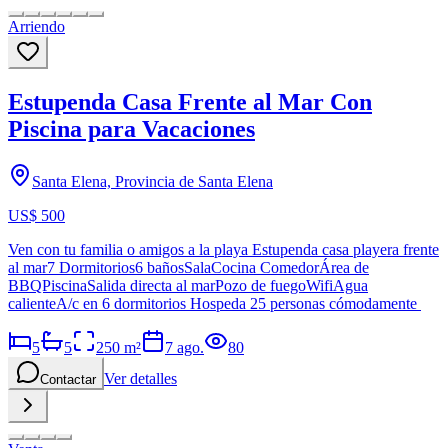
Arriendo
Estupenda Casa Frente al Mar Con
Piscina para Vacaciones
Santa Elena, Provincia de Santa Elena
US$ 500
Ven con tu familia o amigos a la playa Estupenda casa playera frente
al mar7 Dormitorios6 bañosSalaCocina ComedorÁrea de
BBQPiscinaSalida directa al marPozo de fuegoWifiAgua
calienteA/c en 6 dormitorios Hospeda 25 personas cómodamente
5
5
250
m²
7 ago.
80
Ver detalles
Contactar