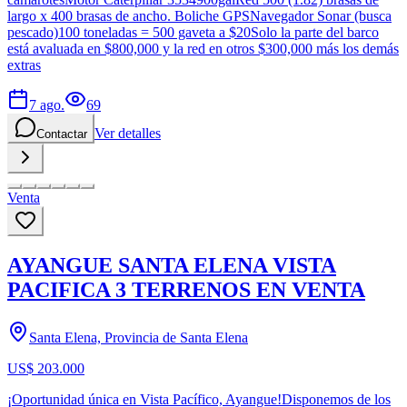
largo x 400 brasas de ancho. Boliche GPSNavegador Sonar (busca
pescado)100 toneladas = 500 gaveta a $20Solo la parte del barco
está avaluada en $800,000 y la red en otros $300,000 más los demás
extras
7 ago.
69
Ver detalles
Contactar
Venta
AYANGUE SANTA ELENA VISTA
PACIFICA 3 TERRENOS EN VENTA
Santa Elena, Provincia de Santa Elena
US$ 203.000
¡Oportunidad única en Vista Pacífico, Ayangue!Disponemos de los