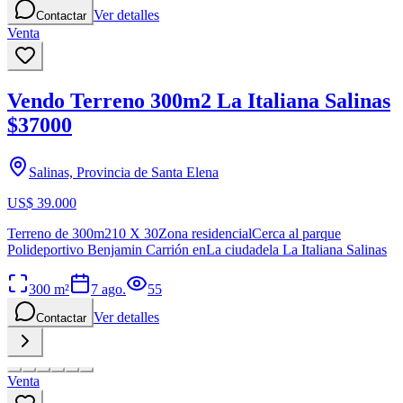
Ver detalles
Contactar
Venta
Vendo Terreno 300m2 La Italiana Salinas
$37000
Salinas, Provincia de Santa Elena
US$ 39.000
Terreno de 300m210 X 30Zona residencialCerca al parque
Polideportivo Benjamin Carrión enLa ciudadela La Italiana Salinas
300
m²
7 ago.
55
Ver detalles
Contactar
Venta