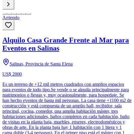
Arriendo
Alquilo Casa Grande Frente al Mar para
Eventos en Salinas
Salinas, Provincia de Santa Elena
US$ 2000
Es un terreno de +12 mil metros cuadrados con amplios espacios
para eventos de todo tipo.Se vende o se alquila principalmente para
matrimonios o fiestas y, muy ocasionalmente, para hospedaje. Se
han hecho eventos de hasta mil personas. La casa tiene +1100 m2 de
construcción y está compuesta de un amplio hall, recibidor, sala
principal, cocina, comedor, una amplia habitación máster, tres
habitaciones adicionales, baños completos en cada habitación, baño
de visitas en la planta baja, muebles, enseres, electrodomésticos y
obras de arte. En la planta baja hay 1 habitación con 1 litera y 1
cama doble (3-4 personas). En el primer piso está el máster con 1